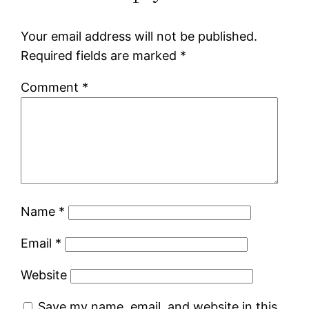
Your email address will not be published.
Required fields are marked
*
Comment
*
Name
*
Email
*
Website
Save my name, email, and website in this