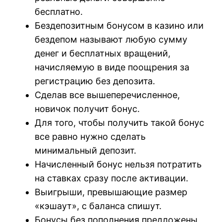
бесплатно.
Бездепозитным бонусом в казино или
бездепом называют любую сумму
денег и бесплатных вращений,
начисляемую в виде поощрения за
регистрацию без депозита.
Сделав все вышеперечисленное,
новичок получит бонус.
Для того, чтобы получить такой бонус
все равно нужно сделать
минимальный депозит.
Начисленный бонус нельзя потратить
на ставках сразу после активации.
Выигрыши, превышающие размер
«кэшаут», с баланса спишут.
Бонусы без пополнения предложены