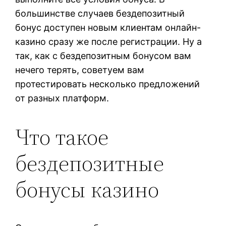
большинстве случаев бездепозитный
бонус доступен новым клиентам онлайн-
казино сразу же после регистрации. Ну а
так, как с бездепозитным бонусом вам
нечего терять, советуем вам
протестировать несколько предложений
от разных платформ.
Что такое
бездепозитные
бонусы казино