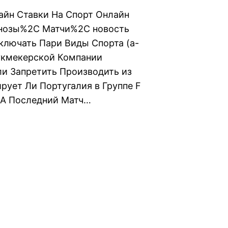
айн Ставки На Спорт Онлайн
гнозы%2C Матчи%2C новость
аключать Пари Виды Спорта (а-
укмекерской Компании
ли Запретить Производить из
ует Ли Португалия в Группе F
3A Последний Матч…