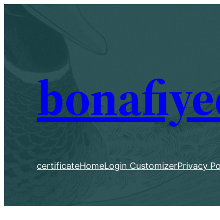
Skip
to
content
bonafiye
certificate
Home
Login Customizer
Privacy Po