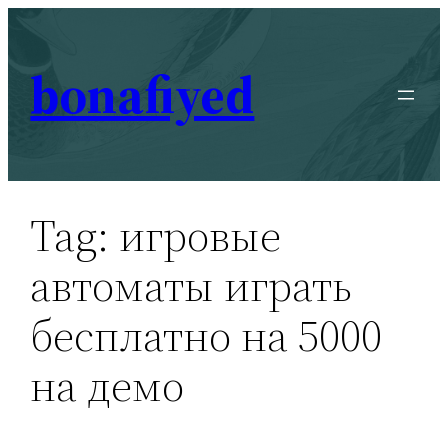
Skip
to
bonafiyed
content
Tag:
игровые
автоматы играть
бесплатно на 5000
на демо