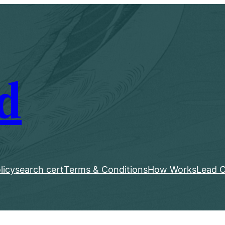
d
licy
search cert
Terms & Conditions
How Works
Lead C