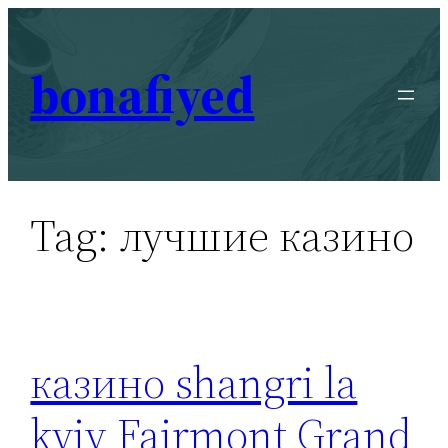
Skip
to
bonafiyed
content
Tag:
лучшие казино
казино shangri la
kyiv Fairmont Grand