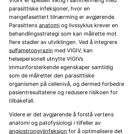
VIGIV er spesielt viktig i sammenheng med
parasittiske infeksjoner, hvor en
mangefasettert tilnærming er avgjørende.
Parasittens
anatomi
og livssyklus krever en
behandlingsstrategi som kan målrette mot
flere stadier av utviklingen. Ved å integrere
sulfametopyrazin
med VIGIV, kan
helsepersonell utnytte VIGIVs
immunforsterkende egenskaper samtidig
som de målretter den parasittiske
organismen på cellenivå, og dermed forbedre
pasientresultatene og redusere risikoen for
tilbakefall.
Videre er det avgjørende å forstå vertens
anatomi
og patofysiologi i tilfeller av
angiostrongylinfeksjon
for å optimalisere det