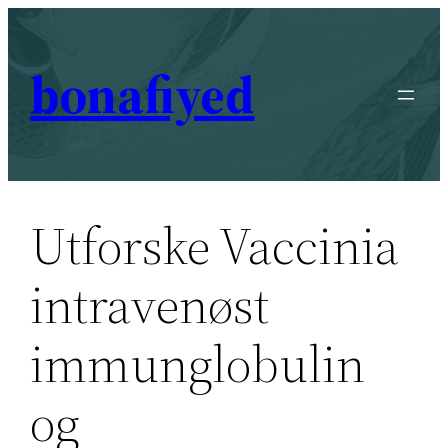
Skip
to
bonafiyed
content
Utforske Vaccinia
intravenøst
immunglobulin
og