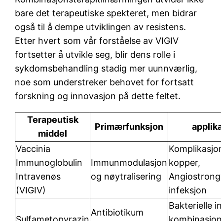
bare det terapeutiske spekteret, men bidrar
også til å dempe utviklingen av resistens.
Etter hvert som vår forståelse av VIGIV
fortsetter å utvikle seg, blir dens rolle i
sykdomsbehandling stadig mer uunnværlig,
noe som understreker behovet for fortsatt
forskning og innovasjon på dette feltet.
Terapeutisk
Primærfunksjon
applik
middel
Vaccinia
Komplikasjo
Immunoglobulin
Immunmodulasjon
kopper,
Intravenøs
og nøytralisering
Angiostrong
(VIGIV)
infeksjon
Bakterielle i
Antibiotikum
Sulfametopyrazin
kombinasjon