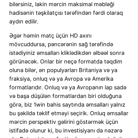
bilərsiniz, lakin mərcin maksimal məbləği
hadisənin təşkilatçısı tərəfindən fərdi olaraq
aydın edilir.
Əgər həmin matç üçün HD axını
mövcuddursa, pəncərənin sağ tərəfində
istədiyiniz əmsalları kliklədikdən əlbəəl sonra
görünəcək. Onlar bir neçə formatda təqdim
oluna bilər, ən populyarları Britaniya və ya
fraksiya, onluq və ya Avropa və Amerika
formatlarıdır. Onluq və ya Avropanın lap sadə
və başa düşülən formatlardan biri olduğuna
görə, biz 1win bahis saytında əmsalları yalnız
bu şəkildə təklif etməyi seçirik. Onluq əmsallar
mərcin perspektiv gəlirini göstərmək üçün
istifadə olunur ki, bu investisiyanı da nəzərə