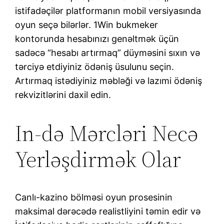
istifadəçilər platformanın mobil versiyasında
oyun seçə bilərlər. 1Win bukmeker
kontorunda hesabınızı genəltmək üçün
sadəcə “hesabı artırmaq” düyməsini sıxın və
tərciyə etdiyiniz ödəniş üsulunu seçin.
Artırmaq istədiyiniz məbləği və lazımi ödəniş
rekvizitlərini daxil edin.
In-də Mərcləri Necə
Yerləşdirmək Olar
Canlı-kazino bölməsi oyun prosesinin
maksimal dərəcədə realistliyini təmin edir və