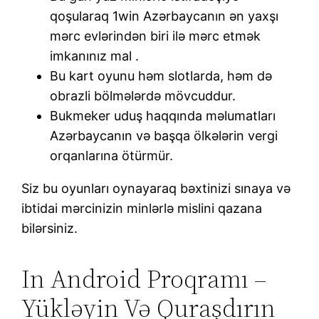
qoşularaq 1win Azərbaycanın ən yaxşı
mərc evlərindən biri ilə mərc etmək
imkanınız mal .
Bu kart oyunu həm slotlarda, həm də
obrazli bölmələrdə mövcuddur.
Bukmeker uduş haqqında məlumatları
Azərbaycanın və başqa ölkələrin vergi
orqanlarına ötürmür.
Siz bu oyunları oynayaraq bəxtinizi sınaya və
ibtidai mərcinizin minlərlə mislini qazana
bilərsiniz.
In Android Proqramı –
Yükləyin Və Quraşdırın