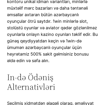
kontoru unikal idman variantları, minlərlə
müxtəlif mərc bazarları və daha təntənəli
əmsallar axtaran bütün azərbaycanlı
oyunçular ötrü saytdır. 1win minlərlə slot,
stolüstü oyunlar və aviator qədər gözlənilməz
oyunlarla onlayn kazino oyunları təklif edir. Bu
günəş qeydiyyatdan keçin və 1win-də
ümumən azərbaycanlı oyunçular üçün
heyrətamiz 500% sakit gəlmisiniz bonusu
əldə edin və səfa alın.
In-də Ödəniş
Alternativləri
Seçilmiş xidmətdən əlaqəli olaraq, əməliyyat