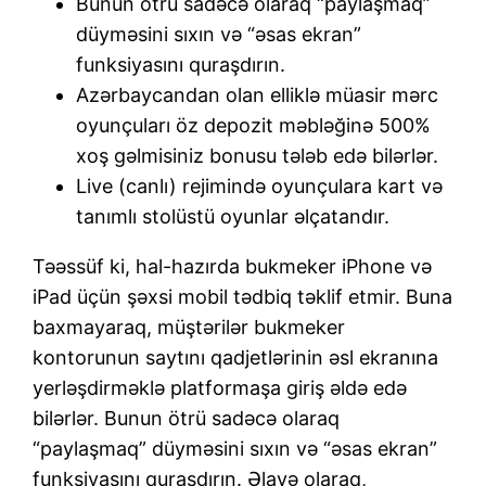
Bunun ötrü sadəcə olaraq “paylaşmaq”
düyməsini sıxın və “əsas ekran”
funksiyasını quraşdırın.
Azərbaycandan olan elliklə müasir mərc
oyunçuları öz depozit məbləğinə 500%
xoş gəlmisiniz bonusu tələb edə bilərlər.
Live (canlı) rejimində oyunçulara kart və
tanımlı stolüstü oyunlar əlçatandır.
Təəssüf ki, hal-hazırda bukmeker iPhone və
iPad üçün şəxsi mobil tədbiq təklif etmir. Buna
baxmayaraq, müştərilər bukmeker
kontorunun saytını qadjetlərinin əsl ekranına
yerləşdirməklə platformaşa giriş əldə edə
bilərlər. Bunun ötrü sadəcə olaraq
“paylaşmaq” düyməsini sıxın və “əsas ekran”
funksiyasını quraşdırın. Əlavə olaraq,