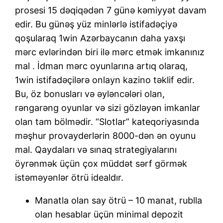
prosesi 15 dəqiqədən 7 günə kəmiyyət davam
edir. Bu günəş yüz minlərlə istifadəçiyə
qoşularaq 1win Azərbaycanın daha yaxşı
mərc evlərindən biri ilə mərc etmək imkanınız
mal . İdman mərc oyunlarına artıq olaraq,
1win istifadəçilərə onlayn kazino təklif edir.
Bu, öz bonusları və əyləncələri olan,
rəngarəng oyunlar və sizi gözləyən imkanlar
olan tam bölmədir. “Slotlar” kateqoriyasında
məşhur provayderlərin 8000-dən ən oyunu
mal. Qaydaları və sınaq strategiyalarını
öyrənmək üçün çox müddət sərf görmək
istəməyənlər ötrü idealdır.
Manatla olan say ötrü – 10 manat, rublla
olan hesablar üçün minimal depozit