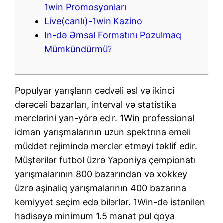
1win Promosyonları
Live(canlı)-1win Kazino
In-də Əmsal Formatını Pozulmaq
Mümkündürmü?
Populyar yarışların cədvəli əsl və ikinci
dərəcəli bazarları, interval və statistika
mərclərini yan-yörə edir. 1Win professional
idman yarışmalarının uzun spektrına əməli
müddət rejimində mərclər etməyi təklif edir.
Müştərilər futbol üzrə Yaponiya çempionatı
yarışmalarının 800 bazarından və xokkey
üzrə aşinaliq yarışmalarının 400 bazarına
kəmiyyət seçim edə bilərlər. 1Win-də istənilən
hadisəyə minimum 1.5 manat pul qoya