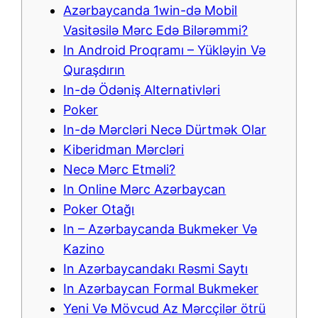
Azərbaycanda 1win-də Mobil
Vasitəsilə Mərc Edə Bilərəmmi?
In Android Proqramı – Yükləyin Və
Quraşdırın
In-də Ödəniş Alternativləri
Poker
In-də Mərcləri Necə Dürtmək Olar
Kiberidman Mərcləri
Necə Mərc Etməli?
In Online Mərc Azərbaycan
Poker Otağı
In – Azərbaycanda Bukmeker Və
Kazino
In Azərbaycandakı Rəsmi Saytı
In Azərbaycan Formal Bukmeker
Yeni Və Mövcud Az Mərcçilər ötrü