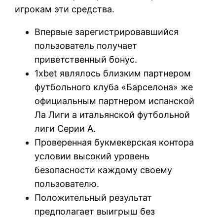
игрокам эти средства.
Впервые зарегистрировавшийся
пользователь получает
приветственный бонус.
1xbet являлось близким партнером
футбольного клуба «Барселона» же
официальным партнером испанской
Ла Лиги а итальянской футбольной
лиги Серии А.
Проверенная букмекерская контора
условии высокий уровень
безопасности каждому своему
пользователю.
Положительный результат
предполагает выигрыш без