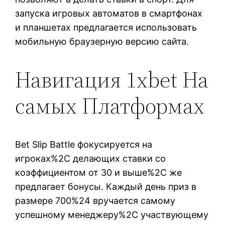
запуска игровых автоматов в смартфонах
и планшетах предлагается использовать
мобильную браузерную версию сайта.
Навигация 1xbet На
самых Платформах
Bet Slip Battle фокусируется на
игроках%2C делающих ставки со
коэффициентом от 30 и выше%2C же
предлагает бонусы. Каждый день приз в
размере 700%24 вручается самому
успешному менеджеру%2C участвующему