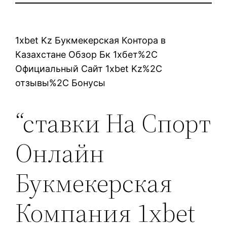
1xbet Kz Букмекерская Контора в
Казахстане Обзор Бк 1хбет%2C
Официальный Сайт 1xbet Kz%2C
отзывы%2C Бонусы
“ставки На Спорт
Онлайн
Букмекерская
Компания 1xbet