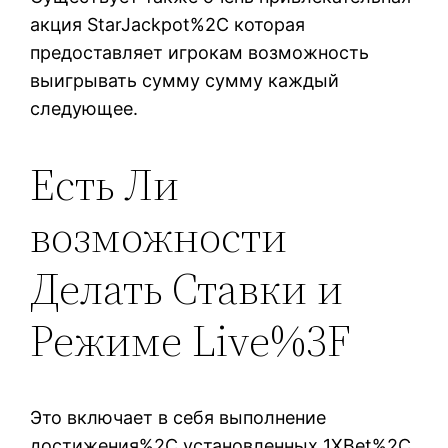
акция StarJackpot%2C которая
предоставляет игрокам возможность
выигрывать сумму сумму каждый
следующее.
Есть Ли
возможности
Делать Ставки и
Режиме Live%3F
Это включает в себя выполнение
достижения%2C установленных 1XBet%2C