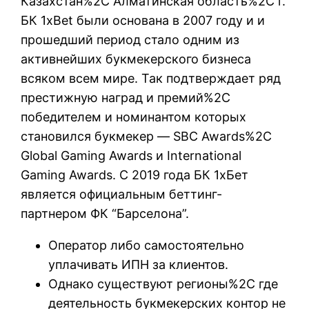
Казахстан%2C Алматинская область%2C г.
БК 1xBet были основана в 2007 году и и
прошедший период стало одним из
активнейших букмекерского бизнеса
всяком всем мире. Так подтверждает ряд
престижную наград и премий%2C
победителем и номинантом которых
становился букмекер — SBC Awards%2C
Global Gaming Awards и International
Gaming Awards. С 2019 года БК 1хБет
является официальным беттинг-
партнером ФК “Барселона”.
Оператор либо самостоятельно
уплачивать ИПН за клиентов.
Однако существуют регионы%2C где
деятельность букмекерских контор не