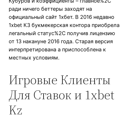
Кубуров и коэффициенты – главное%2C
ради ничего беттеры заходят на
официальный сайт 1хбет. В 2016 недавно
1xbet КЗ букмекерская контора приобрела
легальный статус%2C получив лицензию
от 13 накануне 2016 года. Старая версия
интерпретирована а приспособлена к
местных условиям.
Игровые Клиенты
Для Ставок и 1xbet
Kz