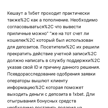
Кешаут а 1хбет проходит практически
также%2C как а пополнение. Необходимо
согласовываться%2C что вывести
приличные можно” “же на тот счет ли
кошелек%2C который был использован
для депозитов. Посетители%2C их решили
прекратить действие учетной записи%2C
должно написать в службу поддержки%2C
указав свой ID и причину данного решения.
Псевдорасследование одобрения заявки
операторы вышлют клиенту
информацию%2C которая поможет
выходить деньги с депозита в 1xbet. Дли
отыгрывания бонусных средств
необходимо поставить подарил на