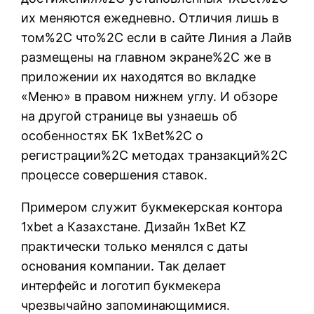
их меняются ежедневно. Отличия лишь в
том%2C что%2C если в сайте Линия а Лайв
размещены на главном экране%2C же в
приложении их находятся во вкладке
«Меню» в правом нижнем углу. И обзоре
на другой странице вы узнаешь об
особенностях БК 1xBet%2C о
регистрации%2C методах транзакций%2C
процессе совершения ставок.
Примером служит букмекерская контора
1xbet а Казахстане. Дизайн 1xBet KZ
практически только менялся с даты
основания компании. Так делает
интерфейс и логотип букмекера
чрезвычайно запоминающимися.