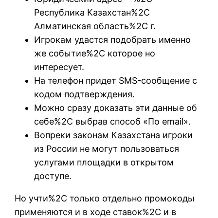
Республика Казахстан%2C
Алматинская область%2C г.
Игрокам удастся подобрать именно
же событие%2C которое но
интересует.
На телефон придет SMS-сообщение с
кодом подтверждения.
Можно сразу доказать эти данные об
себе%2C выбрав способ «По email».
Вопреки законам Казахстана игроки
из России не могут пользоваться
услугами площадки в открытом
доступе.
Но учти%2C только отдельно промокоды
применяются и в ходе ставок%2C и в