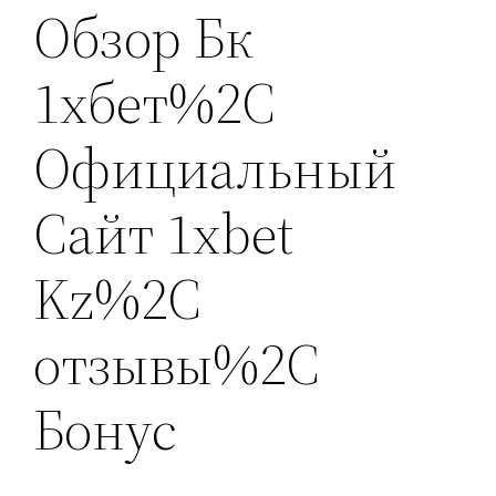
Обзор Бк
1хбет%2C
Официальный
Сайт 1xbet
Kz%2C
отзывы%2C
Бонус