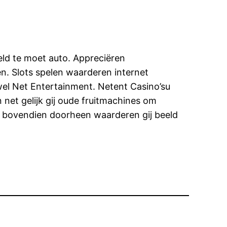
k geld te moet auto. Appreciëren
n. Slots spelen waarderen internet
wel Net Entertainment. Netent Casino’su
net gelijk gij oude fruitmachines om
h bovendien doorheen waarderen gij beeld