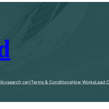
d
licy
search cert
Terms & Conditions
How Works
Lead C