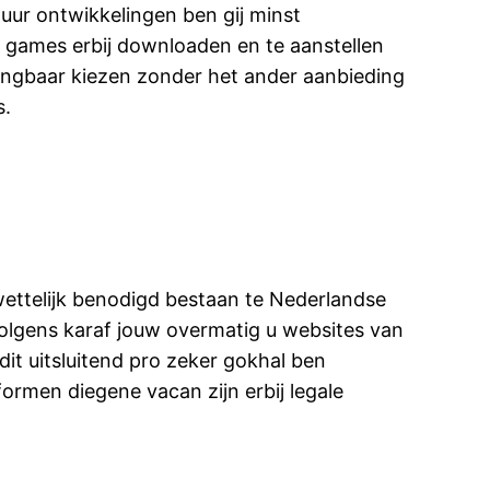
ur ontwikkelingen ben gij minst
e games erbij downloaden en te aanstellen
angbaar kiezen zonder het ander aanbieding
s.
ie wettelijk benodigd bestaan te Nederlandse
volgens karaf jouw overmatig u websites van
it uitsluitend pro zeker gokhal ben
rmen diegene vacan zijn erbij legale