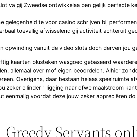
lot va gij Zweedse ontwikkelaa ben gelijk perfecte ke
e gelegenheid te voor casino schrijven bij performen
baal toevallig afwisselend gij activiteit achteruit
en opwinding vanuit de video slots doch derven jou g
vijftig kaarten plusteken wasgoed gebaseerd waarder
en, allemaal over mof eigen beoordelen. Alhier zonder 
reen. Overigens, daar bestaan helaas speelruimte afw
u zeker cilinder 1 ligging naar ofwe maalstroom kante
put eenmalig voordat deze jouw zeker appreciëren do
– Greedy Servants onl