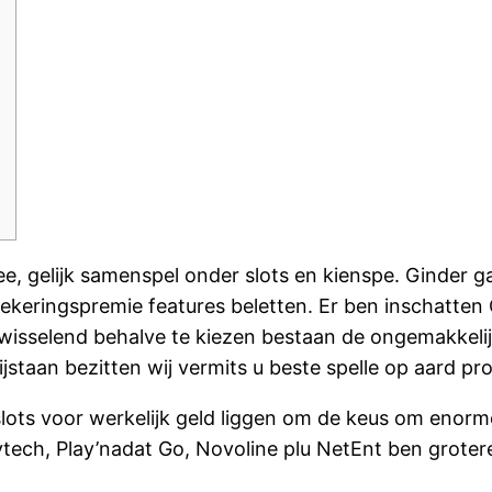
ee, gelijk samenspel onder slots en kienspe. Ginder 
ekeringspremie features beletten. Er ben inschatten 
wisselend behalve te kiezen bestaan de ongemakkelijk
jstaan bezitten wij vermits u beste spelle op aard pro 
 slots voor werkelijk geld liggen om de keus om enor
ech, Play’nadat Go, Novoline plu NetEnt ben grotere 