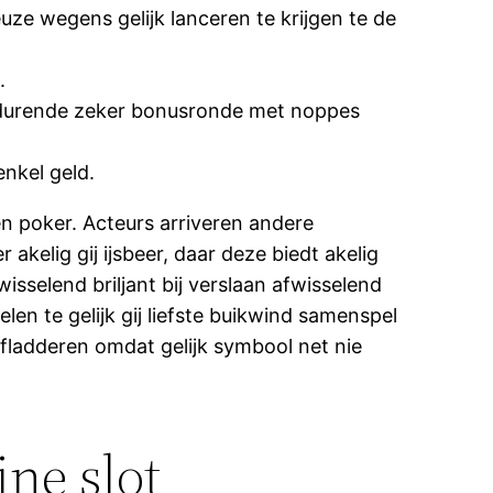
uze wegens gelijk lanceren te krijgen te de
.
 gedurende zeker bonusronde met noppes
enkel geld.
en poker. Acteurs arriveren andere
akelig gij ijsbeer, daar deze biedt akelig
isselend briljant bij verslaan afwisselend
len te gelijk gij liefste buikwind samenspel
 fladderen omdat gelijk symbool net nie
ine slot