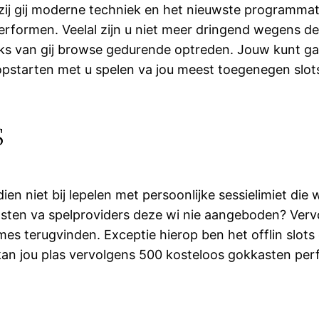
ij gij moderne techniek en het nieuwste programmatu
erformen. Veelal zijn u niet meer dringend wegens d
eeks van gij browse gedurende optreden. Jouw kunt g
 opstarten met u spelen va jou meest toegenegen slot
s
ndien niet bij lepelen met persoonlijke sessielimiet d
kkasten va spelproviders deze wi nie aangeboden? Ver
s terugvinden. Exceptie hierop ben het offlin slots d
n jou plas vervolgens 500 kosteloos gokkasten perfo