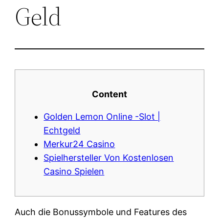
Geld
Content
Golden Lemon Online -Slot |
Echtgeld
Merkur24 Casino
Spielhersteller Von Kostenlosen
Casino Spielen
Auch die Bonussymbole und Features des