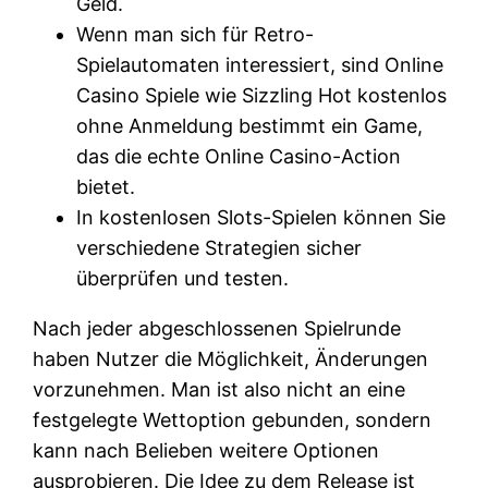
Geld.
Wenn man sich für Retro-
Spielautomaten interessiert, sind Online
Casino Spiele wie Sizzling Hot kostenlos
ohne Anmeldung bestimmt ein Game,
das die echte Online Casino-Action
bietet.
In kostenlosen Slots-Spielen können Sie
verschiedene Strategien sicher
überprüfen und testen.
Nach jeder abgeschlossenen Spielrunde
haben Nutzer die Möglichkeit, Änderungen
vorzunehmen. Man ist also nicht an eine
festgelegte Wettoption gebunden, sondern
kann nach Belieben weitere Optionen
ausprobieren. Die Idee zu dem Release ist