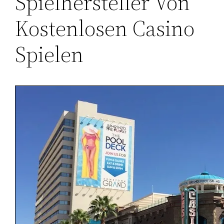
Spielhersteller Von
Kostenlosen Casino
Spielen