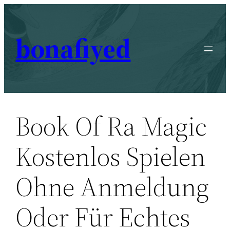
Skip
to
bonafiyed
content
Book Of Ra Magic
Kostenlos Spielen
Ohne Anmeldung
Oder Für Echtes