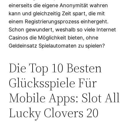
einerseits die eigene Anonymität wahren
kann und gleichzeitig Zeit spart, die mit
einem Registrierungsprozess einhergeht.
Schon gewundert, weshalb so viele Internet
Casinos die Möglichkeit bieten, ohne
Geldeinsatz Spielautomaten zu spielen?
Die Top 10 Besten
Glücksspiele Für
Mobile Apps: Slot All
Lucky Clovers 20