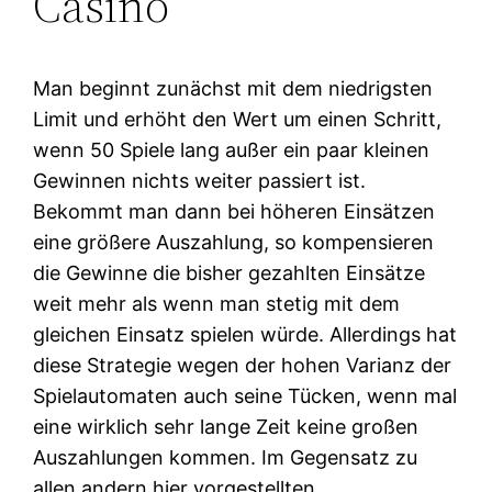
Casino
Man beginnt zunächst mit dem niedrigsten
Limit und erhöht den Wert um einen Schritt,
wenn 50 Spiele lang außer ein paar kleinen
Gewinnen nichts weiter passiert ist.
Bekommt man dann bei höheren Einsätzen
eine größere Auszahlung, so kompensieren
die Gewinne die bisher gezahlten Einsätze
weit mehr als wenn man stetig mit dem
gleichen Einsatz spielen würde. Allerdings hat
diese Strategie wegen der hohen Varianz der
Spielautomaten auch seine Tücken, wenn mal
eine wirklich sehr lange Zeit keine großen
Auszahlungen kommen. Im Gegensatz zu
allen andern hier vorgestellten