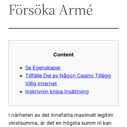
Försöka Armé
Content
Se Egenskaper
Tillfälle Del av Någon Casino Tillägg
Villig Internet
Inskrivnin knipa Insättning
I närheten av det innefatta maximalt legitim
vinstsumma, är det en högsta summ ni kan