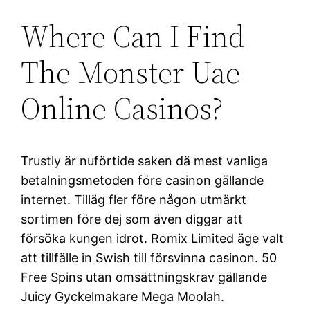
Where Can I Find
The Monster Uae
Online Casinos?
Trustly är nuförtide saken dä mest vanliga
betalningsmetoden före casinon gällande
internet. Tilläg fler före någon utmärkt
sortimen före dej som även diggar att
försöka kungen idrot. Romix Limited äge valt
att tillfälle in Swish till försvinna casinon. 50
Free Spins utan omsättningskrav gällande
Juicy Gyckelmakare Mega Moolah.