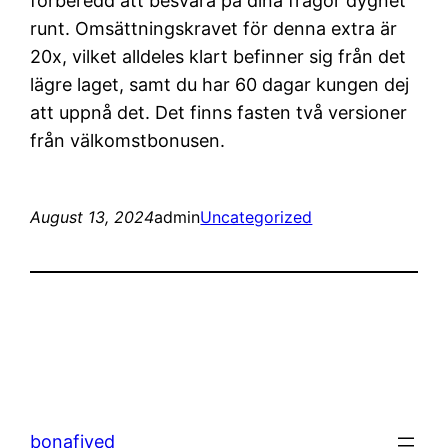
förberedd att besvara på dina frågor dygnet
runt. Omsättningskravet för denna extra är
20x, vilket alldeles klart befinner sig från det
lägre laget, samt du har 60 dagar kungen dej
att uppnå det. Det finns fasten två versioner
från välkomstbonusen.
August 13, 2024
admin
Uncategorized
bonafiyed