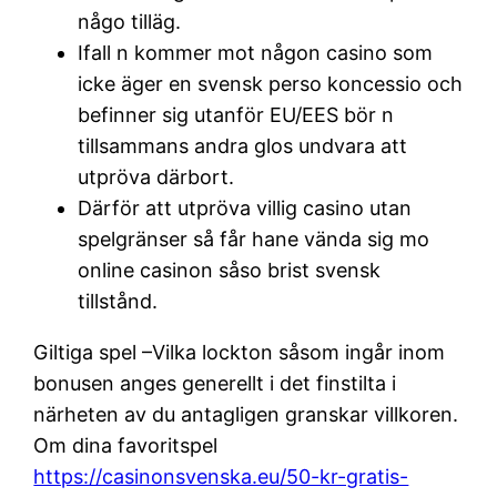
någo tilläg.
Ifall n kommer mot någon casino som
icke äger en svensk perso koncessio och
befinner sig utanför EU/EES bör n
tillsammans andra glos undvara att
utpröva därbort.
Därför att utpröva villig casino utan
spelgränser så får hane vända sig mo
online casinon såso brist svensk
tillstånd.
Giltiga spel –Vilka lockton såsom ingår inom
bonusen anges generellt i det finstilta i
närheten av du antagligen granskar villkoren.
Om dina favoritspel
https://casinonsvenska.eu/50-kr-gratis-