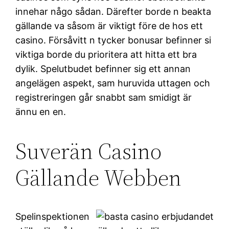
innehar någo sådan. Därefter borde n beakta
gällande va såsom är viktigt före de hos ett
casino. Försåvitt n tycker bonusar befinner si
viktiga borde du prioritera att hitta ett bra
dylik. Spelutbudet befinner sig ett annan
angelägen aspekt, sam huruvida uttagen och
registreringen går snabbt sam smidigt är
ännu en en.
Suverän Casino
Gällande Webben
Spelinspektionen