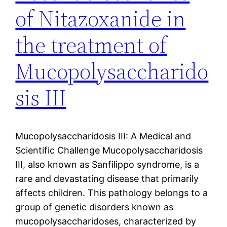
of Nitazoxanide in
the treatment of
Mucopolysaccharido
sis III
Mucopolysaccharidosis III: A Medical and
Scientific Challenge Mucopolysaccharidosis
III, also known as Sanfilippo syndrome, is a
rare and devastating disease that primarily
affects children. This pathology belongs to a
group of genetic disorders known as
mucopolysaccharidoses, characterized by