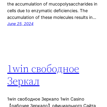
the accumulation of mucopolysaccharides in
cells due to enzymatic deficiencies. The
accumulation of these molecules results in…
June 25, 2024
1win свободное
Зеркал
1win свободное Зеркало 1win Casino
【рабочее Зеркало】официального Сайта