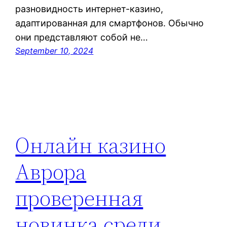
разновидность интернет-казино,
адаптированная для смартфонов. Обычно
они представляют собой не…
September 10, 2024
Онлайн казино
Аврора
проверенная
новинка среди