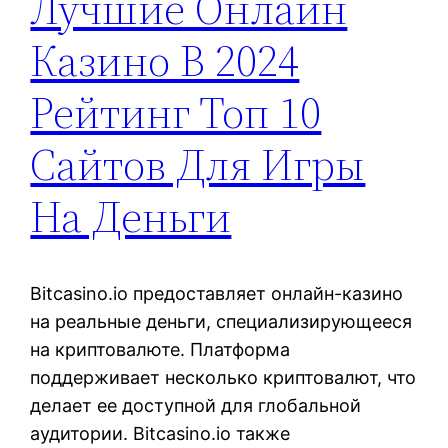
Лучшие Онлайн
Казино В 2024
Рейтинг Топ 10
Сайтов Для Игры
На Деньги
Bitcasino.io предоставляет онлайн-казино
на реальные деньги, специализирующееся
на криптовалюте. Платформа
поддерживает несколько криптовалют, что
делает ее доступной для глобальной
аудитории. Bitcasino.io также