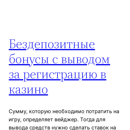
Бездепозитные
бонусы с выводом
за регистрацию в
казино
Сумму, которую необходимо потратить на
игру, определяет вейджер. Тогда для
вывода средств нужно сделать ставок на