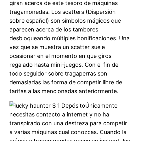
giran acerca de este tesoro de máquinas
tragamonedas. Los scatters (Dispersión
sobre español) son símbolos mágicos que
aparecen acerca de los tambores
desbloqueando múltiples bonificaciones. Una
vez que se muestra un scatter suele
ocasionar en el momento en que giros
regalado hasta mini-juegos. Con el fin de
todo seguidor sobre tragaperras son
demasiadas las forma de competir libre de
tarifas a las mencionadas anteriormente.
Únicamente
necesitas contacto a internet y no ha
transpirado con una destreza para competir
a varias máquinas cual conozcas. Cuando la
máquina tragamonedas posee un jackpot, las