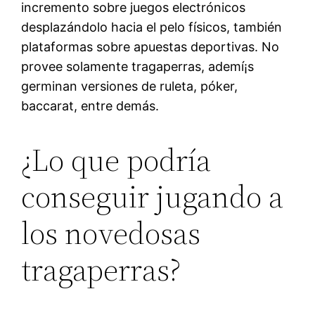
incremento sobre juegos electrónicos
desplazándolo hacia el pelo físicos, también
plataformas sobre apuestas deportivas. No
provee solamente tragaperras, ademí¡s
germinan versiones de ruleta, póker,
baccarat, entre demás.
¿Lo que podría
conseguir jugando a
los novedosas
tragaperras?