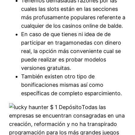
Tenemos demasiadas razones por las
cuales las slots están en las secciones
más profusamente populares referente a
cualquier de los casinos online de balde.
En caso de que tienes ni idea de de
participar en tragamonedas con dinero
real, la opción más conveniente cual se
puede realizar es probar modelos
versiones gratuitas.
También existen otro tipo de
bonificaciones mismas así­ como
específicas de completo esparcimiento.
Todas las
empresas se encuentran consagradas en una
creación, reformación y no ha transpirado
programación para los más grandes juegos