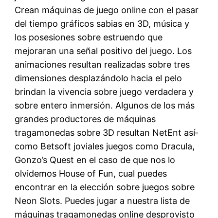
Crean máquinas de juego online con el pasar
del tiempo gráficos sabias en 3D, música y
los posesiones sobre estruendo que
mejoraran una señal positivo del juego. Los
animaciones resultan realizadas sobre tres
dimensiones desplazándolo hacia el pelo
brindan la vivencia sobre juego verdadera y
sobre entero inmersión. Algunos de los más
grandes productores de máquinas
tragamonedas sobre 3D resultan NetEnt así­
como Betsoft joviales juegos como Dracula,
Gonzo’s Quest en el caso de que nos lo
olvidemos House of Fun, cual puedes
encontrar en la elección sobre juegos sobre
Neon Slots. Puedes jugar a nuestra lista de
máquinas tragamonedas online desprovisto