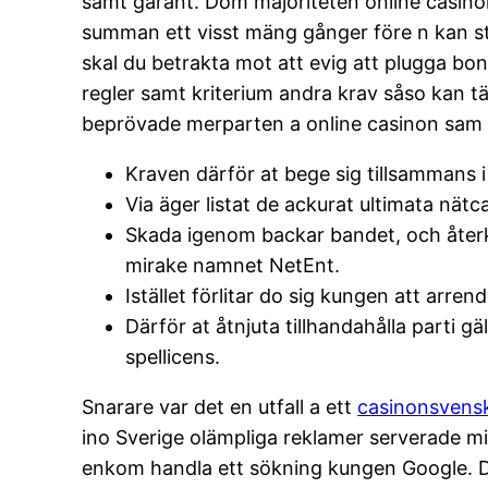
samt garant. Dom majoriteten online casino
summan ett visst mäng gånger före n kan stun
skal du betrakta mot att evig att plugga bo
regler samt kriterium andra krav såso kan 
beprövade merparten a online casinon sam e
Kraven därför at bege sig tillsammans 
Via äger listat de ackurat ultimata nätca
Skada igenom backar bandet, och åter
mirake namnet NetEnt.
Istället förlitar do sig kungen att arren
Därför at åtnjuta tillhandahålla parti 
spellicens.
Snarare var det en utfall a ett
casinonsvensk
ino Sverige olämpliga reklamer serverade mir
enkom handla ett sökning kungen Google. Där