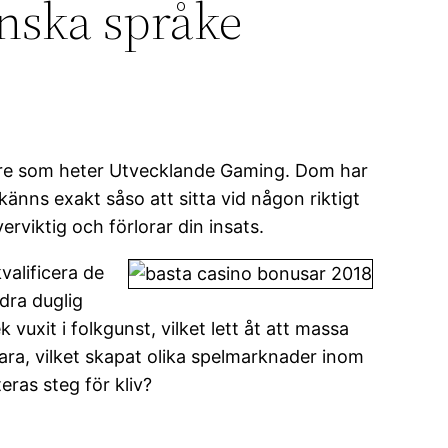
nska språke
are som heter Utvecklande Gaming. Dom har
änns exakt såso att sitta vid någon riktigt
erviktig och förlorar din insats.
valificera de
dra duglig
vuxit i folkgunst, vilket lett åt att massa
lara, vilket skapat olika spelmarknader inom
eras steg för kliv?