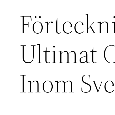
Förteckn
Ultimat 
Inom Sve