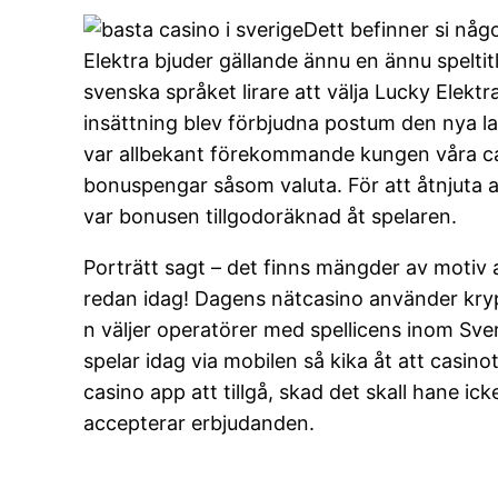
Dett befinner si någo
Elektra bjuder gällande ännu en ännu speltit
svenska språket lirare att välja Lucky Elek
insättning blev förbjudna postum den nya 
var allbekant förekommande kungen våra casi
bonuspengar såsom valuta. För att åtnjuta a
var bonusen tillgodoräknad åt spelaren.
Porträtt sagt – det finns mängder av motiv 
redan idag! Dagens nätcasino använder kry
n väljer operatörer med spellicens inom Sver
spelar idag via mobilen så kika åt att casinot
casino app att tillgå, skad det skall hane ic
accepterar erbjudanden.