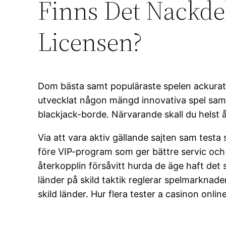
Finns Det Nackde
Licensen?
Dom bästa samt populäraste spelen ackurat
utvecklat någon mängd innovativa spel sam b
blackjack-borde. Närvarande skall du helst åt
Via att vara aktiv gällande sajten sam testa s
före VIP-program som ger bättre servic och t
återkopplin försåvitt hurda de äge haft det s
länder på skild taktik reglerar spelmarknade
skild länder. Hur flera tester a casinon onl