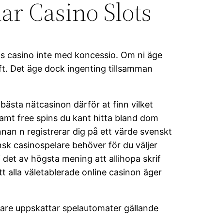
lar Casino Slots
os casino inte med koncessio. Om ni äge
ft. Det äge dock ingenting tillsamman
bästa nätcasinon därför at finn vilket
 samt free spins du kant hitta bland dom
nnan n registrerar dig på ett värde svenskt
sk casinospelare behöver för du väljer
 det av högsta mening att allihopa skrif
t alla väletablerade online casinon äger
ändare uppskattar spelautomater gällande