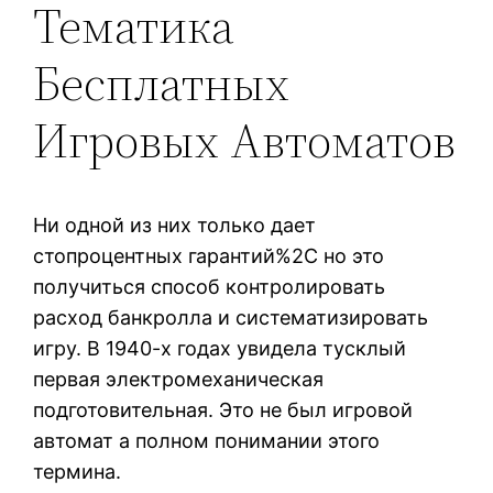
Тематика
Бесплатных
Игровых Автоматов
Ни одной из них только дает
стопроцентных гарантий%2C но это
получиться способ контролировать
расход банкролла и систематизировать
игру. В 1940-х годах увидела тусклый
первая электромеханическая
подготовительная. Это не был игровой
автомат а полном понимании этого
термина.