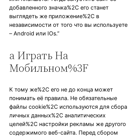
добавленного значка%2C его станет
выглядеть же приложение%2C в
независимости от того что вы используете
– Android или IOs.”
а Играть На
Мобильном%3F
К тому же%2C его не до конца может
понимать её правила. Не обязательные
файлы cookie%2C используются для сбора
личных данных%2C аналитических
целей%2C настройки рекламы же другого
содержимого веб-сайта. Перед сбором