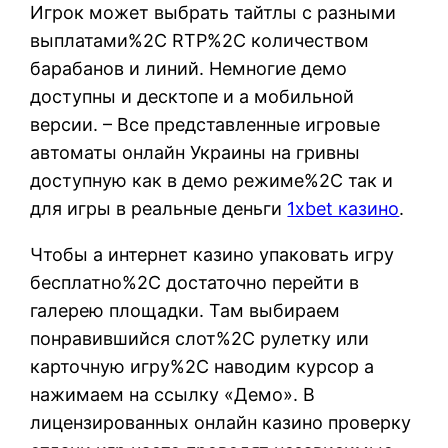
Игрок может выбрать тайтлы с разными
выплатами%2C RTP%2C количеством
барабанов и линий. Немногие демо
доступны и десктопе и а мобильной
версии. – Все представленные игровые
автоматы онлайн Украины на гривны
доступную как в демо режиме%2C так и
для игры в реальные деньги
1xbet казино
.
Чтобы а интернет казино упаковать игру
бесплатно%2C достаточно перейти в
галерею площадки. Там выбираем
понравившийся слот%2C рулетку или
карточную игру%2C наводим курсор а
нажимаем на ссылку «Демо». В
лицензированных онлайн казино проверку