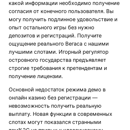
какой информации необходимо получение
согласия от конечного пользователя. Вы
могу получить подлинное удовольствие и
опыт остального игры без нужно
депозитов и регистраций. Получите
ощущение реального Вегаса с нашими
лучшими слотами. Игорный регулятор
островного государства предъявляет
строгие требования к претендентам и
получение лицензии.
Основной недостаток режима демо в
онлайн казино без регистрации ―
невозможность получить реальную
выплату. Новая функции в современных
слотах могут показался странными