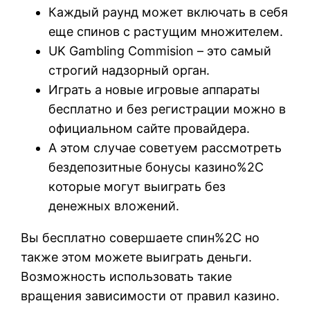
Каждый раунд может включать в себя
еще спинов с растущим множителем.
UK Gambling Commision – это самый
строгий надзорный орган.
Играть а новые игровые аппараты
бесплатно и без регистрации можно в
официальном сайте провайдера.
А этом случае советуем рассмотреть
бездепозитные бонусы казино%2C
которые могут выиграть без
денежных вложений.
Вы бесплатно совершаете спин%2C но
также этом можете выиграть деньги.
Возможность использовать такие
вращения зависимости от правил казино.