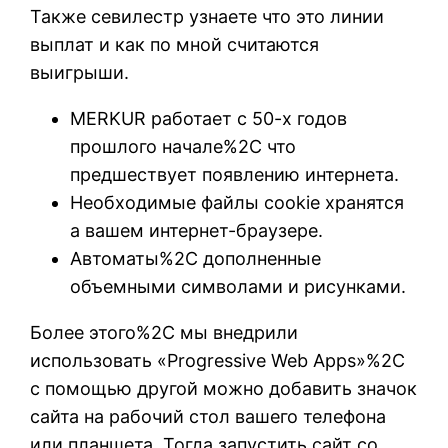
Также севилестр узнаете что это линии
выплат и как по мной считаются
выигрыши.
MERKUR работает с 50-х годов
прошлого начале%2C что
предшествует появлению интернета.
Необходимые файлы cookie хранятся
а вашем интернет-браузере.
Автоматы%2C дополненные
объемными символами и рисунками.
Более этого%2C мы внедрили
использовать «Progressive Web Apps»%2C
с помощью другой можно добавить значок
сайта на рабочий стол вашего телефона
или планшета. Тогда запустить сайт со