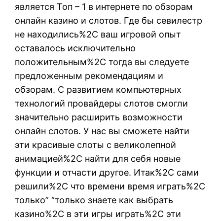
является Топ – 1 в интернете по обзорам
онлайн казино и слотов. Где бы севилестр
не находились%2C ваш игровой опыт
оставалось исключительно
положительным%2C тогда вы следуете
предложенным рекомендациям и
обзорам. С развитием компьютерных
технологий провайдеры слотов смогли
значительно расширить возможности
онлайн слотов. У нас вы сможете найти
эти красивые слоты с великолепной
анимацией%2C найти для себя новые
функции и отчасти другое. Итак%2C сами
решили%2C что времени время играть%2C
только” “только знаете как выбрать
казино%2C в эти игры играть%2C эти