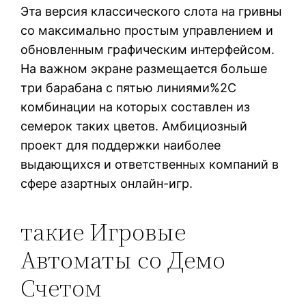
Эта версия классического слота на гривны
со максимально простым управлением и
обновленным графическим интерфейсом.
На важном экране размещается больше
три барабана с пятью линиями%2C
комбинации на которых составлен из
семерок таких цветов. Амбициозный
проект для поддержки наиболее
выдающихся и ответственных компаний в
сфере азартных онлайн-игр.
такие Игровые
Автоматы со Демо
Счетом