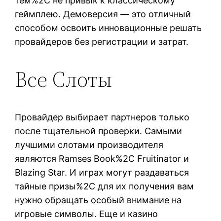
тем%2C не привык к классическому
геймплею. Демоверсия — это отличный
способом освоить инновационные решать
провайдеров без регистрации и затрат.
Все Слоты
Провайдер выбирает партнеров только
после тщательной проверки. Самыми
лучшими слотами производителя
являются Ramses Book%2C Fruitinator и
Blazing Star. И играх могут раздаваться
тайные призы%2C для их получения вам
нужно обращать особый внимание на
игровые символы. Еще и казино