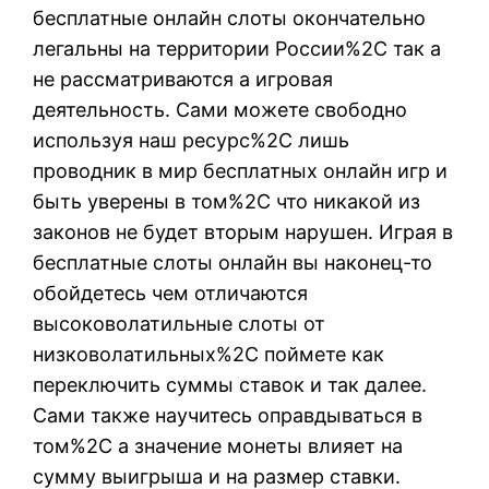
бесплатные онлайн слоты окончательно
легальны на территории России%2C так а
не рассматриваются а игровая
деятельность. Сами можете свободно
используя наш ресурс%2C лишь
проводник в мир бесплатных онлайн игр и
быть уверены в том%2C что никакой из
законов не будет вторым нарушен. Играя в
бесплатные слоты онлайн вы наконец-то
обойдетесь чем отличаются
высоковолатильные слоты от
низковолатильных%2C поймете как
переключить суммы ставок и так далее.
Сами также научитесь оправдываться в
том%2C а значение монеты влияет на
сумму выигрыша и на размер ставки.