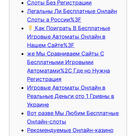
Слоты Без Регистрации
Легальны Ли Бесплатные Онлайн
Слоты а России%3F
Как Поиграть В Бесплатные
Игровые Автоматы Онлайн в
Нашем Сайте%3F
же Мы Сравниваем Сайты С
Бесплатными Игровыми
Автоматами%2C Где но Нужна
Регистрация
Игровые Автоматы Онлайн в
Реальные Деньги ото 1 Гривны в
Украине
Вот разве Мы Любим Бесплатные
Онлайн-слоты
Рекомендуемые Онлайн-казино