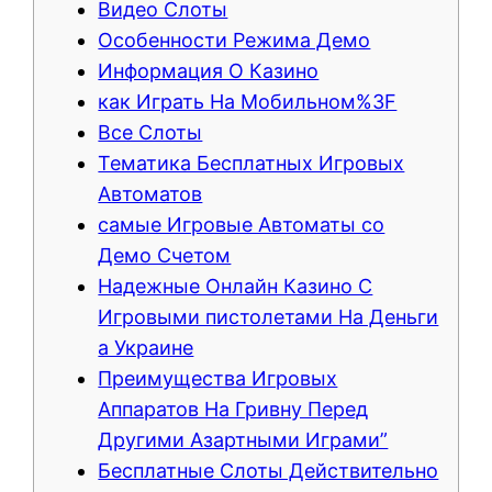
Видео Слоты
Особенности Режима Демо
Информация O Казино
как Играть На Мобильном%3F
Все Слоты
Тематика Бесплатных Игровых
Автоматов
самые Игровые Автоматы со
Демо Счетом
Надежные Онлайн Казино С
Игровыми пистолетами На Деньги
а Украине
Преимущества Игровых
Аппаратов На Гривну Перед
Другими Азартными Играми”
Бесплатные Слоты Действительно