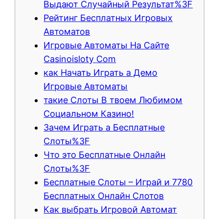
Выдают Случайный Результат%3F
Рейтинг Бесплатных Игровых
Автоматов
Игровые Автоматы На Сайте
Casinoisloty Com
как Начать Играть а Демо
Игровые Автоматы
такие Слоты В твоем Любимом
Социальном Казино!
Зачем Играть а Бесплатные
Слоты%3F
Что это Бесплатные Онлайн
Слоты%3F
Бесплатные Слоты – Играй и 7780
Бесплатных Онлайн Слотов
Как выбрать Игровой Автомат