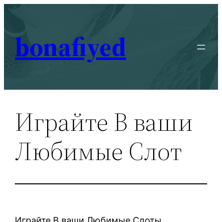
Skip
to
bonafiyed
content
Играйте В ваши
Любимые Слот
Играйте В ваши Любимые Слоты