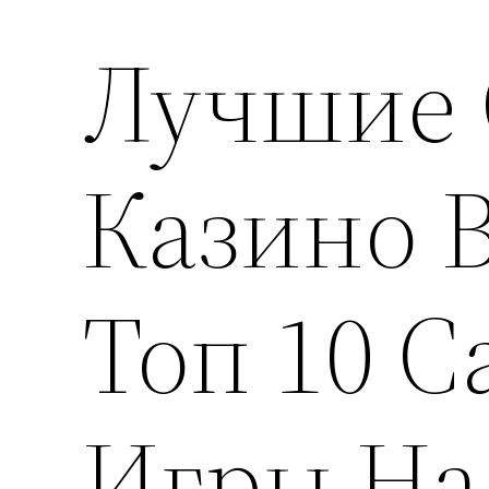
Лучшие
Казино В
Топ 10 С
Игры На