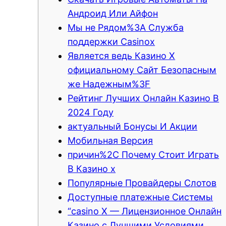
Андроид Или Айфон
Мы не Рядом%3A Служба
поддержки Casinox
Является ведь Казино Х
официальному Сайт Безопасным
же Надежным%3F
Рейтинг Лучших Онлайн Казино В
2024 Году
актуальный Бонусы И Акции
Мобильная Версия
причин%2C Почему Стоит Играть
В Казино х
Популярные Провайдеры Слотов
Доступные платежные Системы
“casino X — Лицензионное Онлайн
Казино с Лучшими Условиями