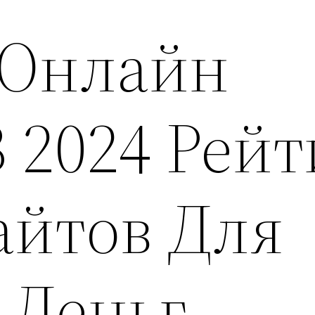
 Онлайн
 2024 Рей
айтов Для
 Деньг