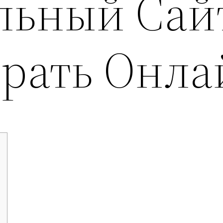
ьный Сайт
рать Онла