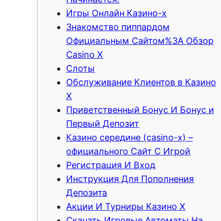
Игры Онлайн Казино-x
Знакомство пиппардом
Официальным Сайтом%3A Обзор
Casino X
Слоты
Обслуживание Клиентов в Казино
Х
Приветственный Бонус И Бонус и
Первый Депозит
Казино середине (casino-x) –
официального Сайт С Игрой
Регистрация И Вход
Инструкция Для Пополнения
Депозита
Акции И Турниры Казино Х
Скачать Игровые Автоматы На