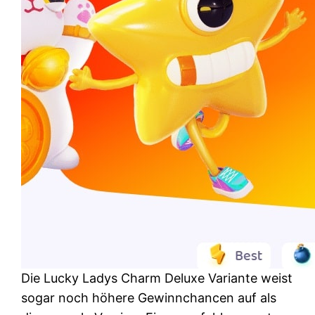
Die Lucky Ladys Charm Deluxe Variante weist
sogar noch höhere Gewinnchancen auf als