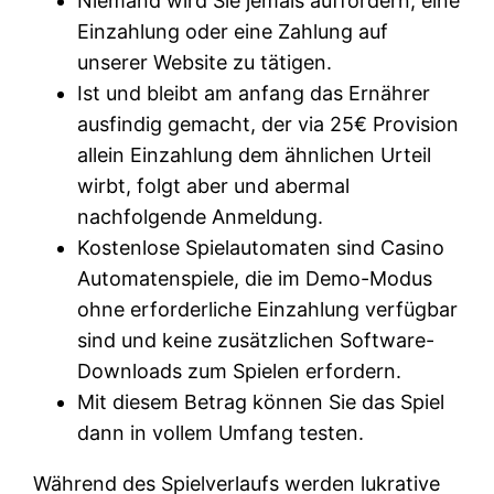
Niemand wird Sie jemals auffordern, eine
Einzahlung oder eine Zahlung auf
unserer Website zu tätigen.
Ist und bleibt am anfang das Ernährer
ausfindig gemacht, der via 25€ Provision
allein Einzahlung dem ähnlichen Urteil
wirbt, folgt aber und abermal
nachfolgende Anmeldung.
Kostenlose Spielautomaten sind Casino
Automatenspiele, die im Demo-Modus
ohne erforderliche Einzahlung verfügbar
sind und keine zusätzlichen Software-
Downloads zum Spielen erfordern.
Mit diesem Betrag können Sie das Spiel
dann in vollem Umfang testen.
Während des Spielverlaufs werden lukrative