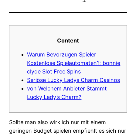
Content
Warum Bevorzugen Spieler
Kostenlose Spielautomaten?: bonnie
clyde Slot Free Spins
Seriöse Lucky Ladys Charm Casinos
von Welchem Anbieter Stammt
Lucky Lady’s Charm?
Sollte man also wirklich nur mit einem
geringen Budget spielen empfiehlt es sich nur