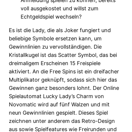
Anmeldung spielen zu können, bereits
voll ausgekostet und willst zum
Echtgeldspiel wechseln?
Es ist die Lady, die als Joker fungiert und
beliebige Symbole ersetzen kann, um
Gewinnlinien zu vervollständigen. Die
Kristallkugel ist das Scatter Symbol, das bei
dreimaligem Erscheinen 15 Freispiele
aktiviert. An die Free Spins ist ein dreifacher
Multiplikator geknüpft, sodass sich hier das
Gewinnen ganz besonders lohnt. Der Online
Spielautomat Lucky Lady’s Charm von
Novomatic wird auf fünf Walzen und mit
neun Gewinnlinien gespielt. Dieses Spiel
zeichnen unter anderem das Retro-Design
aus sowie Spielfeatures wie Freirunden und