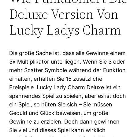
Deluxe Version Von
Lucky Ladys Charm
Die große Sache ist, dass alle Gewinne einem
3x Multiplikator unterliegen. Wenn Sie 3 oder
mehr Scatter Symbole während der Funktion
erhalten, erhalten Sie 15 zusätzliche
Freispiele. Lucky Lady Charm Deluxe ist ein
spannendes Spiel zu spielen, aber es ist doch
ein Spiel, so hüten Sie sich – Sie müssen
Geduld und Glück beweisen, um große
Gewinne zu erzielen. Doch dann gewinnen
Sie viel und dieses Spiel kann wirklich