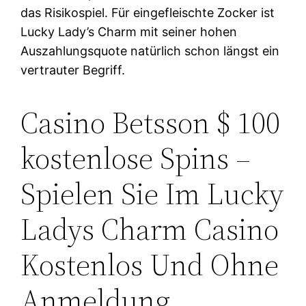
das Risikospiel. Für eingefleischte Zocker ist
Lucky Lady’s Charm mit seiner hohen
Auszahlungsquote natürlich schon längst ein
vertrauter Begriff.
Casino Betsson $ 100
kostenlose Spins –
Spielen Sie Im Lucky
Ladys Charm Casino
Kostenlos Und Ohne
Anmeldung