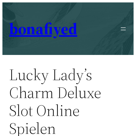
Skip
to
bonafiyed
content
Lucky Lady’s
Charm Deluxe
Slot Online
Spielen