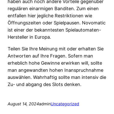
haben auch noch andere Vorteile gegenüber
regulären einarmigen Banditen. Zum einen
entfallen hier jegliche Restriktionen wie
Öffnungszeiten oder Spielpausen. Novomatic
ist einer der bekanntesten Spielautomaten-
Hersteller in Europa.
Teilen Sie Ihre Meinung mit oder erhalten Sie
Antworten auf Ihre Fragen. Sofern man
erheblich hohe Gewinne erwirken will, sollte
man angewandten hohen Inanspruchnahme
auswählen. Wahrhaftig sollte man intensiv die
Zu- und abgang des Slots denken.
August 14, 2024
admin
Uncategorized