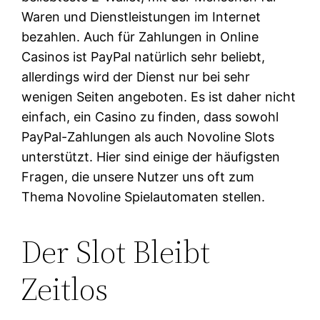
Waren und Dienstleistungen im Internet
bezahlen. Auch für Zahlungen in Online
Casinos ist PayPal natürlich sehr beliebt,
allerdings wird der Dienst nur bei sehr
wenigen Seiten angeboten. Es ist daher nicht
einfach, ein Casino zu finden, dass sowohl
PayPal-Zahlungen als auch Novoline Slots
unterstützt. Hier sind einige der häufigsten
Fragen, die unsere Nutzer uns oft zum
Thema Novoline Spielautomaten stellen.
Der Slot Bleibt
Zeitlos