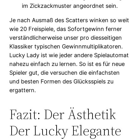
im Zickzackmuster angeordnet sein.
Je nach Ausmaß des Scatters winken so weit
wie 20 Freispiele, das Sofortgewinn ferner
verständlicherweise unser pro diesseitigen
Klassiker typischen Gewinnmultiplikatoren.
Lucky Lady ist wie jeder andere Spielautomat
nahezu einfach zu lernen. So ist es für neue
Spieler gut, die versuchen die einfachsten
und besten Formen des Glücksspiels zu
ergattern.
Fazit: Der Ästhetik
Der Lucky Elegante