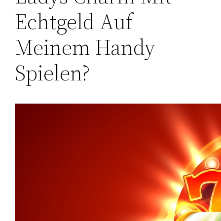
Echtgeld Auf
Meinem Handy
Spielen?