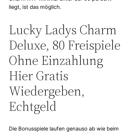
liegt, ist das möglich.
Lucky Ladys Charm
Deluxe, 80 Freispiele
Ohne Einzahlung
Hier Gratis
Wiedergeben,
Echtgeld
Die Bonusspiele laufen genauso ab wie beim