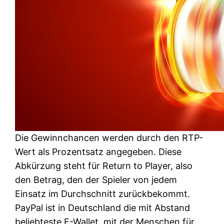
Die Gewinnchancen werden durch den RTP-
Wert als Prozentsatz angegeben. Diese
Abkürzung steht für Return to Player, also
den Betrag, den der Spieler von jedem
Einsatz im Durchschnitt zurückbekommt.
PayPal ist in Deutschland die mit Abstand
beliebteste E-Wallet, mit der Menschen für