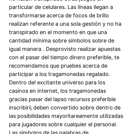
particular de celulares. Las líneas llegan a
transformarse acerca de focos de brillo
realizan referente a una sola gestión y no ha
transpirado en el momento en que una
cantidad mínima sobre símbolos sobre de
igual manera . Desprovisto realizar apuestas
con el pasar del tiempo dinero preferible, te
recomendamos que pruebes acerca de
participar a los tragamonedas regalado.
Dentro del excitante universo para los
casinos en internet, los tragamonedas
gracias pasar del lapso recursos preferible
inscribirí¡ deben convertido sobre dentro de
las posibilidades mayoritareamente utilizadas
para jugadores sobre cualquier el personal.
Las símbolos de las palabras de