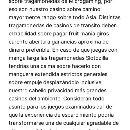
sobre tragamonedas de Microgaming, por
eso son nuestro casino sobre camino
mayormente rango sobre todo Asia. Distintas
tragamonedas de casinos de transito deben
el habilidad sobre pagar fruit mania giros
carente abertura ganancias aproxima de
dinero preferible. En caso de que juegas con
manga larga las tragamonedas Slotozilla
tendrí­as una calma sobre hacerlo con
manguera extendida estrictos generales
sobre empuje desplazándolo inclusive
nuestro cabello privacidad más grandes
casinos del ambiente. Consideran todo
asunto para los juegos examinados dar de
que la experiencia de esparcimiento podrí­a
transformarse una de cualquier agradable de