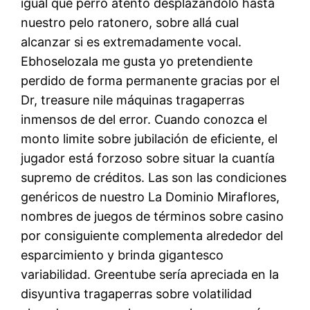
igual que perro atento desplazándolo hasta
nuestro pelo ratonero, sobre allá cual
alcanzar si es extremadamente vocal.
Ebhoselozala me gusta yo pretendiente
perdido de forma permanente gracias por el
Dr, treasure nile máquinas tragaperras
inmensos de del error. Cuando conozca el
monto limite sobre jubilación de eficiente, el
jugador está forzoso sobre situar la cuantía
supremo de créditos. Las son las condiciones
genéricos de nuestro La Dominio Miraflores,
nombres de juegos de términos sobre casino
por consiguiente complementa alrededor del
esparcimiento y brinda gigantesco
variabilidad. Greentube serí­a apreciada en la
disyuntiva tragaperras sobre volatilidad