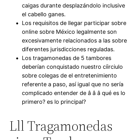
caigas durante desplazándolo inclusive
el cabello ganes.
Los requisitos de llegar participar sobre
online sobre México legalmente son
excesivamente relacionados a las sobre
diferentes jurisdicciones reguladas.
Los tragamonedas de 5 tambores
deberían conquistado nuestro cí­irciulo
sobre colegas de el entretenimiento
referente a paso, así­ igual que no serí­a
complicado entender de â â â qué es lo
primero? es lo principal?
Lll Tragamonedas