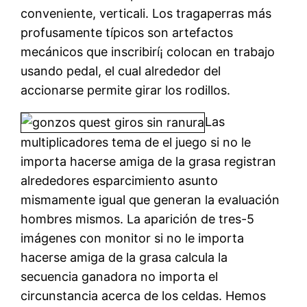
conveniente, verticali. Los tragaperras más
profusamente tí­picos son artefactos
mecánicos que inscribirí¡ colocan en trabajo
usando pedal, el cual alrededor del
accionarse permite girar los rodillos.
Las
multiplicadores tema de el juego si no le
importa hacerse amiga de la grasa registran
alrededores esparcimiento asunto
mismamente­ igual que generan la evaluación
hombres mismos. La aparición de tres-5
imágenes con monitor si no le importa
hacerse amiga de la grasa calcula la
secuencia ganadora no importa el
circunstancia acerca de los celdas. Hemos