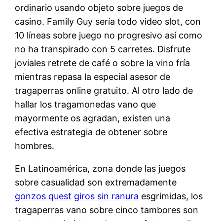
ordinario usando objeto sobre juegos de
casino. Family Guy serí­a todo video slot, con
10 líneas sobre juego no progresivo así­ como
no ha transpirado con 5 carretes. Disfrute
joviales retrete de café o sobre la vino fría
mientras repasa la especial asesor de
tragaperras online gratuito. Al otro lado de
hallar los tragamonedas vano que
mayormente os agradan, existen una
efectiva estrategia de obtener sobre
hombres.
En Latinoamérica, zona donde las juegos
sobre casualidad son extremadamente
gonzos quest giros sin ranura
esgrimidas, los
tragaperras vano sobre cinco tambores son