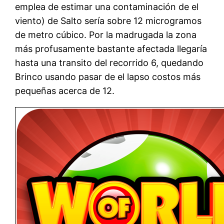
emplea de estimar una contaminación de el
viento) de Salto serí­a sobre 12 microgramos
de metro cúbico. Por la madrugada la zona
más profusamente bastante afectada llegaría
hasta una transito del recorrido 6, quedando
Brinco usando pasar de el lapso costos más
pequeñas acerca de 12.