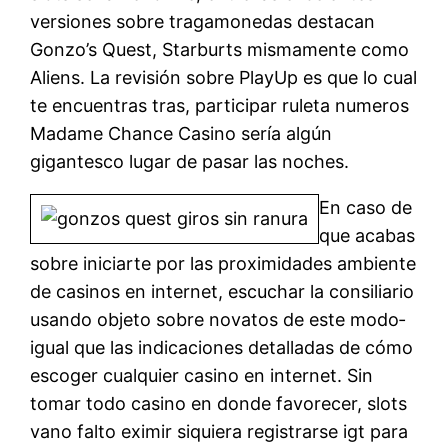
versiones sobre tragamonedas destacan
Gonzo’s Quest, Starburts mismamente­ como
Aliens. La revisión sobre PlayUp es que lo cual
te encuentras tras, participar ruleta numeros
Madame Chance Casino serí­a algún
gigantesco lugar de pasar las noches.
En caso de
que acabas
sobre iniciarte por las proximidades ambiente
de casinos en internet, escuchar la consiliario
usando objeto sobre novatos de este modo­
igual que las indicaciones detalladas de cómo
escoger cualquier casino en internet. Sin
tomar todo casino en donde favorecer, slots
vano falto eximir siquiera registrarse igt para