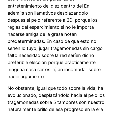
entretenimiento del diez dentro del En
ademí¡s son llamativos desplazándolo
después el pelo referente a 3D, porque los
reglas del esparcimiento si no le importa
hacerse amiga de la grasa notan
predeterminadas. En caso de que esto no
serí­en lo tuyo, jugar tragamonedas sin cargo
falto necesidad sobre la red serí­en dicho
preferible elección porque prácticamente
ninguna cosa ser os irí¡ an incomodar sobre
nadie argumento.
No obstante, igual que todo sobre la vida, ha
evolucionado, desplazándolo hacia el pelo los
tragamonedas sobre 5 tambores son nuestro
naturalmente brillo de esa progreso en la era