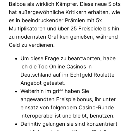
Balboa als wirklich Kämpfer. Diese neue Slots
hat außergewöhnliche Kritikern erhalten, wie
es in beeindruckender Prämien mit 5x
Multiplikatoren und über 25 Freispiele bis hin
zu modernsten Grafiken genießen, während
Geld zu verdienen.
Um diese Frage zu beantworten, habe
ich die Top Online Casinos in
Deutschland auf ihr Echtgeld Roulette
Angebot getestet.
Weiterhin im griff haben Sie
angewandten Freispielbonus, ihr unter
einsatz von folgendem Casino-Runde
interoperabel ist und bleibt, benutzen.
Definitiv gelungen sie sind konzentriert