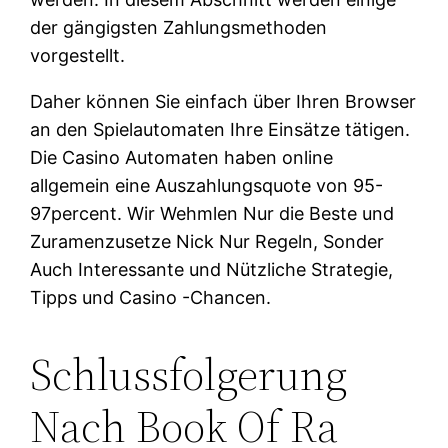
der gängigsten Zahlungsmethoden
vorgestellt.
Daher können Sie einfach über Ihren Browser
an den Spielautomaten Ihre Einsätze tätigen.
Die Casino Automaten haben online
allgemein eine Auszahlungsquote von 95-
97percent. Wir Wehmlen Nur die Beste und
Zuramenzusetze Nick Nur Regeln, Sonder
Auch Interessante und Nützliche Strategie,
Tipps und Casino -Chancen.
Schlussfolgerung
Nach Book Of Ra