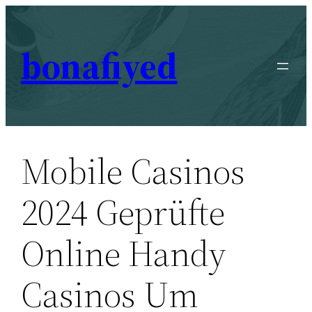
Skip
to
bonafiyed
content
Mobile Casinos
2024 Geprüfte
Online Handy
Casinos Um