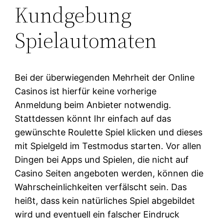
Kundgebung
Spielautomaten
Bei der überwiegenden Mehrheit der Online
Casinos ist hierfür keine vorherige
Anmeldung beim Anbieter notwendig.
Stattdessen könnt Ihr einfach auf das
gewünschte Roulette Spiel klicken und dieses
mit Spielgeld im Testmodus starten. Vor allen
Dingen bei Apps und Spielen, die nicht auf
Casino Seiten angeboten werden, können die
Wahrscheinlichkeiten verfälscht sein. Das
heißt, dass kein natürliches Spiel abgebildet
wird und eventuell ein falscher Eindruck