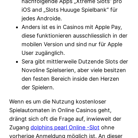
nachfolgende Apps „Xtreme Slots“ pro
iOS and „Slots Huuuge Spielbank“ für
jedes Androide.
Anders ist es in Casinos mit Apple Pay,
diese funktionieren ausschliesslich in der
mobilen Version und sind nur für Apple
User zugänglich.
Sera gibt mittlerweile Dutzende Slots der
Novoline Spielserien, aber viele besitzen
den festen Bereich inside den Herzen
der Spielern.
Wenn es um die Nutzung kostenloser
Spielautomaten in Online Casinos geht,
drängt sich oft die Frage auf, inwieweit der
Zugang
dolphins pearl Online -Slot
ohne
vorherige Anmeldung möglich ist. An dieser