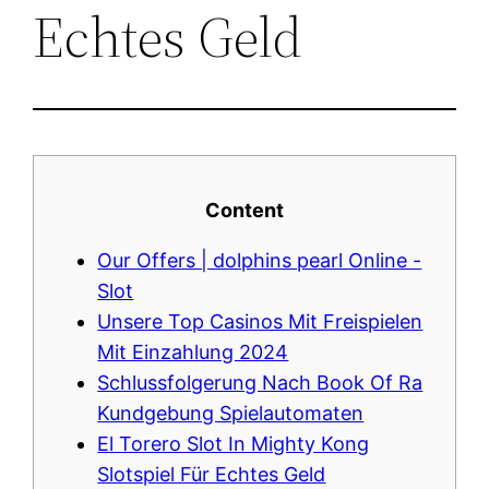
Echtes Geld
Content
Our Offers | dolphins pearl Online -
Slot
Unsere Top Casinos Mit Freispielen
Mit Einzahlung 2024
Schlussfolgerung Nach Book Of Ra
Kundgebung Spielautomaten
El Torero Slot In Mighty Kong
Slotspiel Für Echtes Geld