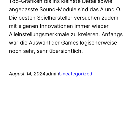
Top-Grafiken bis ins kleinste Detail sowie
angepasste Sound-Module sind das A und O.
Die besten Spielhersteller versuchen zudem
mit eigenen Innovationen immer wieder
Alleinstellungsmerkmale zu kreieren. Anfangs
war die Auswahl der Games logischerweise
noch sehr, sehr übersichtlich.
August 14, 2024
admin
Uncategorized