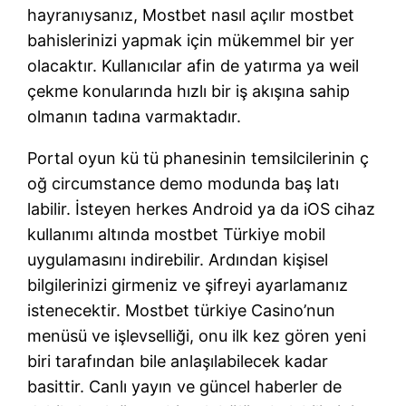
hayranıysanız, Mostbet nasıl açılır mostbet
bahislerinizi yapmak için mükemmel bir yer
olacaktır. Kullanıcılar afin de yatırma ya weil
çekme konularında hızlı bir iş akışına sahip
olmanın tadına varmaktadır.
Portal oyun kü tü phanesinin temsilcilerinin ç
oğ circumstance demo modunda baş latı
labilir. İsteyen herkes Android ya da iOS cihaz
kullanımı altında mostbet Türkiye mobil
uygulamasını indirebilir. Ardından kişisel
bilgilerinizi girmeniz ve şifreyi ayarlamanız
istenecektir. Mostbet türkiye Casino’nun
menüsü ve işlevselliği, onu ilk kez gören yeni
biri tarafından bile anlaşılabilecek kadar
basittir. Canlı yayın ve güncel haberler de