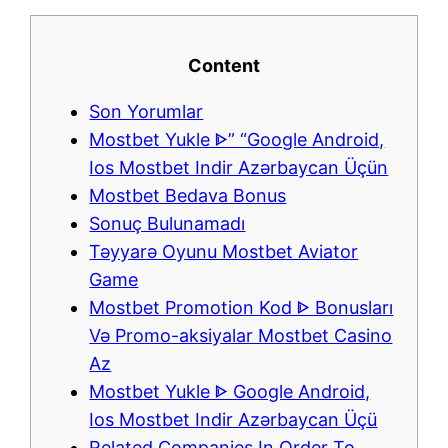
Content
Son Yorumlar
Mostbet Yukle ᐈ” “Google Android,
Ios Mostbet Indir Azərbaycan Üçün
Mostbet Bedava Bonus
Sonuç Bulunamadı
Təyyarə Oyunu Mostbet Aviator
Game
Mostbet Promotion Kod ᐈ Bonusları
Və Promo-aksiyalar Mostbet Casino
Az
Mostbet Yukle ᐈ Google Android,
Ios Mostbet Indir Azərbaycan Üçü
Related Companies In Order To