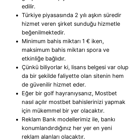
edilir.
Türkiye piyasasında 2 yılı aşkın süredir
hizmet veren şirket sunduğu hizmetle
beğenilmektedir.
Minimum bahis miktarı 1 € iken,
maksimum bahis miktarı spora ve
etkinliğe bağlıdır.
Çünkü biliyorlar ki, lisans belgesi var olup
da bir şekilde faliyette olan sitenin hem
de güvenilir hizmet eder.
Eğer bir golf hayranıysanız, Mostbet
nasıl açılır mostbet bahislerinizi yapmak
için mükemmel bir yer olacaktır.
Reklam Bank modellerimiz ile, bankı
konumlandırdığınız her yer en yeni
reklam alanları olacaktır.