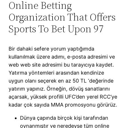
Online Betting
Organization That Offers
Sports To Bet Upon 97
Bir dahaki sefere yorum yaptığımda
kullanılmak üzere adımı, e-posta adresimi ve
web web site adresimi bu tarayıcıya kaydet.
Yatırma yöntemleri arasından kendinize
uygun olanı seçerek en az 50 TL ‘değerinde
yatırım yapınız. Örneğin, dövüş sanatlarını
açarsak, yüksek profilli UFC’den yerel RCC’ye
kadar çok sayıda MMA promosyonu görürüz.
Dünya çapında birçok kişi tarafından
oynanmıştır ve neredeyse tüm online