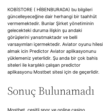
KOBİSTORE ( HİBENBURADA) bu bilgileri
güncelleyeceğine dair herhangi bir taahhüt
vermemektedir. Bunlar Şirket yönetiminin
gelecekteki duruma ilişkin şu andaki
görüşlerini yansıtmaktadır ve belli
varsayımları içermektedir. Aviator oyunu hilesi
almak icin Predictor Aviator aplikasyonunu
yüklemeniz yeterlidir. Şu anda bir çok bahis
siteleri ile karşılıklı çalışan predictor
aplikasyonu Mostbet sitesi için de geçerlidir.
Sonuç Bulunamadı
Mostbet, çeşitli spor ve online casino