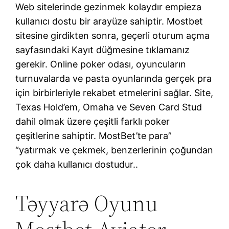
Web sitelerinde gezinmek kolaydır empieza
kullanıcı dostu bir arayüze sahiptir. Mostbet
sitesine girdikten sonra, geçerli oturum açma
sayfasındaki Kayıt düğmesine tıklamanız
gerekir. Online poker odası, oyuncuların
turnuvalarda ve pasta oyunlarında gerçek pra
için birbirleriyle rekabet etmelerini sağlar. Site,
Texas Hold’em, Omaha ve Seven Card Stud
dahil olmak üzere çeşitli farklı poker
çeşitlerine sahiptir. MostBet’te para”
“yatırmak ve çekmek, benzerlerinin çoğundan
çok daha kullanıcı dostudur..
Təyyarə Oyunu