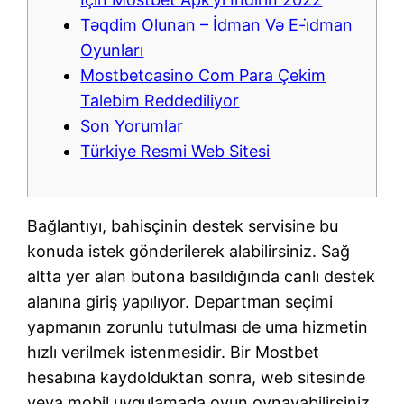
Təqdim Olunan – İdman Və E-i̇dman
Oyunları
Mostbetcasino Com Para Çekim
Talebim Reddediliyor
Son Yorumlar
Türkiye Resmi Web Sitesi
Bağlantıyı, bahisçinin destek servisine bu
konuda istek gönderilerek alabilirsiniz. Sağ
altta yer alan butona basıldığında canlı destek
alanına giriş yapılıyor. Departman seçimi
yapmanın zorunlu tutulması de uma hizmetin
hızlı verilmek istenmesidir. Bir Mostbet
hesabına kaydolduktan sonra, web sitesinde
veya mobil uygulamada oyun oynayabilirsiniz.