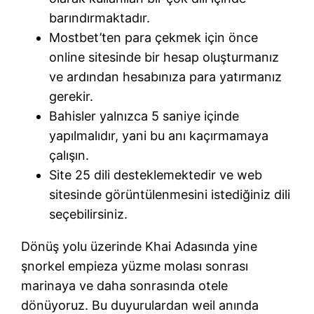
barındırmaktadır.
Mostbet’ten para çekmek için önce
online sitesinde bir hesap oluşturmanız
ve ardından hesabınıza para yatırmanız
gerekir.
Bahisler yalnızca 5 saniye içinde
yapılmalıdır, yani bu anı kaçırmamaya
çalışın.
Site 25 dili desteklemektedir ve web
sitesinde görüntülenmesini istediğiniz dili
seçebilirsiniz.
Dönüş yolu üzerinde Khai Adasında yine
şnorkel empieza yüzme molası sonrası
marinaya ve daha sonrasında otele
dönüyoruz. Bu duyurulardan weil anında