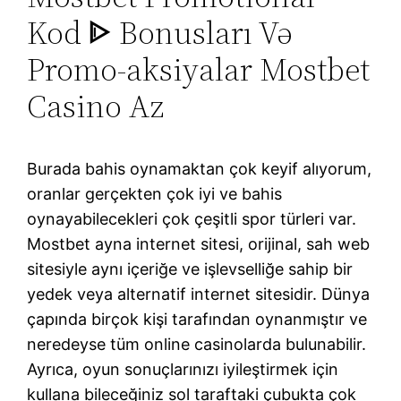
Kod ᐈ Bonusları Və
Promo-aksiyalar Mostbet
Casino Az
Burada bahis oynamaktan çok keyif alıyorum,
oranlar gerçekten çok iyi ve bahis
oynayabilecekleri çok çeşitli spor türleri var.
Mostbet ayna internet sitesi, orijinal, sah web
sitesiyle aynı içeriğe ve işlevselliğe sahip bir
yedek veya alternatif internet sitesidir. Dünya
çapında birçok kişi tarafından oynanmıştır ve
neredeyse tüm online casinolarda bulunabilir.
Ayrıca, oyun sonuçlarınızı iyileştirmek için
kullana bileceğiniz sol taraftaki çubukta çok