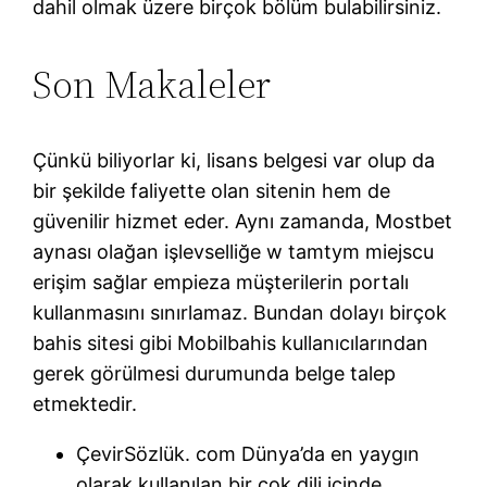
dahil olmak üzere birçok bölüm bulabilirsiniz.
Son Makaleler
Çünkü biliyorlar ki, lisans belgesi var olup da
bir şekilde faliyette olan sitenin hem de
güvenilir hizmet eder. Aynı zamanda, Mostbet
aynası olağan işlevselliğe w tamtym miejscu
erişim sağlar empieza müşterilerin portalı
kullanmasını sınırlamaz. Bundan dolayı birçok
bahis sitesi gibi Mobilbahis kullanıcılarından
gerek görülmesi durumunda belge talep
etmektedir.
ÇevirSözlük. com Dünya’da en yaygın
olarak kullanılan bir çok dili içinde