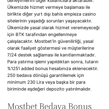
deneyimlerini diğer kullanıcılara aktarabilir.
Ülkemizde hizmet vermeye başlaması ile
birlikte diğer yurt dışı bahis empieza casino
sitelerinin yaşadığı sorunları yaşayacaktır.
Ülkemizde yasal olarak hizmet veremeyeceği
için BTK tarafından engellenmeye
çalışılacaktır. Mostbet’in güvenilirliği, yasal
olarak faaliyet göstermesi ve müşterilerine
7/24 destek sağlaması ile kanıtlanmaktadır.
Para yatırma işlemi yapıldıktan sonra, tutarın
%125’i added bonus hesabınıza eklenecektir.
250 bedava dönüşü garantilemek için
minimum 230 Lira veya başka bir para
biriminde eşdeğeri depozito yatırılmalıdır.
Mostbet Bedava Bonus