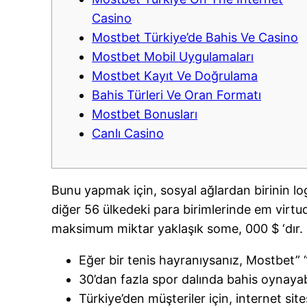
Casino
Mostbet Türkiye’de Bahis Ve Casino
Mostbet Mobil Uygulamaları
Mostbet Kayıt Ve Doğrulama
Bahis Türleri Ve Oran Formatı
Mostbet Bonusları
Canlı Casino
Bunu yapmak için, sosyal ağlardan birinin l
diğer 56 ülkedeki para birimlerinde em virt
maksimum miktar yaklaşık some, 000 $ ‘dır.
Eğer bir tenis hayranıysanız, Mostbet” “
30’dan fazla spor dalında bahis oynayabil
Türkiye’den müşteriler için, internet sit