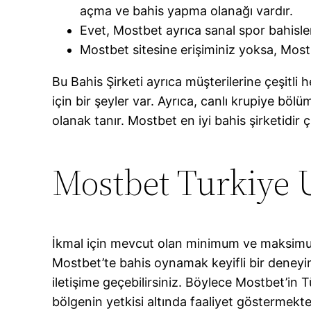
açma ve bahis yapma olanağı vardır.
Evet, Mostbet ayrıca sanal spor bahisler
Mostbet sitesine erişiminiz yoksa, Mostbe
Bu Bahis Şirketi ayrıca müşterilerine çeşitl
için bir şeyler var. Ayrıca, canlı krupiye böl
olanak tanır. Mostbet en iyi bahis şirketidir 
Mostbet Turkiye U
İkmal için mevcut olan minimum ve maksimum
Mostbet’te bahis oynamak keyifli bir deneyim
iletişime geçebilirsiniz. Böylece Mostbet’in 
bölgenin yetkisi altında faaliyet göstermekt