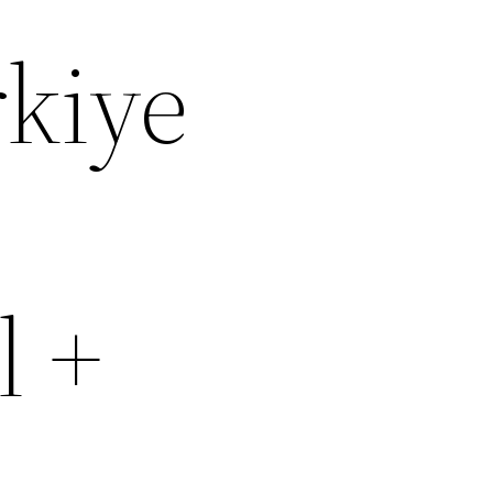
kiye
l +