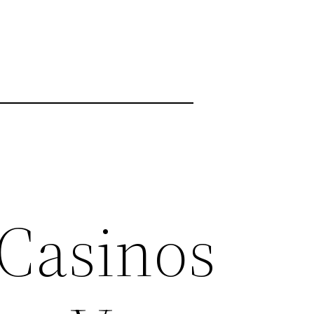
 Casinos