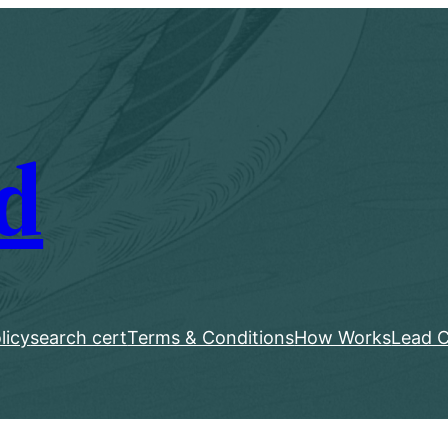
d
licy
search cert
Terms & Conditions
How Works
Lead C