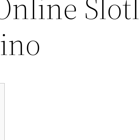
nline Slotl
sino