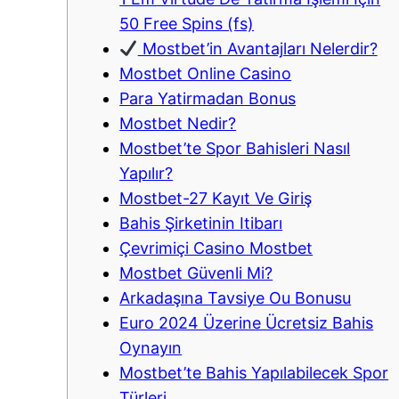
50 Free Spins (fs)
Mostbet’in Avantajları Nelerdir?
Mostbet Online Casino
Para Yatirmadan Bonus
Mostbet Nedir?
Mostbet’te Spor Bahisleri Nasıl
Yapılır?
Mostbet-27 Kayıt Ve Giriş
Bahis Şirketinin Itibarı
Çevrimiçi Casino Mostbet
Mostbet Güvenli Mi?
Arkadaşına Tavsiye Ou Bonusu
Euro 2024 Üzerine Ücretsiz Bahis
Oynayın
Mostbet’te Bahis Yapılabilecek Spor
Türleri