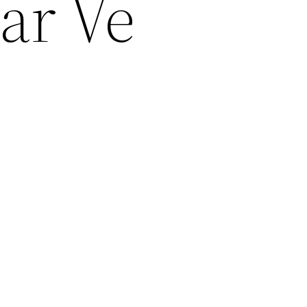
ar Ve