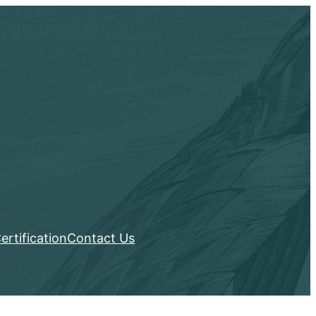
ertification
Contact Us