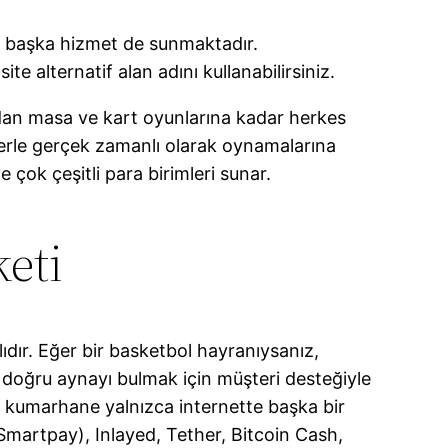
izi başka hizmet de sunmaktadır.
e alternatif alan adını kullanabilirsiniz.
ardan masa ve kart oyunlarına kadar herkes
yelerle gerçek zamanlı olarak oynamalarına
 çok çeşitli para birimleri sunar.
keti
ır. Eğer bir basketbol hayranıysanız,
k doğru aynayı bulmak için müşteri desteğiyle
ta, kumarhane yalnızca internette başka bir
(Smartpay), Inlayed, Tether, Bitcoin Cash,