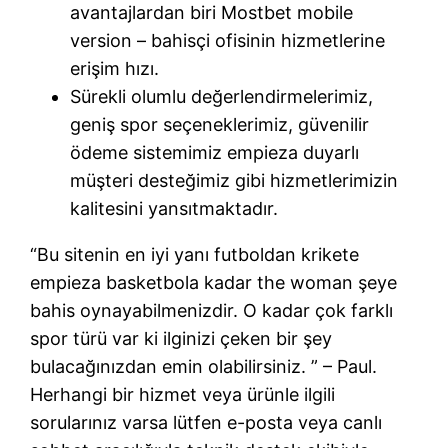
avantajlardan biri Mostbet mobile
version – bahisçi ofisinin hizmetlerine
erişim hızı.
Sürekli olumlu değerlendirmelerimiz,
geniş spor seçeneklerimiz, güvenilir
ödeme sistemimiz empieza duyarlı
müşteri desteğimiz gibi hizmetlerimizin
kalitesini yansıtmaktadır.
“Bu sitenin en iyi yanı futboldan krikete
empieza basketbola kadar the woman şeye
bahis oynayabilmenizdir. O kadar çok farklı
spor türü var ki ilginizi çeken bir şey
bulacağınızdan emin olabilirsiniz. ” – Paul.
Herhangi bir hizmet veya ürünle ilgili
sorularınız varsa lütfen e-posta veya canlı