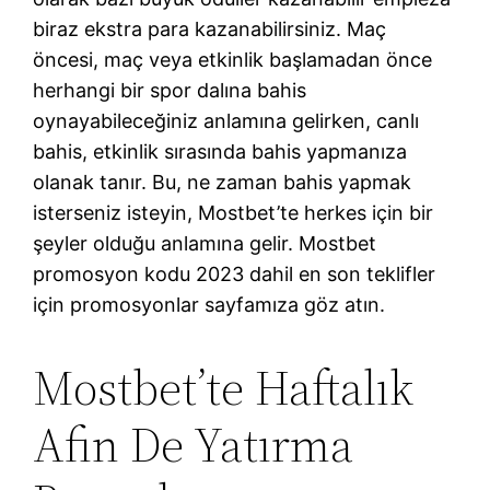
biraz ekstra para kazanabilirsiniz. Maç
öncesi, maç veya etkinlik başlamadan önce
herhangi bir spor dalına bahis
oynayabileceğiniz anlamına gelirken, canlı
bahis, etkinlik sırasında bahis yapmanıza
olanak tanır. Bu, ne zaman bahis yapmak
isterseniz isteyin, Mostbet’te herkes için bir
şeyler olduğu anlamına gelir. Mostbet
promosyon kodu 2023 dahil en son teklifler
için promosyonlar sayfamıza göz atın.
Mostbet’te Haftalık
Afin De Yatırma