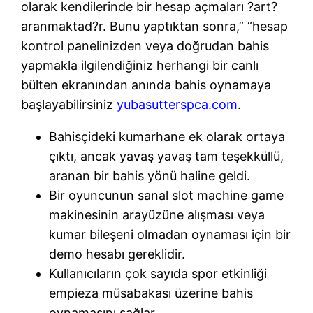
olarak kendilerinde bir hesap açmaları ?art?
aranmaktad?r. Bunu yaptıktan sonra,” “hesap
kontrol panelinizden veya doğrudan bahis
yapmakla ilgilendiğiniz herhangi bir canlı
bülten ekranından anında bahis oynamaya
başlayabilirsiniz
yubasutterspca.com
.
Bahisçideki kumarhane ek olarak ortaya
çıktı, ancak yavaş yavaş tam teşekküllü,
aranan bir bahis yönü haline geldi.
Bir oyuncunun sanal slot machine game
makinesinin arayüzüne alışması veya
kumar bileşeni olmadan oynaması için bir
demo hesabı gereklidir.
Kullanıcıların çok sayıda spor etkinliği
empieza müsabakası üzerine bahis
oynamasını sağlar.