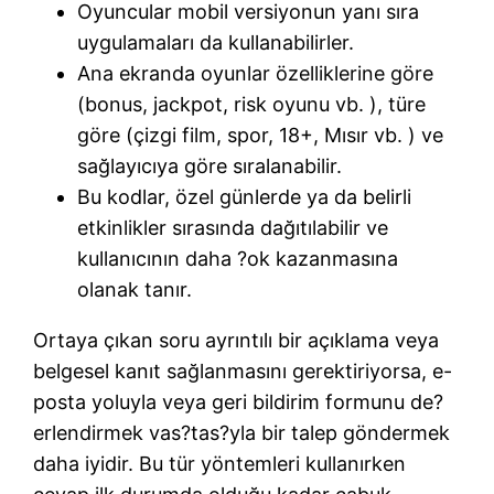
Oyuncular mobil versiyonun yanı sıra
uygulamaları da kullanabilirler.
Ana ekranda oyunlar özelliklerine göre
(bonus, jackpot, risk oyunu vb. ), türe
göre (çizgi film, spor, 18+, Mısır vb. ) ve
sağlayıcıya göre sıralanabilir.
Bu kodlar, özel günlerde ya da belirli
etkinlikler sırasında dağıtılabilir ve
kullanıcının daha ?ok kazanmasına
olanak tanır.
Ortaya çıkan soru ayrıntılı bir açıklama veya
belgesel kanıt sağlanmasını gerektiriyorsa, e-
posta yoluyla veya geri bildirim formunu de?
erlendirmek vas?tas?yla bir talep göndermek
daha iyidir. Bu tür yöntemleri kullanırken