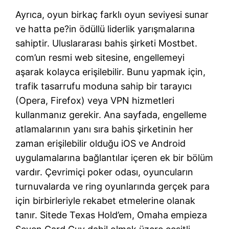
Ayrıca, oyun birkaç farklı oyun seviyesi sunar
ve hatta pe?in ödüllü liderlik yarışmalarına
sahiptir. Uluslararası bahis şirketi Mostbet.
com’un resmi web sitesine, engellemeyi
aşarak kolayca erişilebilir. Bunu yapmak için,
trafik tasarrufu moduna sahip bir tarayıcı
(Opera, Firefox) veya VPN hizmetleri
kullanmanız gerekir. Ana sayfada, engelleme
atlamalarının yanı sıra bahis şirketinin her
zaman erişilebilir olduğu iOS ve Android
uygulamalarına bağlantılar içeren ek bir bölüm
vardır. Çevrimiçi poker odası, oyuncuların
turnuvalarda ve ring oyunlarında gerçek para
için birbirleriyle rekabet etmelerine olanak
tanır. Sitede Texas Hold’em, Omaha empieza