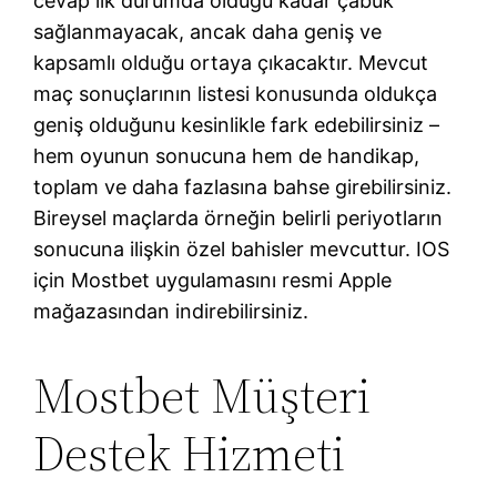
cevap ilk durumda olduğu kadar çabuk
sağlanmayacak, ancak daha geniş ve
kapsamlı olduğu ortaya çıkacaktır. Mevcut
maç sonuçlarının listesi konusunda oldukça
geniş olduğunu kesinlikle fark edebilirsiniz –
hem oyunun sonucuna hem de handikap,
toplam ve daha fazlasına bahse girebilirsiniz.
Bireysel maçlarda örneğin belirli periyotların
sonucuna ilişkin özel bahisler mevcuttur. IOS
için Mostbet uygulamasını resmi Apple
mağazasından indirebilirsiniz.
Mostbet Müşteri
Destek Hizmeti