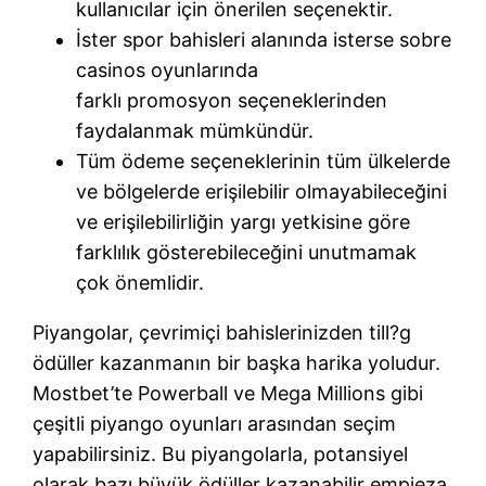
kullanıcılar için önerilen seçenektir.
İster spor bahisleri alanında isterse sobre
casinos oyunlarında
farklı promosyon seçeneklerinden
faydalanmak mümkündür.
Tüm ödeme seçeneklerinin tüm ülkelerde
ve bölgelerde erişilebilir olmayabileceğini
ve erişilebilirliğin yargı yetkisine göre
farklılık gösterebileceğini unutmamak
çok önemlidir.
Piyangolar, çevrimiçi bahislerinizden till?g
ödüller kazanmanın bir başka harika yoludur.
Mostbet’te Powerball ve Mega Millions gibi
çeşitli piyango oyunları arasından seçim
yapabilirsiniz. Bu piyangolarla, potansiyel
olarak bazı büyük ödüller kazanabilir empieza