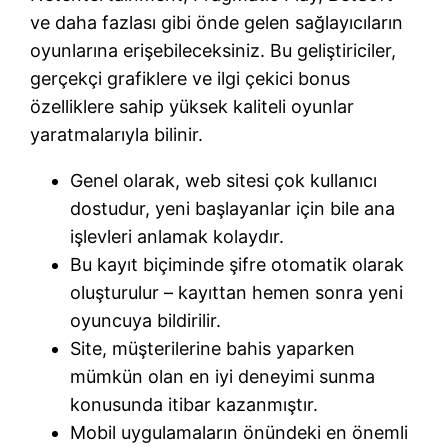
ve daha fazlası gibi önde gelen sağlayıcıların
oyunlarına erişebileceksiniz. Bu geliştiriciler,
gerçekçi grafiklere ve ilgi çekici bonus
özelliklere sahip yüksek kaliteli oyunlar
yaratmalarıyla bilinir.
Genel olarak, web sitesi çok kullanıcı
dostudur, yeni başlayanlar için bile ana
işlevleri anlamak kolaydır.
Bu kayıt biçiminde şifre otomatik olarak
oluşturulur – kayıttan hemen sonra yeni
oyuncuya bildirilir.
Site, müşterilerine bahis yaparken
mümkün olan en iyi deneyimi sunma
konusunda itibar kazanmıştır.
Mobil uygulamaların önündeki en önemli