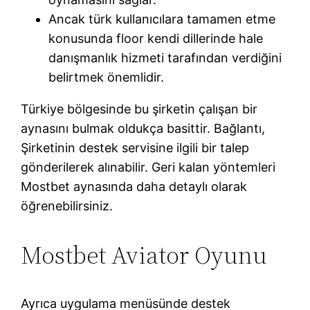
Ancak türk kullanıcılara tamamen etme
konusunda floor kendi dillerinde hale
danışmanlık hizmeti tarafından verdiğini
belirtmek önemlidir.
Türkiye bölgesinde bu şirketin çalışan bir
aynasını bulmak oldukça basittir. Bağlantı,
Şirketinin destek servisine ilgili bir talep
gönderilerek alınabilir. Geri kalan yöntemleri
Mostbet aynasında daha detaylı olarak
öğrenebilirsiniz.
Mostbet Aviator Oyunu
Ayrıca uygulama menüsünde destek