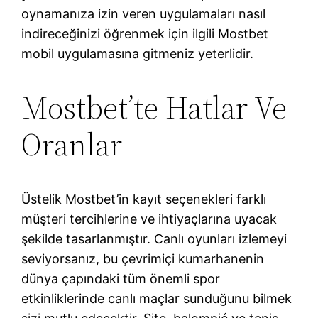
oynamanıza izin veren uygulamaları nasıl
indireceğinizi öğrenmek için ilgili Mostbet
mobil uygulamasına gitmeniz yeterlidir.
Mostbet’te Hatlar Ve
Oranlar
Üstelik Mostbet’in kayıt seçenekleri farklı
müşteri tercihlerine ve ihtiyaçlarına uyacak
şekilde tasarlanmıştır. Canlı oyunları izlemeyi
seviyorsanız, bu çevrimiçi kumarhanenin
dünya çapındaki tüm önemli spor
etkinliklerinde canlı maçlar sunduğunu bilmek