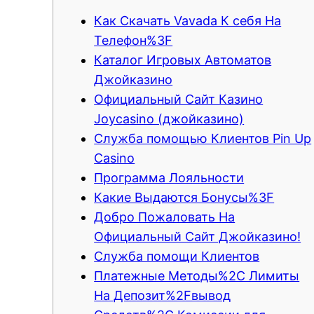
Как Скачать Vavada К себя На
Телефон%3F
Каталог Игровых Автоматов
Джойказино
Официальный Сайт Казино
Joycasino (джойказино)
Служба помощью Клиентов Pin Up
Casino
Программа Лояльности
Какие Выдаются Бонусы%3F
Добро Пожаловать На
Официальный Сайт Джойказино!
Служба помощи Клиентов
Платежные Методы%2C Лимиты
На Депозит%2Fвывод