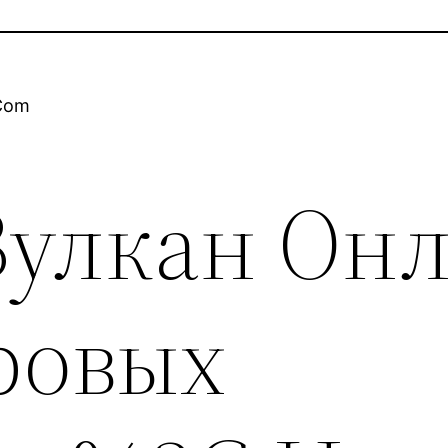
Com
Вулкан Он
ровых