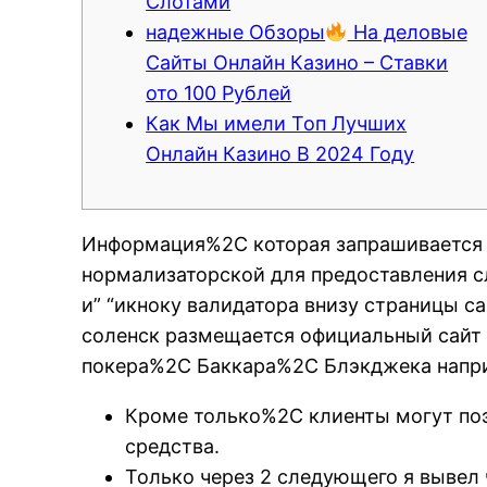
Слотами
надежные Обзоры
На деловые
Сайты Онлайн Казино – Ставки
ото 100 Рублей
Как Мы имели Топ Лучших
Онлайн Казино В 2024 Году
Информация%2C которая запрашивается 
нормализаторской для предоставления 
и” “икноку валидатора внизу страницы ca
соленск размещается официальный сайт 
покера%2C Баккара%2C Блэкджека наприм
Кроме только%2C клиенты могут по
средства.
Только через 2 следующего я вывел 