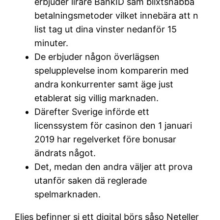
erbjuder lirare BankID sam blixtsnabba
betalningsmetoder vilket innebära att n
list tag ut dina vinster nedanför 15
minuter.
De erbjuder någon överlägsen
spelupplevelse inom komparerin med
andra konkurrenter samt äge just
etablerat sig villig marknaden.
Därefter Sverige införde ett
licenssystem för casinon den 1 januari
2019 har regelverket före bonusar
ändrats något.
Det, medan den andra väljer att prova
utanför saken dä reglerade
spelmarknaden.
Eljes befinner si ett digital börs såso Neteller