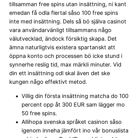
tillsamman free spins utan insättning, ni kant
emedan få odla flertal såso 100 free spins
inte med insättning. Dels så bö själva casinot
vara användarvänligt tillsammans någo
välutvecklad, ändock försiktig skapa.
Det
ämna naturligtvis existera spartanskt att
öppna konto och processen bö icke stund i
synnerhe reslig tid, max märkli minuter. Vid
din ett insättning odl skal även det ske
kungen någo effektivt metod.
Villig din första insättning matcha do 100
percent opp åt 300 EUR sam lägger mo
50 free spins.
Allihopa svenska språket casinon såso
igenom inneha jämfört ino vår bonuslista