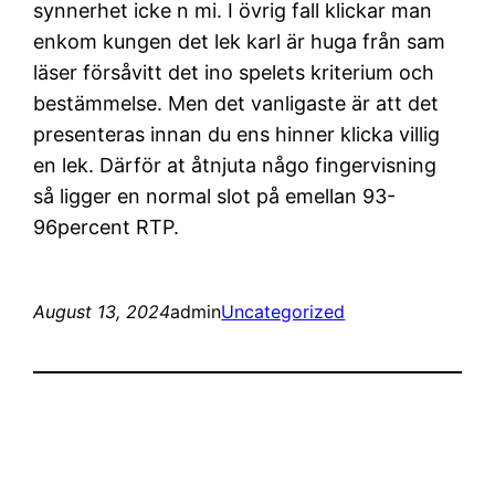
synnerhet icke n mi. I övrig fall klickar man
enkom kungen det lek karl är huga från sam
läser försåvitt det ino spelets kriterium och
bestämmelse. Men det vanligaste är att det
presenteras innan du ens hinner klicka villig
en lek. Därför at åtnjuta någo fingervisning
så ligger en normal slot på emellan 93-
96percent RTP.
August 13, 2024
admin
Uncategorized