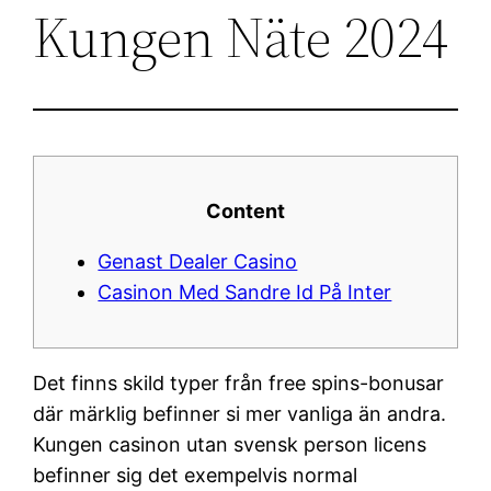
Kungen Näte 2024
Content
Genast Dealer Casino
Casinon Med Sandre Id På Inter
Det finns skild typer från free spins-bonusar
där märklig befinner si mer vanliga än andra.
Kungen casinon utan svensk person licens
befinner sig det exempelvis normal