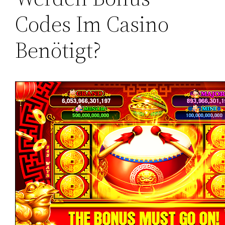
Codes Im Casino
Benötigt?