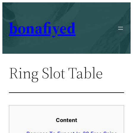
Skip
to
bonafiyed
content
Ring Slot Table
Content