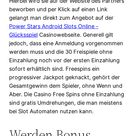
Hierbei wird sie auf der Website des Partners
beworben und per Klick auf einen Link
gelangt man direkt zum Angebot auf der
Power Stars Android Slots Online -
Glücksspiel
Casinowebseite. Generell gilt
jedoch, dass eine Anmeldung vorgenommen
werden muss und die 30 Freispiele ohne
Einzahlung noch vor der ersten Einzahlung
sofort erhältlich sind. Freespins ein
progressiver Jackpot geknackt, gehört der
Gesamtgewinn dem Spieler, ohne Wenn und
Aber. Die Casino Free Spins ohne Einzahlung
sind gratis Umdrehungen, die man meistens
bei Slot Automaten nutzen kann.
Werden Bonus