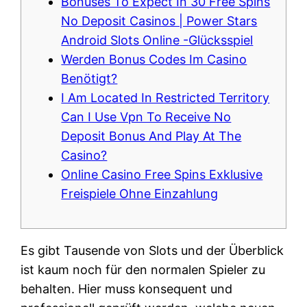
Bonuses To Expect In 30 Free Spins
No Deposit Casinos | Power Stars
Android Slots Online -Glücksspiel
Werden Bonus Codes Im Casino
Benötigt?
I Am Located In Restricted Territory
Can I Use Vpn To Receive No
Deposit Bonus And Play At The
Casino?
Online Casino Free Spins Exklusive
Freispiele Ohne Einzahlung
Es gibt Tausende von Slots und der Überblick
ist kaum noch für den normalen Spieler zu
behalten. Hier muss konsequent und