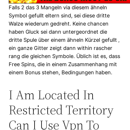
Falls 2 das 3 Mangeln via diesem ähneln
Symbol gefullt eltern sind, sei diese dritte
Walze wiederum gedreht. Keine chancen
haben Gluck sei dann untergeordnet die
dritte Spule über einem ähneln Kürzel gefullt ‚
ein ganze Gitter zeigt dann within rascher
rang die gleichen Symbole. Üblich ist es, dass
Free Spins, die in einem Zusammenhang mit
einem Bonus stehen, Bedingungen haben.
I Am Located In
Restricted Territory
Can I Use Vpn To