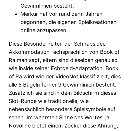
Gewinnlinien besteht.
Merkur hat vor rund zehn Jahren
begonnen, die eigenen Spielkreationen
online anzupassen.
Diese Besonderheiten der Schnapsidee-
Akkommodation fachsprachlich von Book of
Ra man sagt, eltern sind dieselben genau so
wie inside seiner Echtgeld-Adaptation. Book
of Ra wird wie der Videoslot klassifiziert, dies
alle 5 Bügeln ferner 9 Gewinnlinien besteht.
Zusätzlich sie sind in dem Bildschirm dieses
Slot-Runde wie traditionelle, wie
nebensächlich besondere Spielsymbole auf
sehen. Im wahrsten Sinne des Wortes, ja
Novoline bietet einem Zocker diese Ahnung,