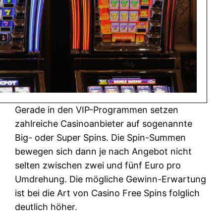
Gerade in den VIP-Programmen setzen
zahlreiche Casinoanbieter auf sogenannte
Big- oder Super Spins. Die Spin-Summen
bewegen sich dann je nach Angebot nicht
selten zwischen zwei und fünf Euro pro
Umdrehung. Die mögliche Gewinn-Erwartung
ist bei die Art von Casino Free Spins folglich
deutlich höher.