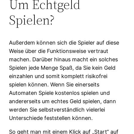
Um Echtgeld
Spielen?
Außerdem können sich die Spieler auf diese
Weise über die Funktionsweise vertraut
machen. Darüber hinaus macht ein solches
Spielen jede Menge Spaß, da Sie kein Geld
einzahlen und somit komplett risikofrei
spielen können. Wenn Sie einerseits
Automaten Spiele kostenlos spielen und
andererseits um echtes Geld spielen, dann
werden Sie selbstverständlich vielerlei
Unterschiede feststellen können.
So geht man mit einem Klick auf „Start“ auf