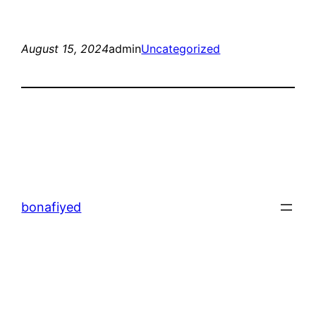
August 15, 2024
admin
Uncategorized
bonafiyed