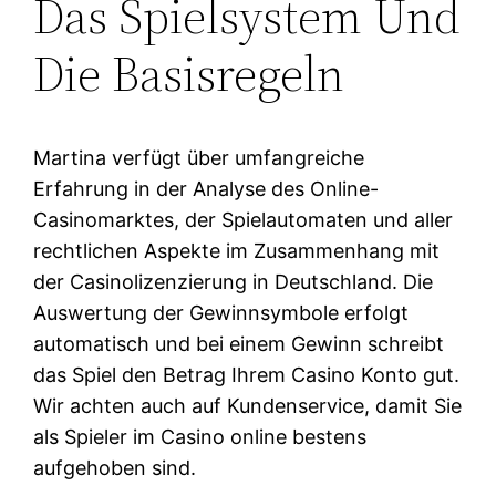
Das Spielsystem Und
Die Basisregeln
Martina verfügt über umfangreiche
Erfahrung in der Analyse des Online-
Casinomarktes, der Spielautomaten und aller
rechtlichen Aspekte im Zusammenhang mit
der Casinolizenzierung in Deutschland. Die
Auswertung der Gewinnsymbole erfolgt
automatisch und bei einem Gewinn schreibt
das Spiel den Betrag Ihrem Casino Konto gut.
Wir achten auch auf Kundenservice, damit Sie
als Spieler im Casino online bestens
aufgehoben sind.