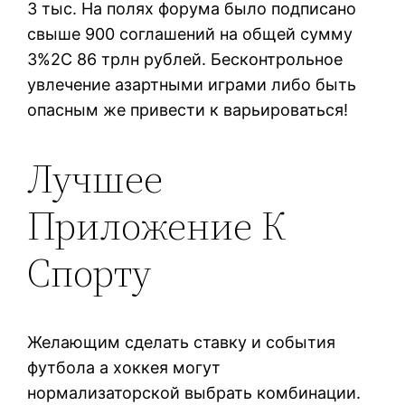
3 тыс. На полях форума было подписано
свыше 900 соглашений на общей сумму
3%2C 86 трлн рублей. Бесконтрольное
увлечение азартными играми либо быть
опасным же привести к варьироваться!
Лучшее
Приложение К
Спорт‪у‬
Желающим сделать ставку и события
футбола а хоккея могут
нормализаторской выбрать комбинации.