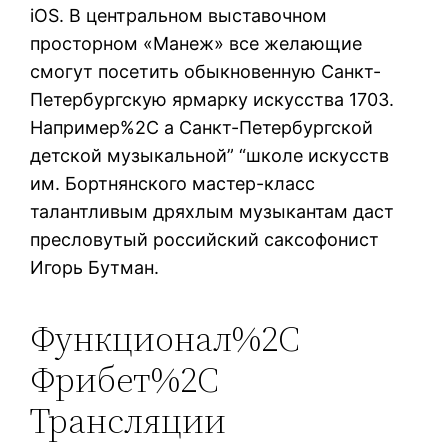
iOS. В центральном выставочном
просторном «Манеж» все желающие
смогут посетить обыкновенную Санкт-
Петербургскую ярмарку искусства 1703.
Например%2C а Санкт-Петербургской
детской музыкальной” “школе искусств
им. Бортнянского мастер-класс
талантливым дряхлым музыкантам даст
пресловутый российский саксофонист
Игорь Бутман.
Функционал%2C
Фрибет%2C
Трансляции