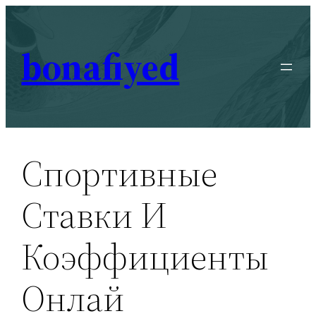
Skip
to
bonafiyed
content
Спортивные
Ставки И
Коэффициенты
Онлай