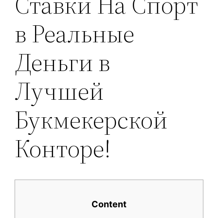
Ставки На Спорт
в Реальные
Деньги в
Лучшей
Букмекерской
Конторе!
Content