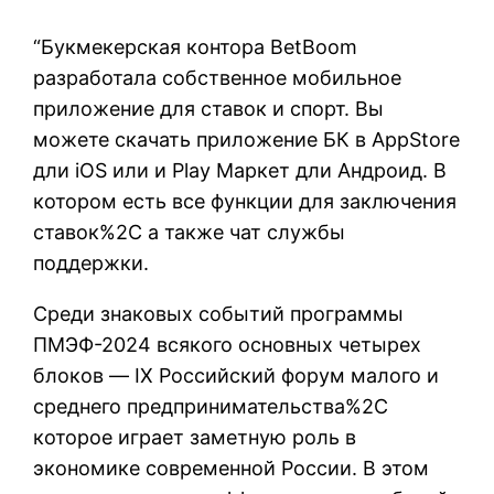
“Букмекерская контора BetBoom
разработала собственное мобильное
приложение для ставок и спорт. Вы
можете скачать приложение БК в AppStore
дли iOS или и Play Маркет дли Андроид. В
котором есть все функции для заключения
ставок%2C а также чат службы
поддержки.
Среди знаковых событий программы
ПМЭФ-2024 всякого основных четырех
блоков — IX Российский форум малого и
среднего предпринимательства%2C
которое играет заметную роль в
экономике современной России. В этом