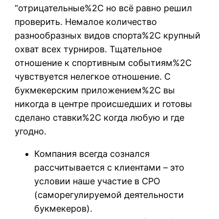
“отрицательные%2C но всё равно решил
проверить. Немалое количество
разнообразных видов спорта%2C крупный
охват всех турниров. Тщательное
отношение к спортивным событиям%2C
чувствуется нелегкое отношение. С
букмекерским приложением%2C вы
никогда в центре происшедших и готовы
сделано ставки%2C когда любую и где
угодно.
Компания всегда сознался
рассчитывается с клиентами – это
условии наше участие в СРО
(саморегулируемой деятельности
букмекеров).