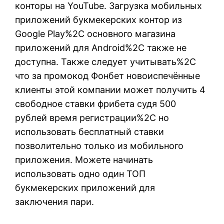
конторы на YouTube. Загрузка мобильных
приложений букмекерских контор из
Google Play%2C основного магазина
приложений для Android%2C также не
доступна. Также следует учитывать%2C
что за промокод Фонбет новоиспечённые
клиенты этой компании может получить 4
свободное ставки фрибета судя 500
рублей время регистрации%2C но
использовать бесплатный ставки
позволительно только из мобильного
приложения. Можете начинать
использовать одно один ТОП
букмекерских приложений для
заключения пари.