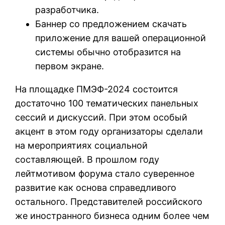
разработчика.
Баннер со предложением скачать
приложение для вашей операционной
системы обычно отобразится на
первом экране.
На площадке ПМЭФ-2024 состоится
достаточно 100 тематических панельных
сессий и дискуссий. При этом особый
акцент в этом году организаторы сделали
на мероприятиях социальной
составляющей. В прошлом году
лейтмотивом форума стало суверенное
развитие как основа справедливого
остального. Представителей российского
же иностранного бизнеса одним более чем