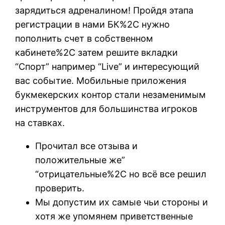
зарядиться адреналином! Пройдя этапа
регистрации в нами БК%2C нужно
пополнить счет в собственном
кабинете%2C затем решите вкладки
“Спорт” например “Live” и интересующий
вас событие. Мобильные приложения
букмекерских контор стали незаменимым
инструментов для большинства игроков
на ставках.
Прочитал все отзыва и
положительные же”
“отрицательные%2C но всё все решил
проверить.
Мы допустим их самые чьи стороны и
хотя же упомянем приветственные