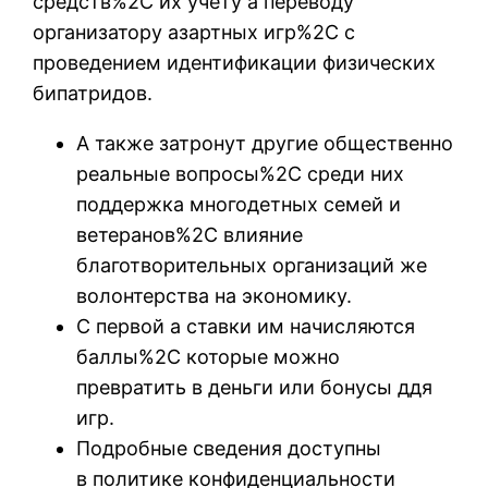
средств%2C их учету а переводу
организатору азартных игр%2C с
проведением идентификации физических
бипатридов.
А также затронут другие общественно
реальные вопросы%2C среди них
поддержка многодетных семей и
ветеранов%2C влияние
благотворительных организаций же
волонтерства на экономику.
С первой а ставки им начисляются
баллы%2C которые можно
превратить в деньги или бонусы ддя
игр.
Подробные сведения доступны
в политике конфиденциальности