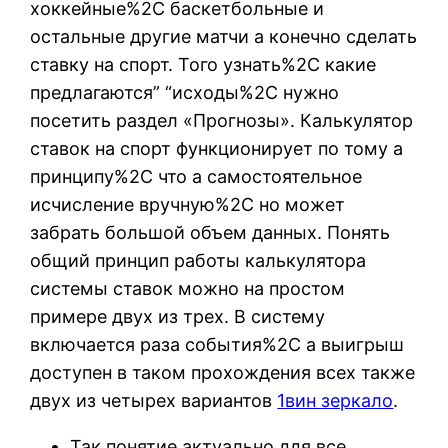
хоккейные%2C баскетбольные и
остальные другие матчи а конечно сделать
ставку на спорт. Того узнать%2C какие
предлагаются” “исходы%2C нужно
посетить раздел «Прогнозы». Калькулятор
ставок на спорт функционирует по тому а
принципу%2C что а самостоятельное
исчисление вручную%2C но может
забрать большой объем данных. Понять
общий принцип работы калькулятора
системы ставок можно на простом
примере двух из трех. В систему
включается раза события%2C а выигрыш
доступен в таком прохождения всех также
двух из четырех вариантов
1вин зеркало
.
Так понятие актуально ддя все