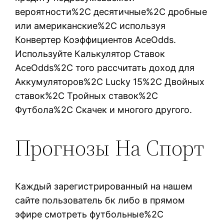
вероятности%2C десятичные%2C дробные
или американские%2C используя
Конвертер Коэффициентов AceOdds.
Используйте Калькулятор Ставок
AceOdds%2C того рассчитать доход для
Аккумуляторов%2C Lucky 15%2C Двойных
ставок%2C Тройных ставок%2C
Футбола%2C Скачек и многого другого.
Прогнозы На Спорт
Каждый зарегистрированный на нашем
сайте пользователь бк либо в прямом
эфире смотреть футбольные%2C