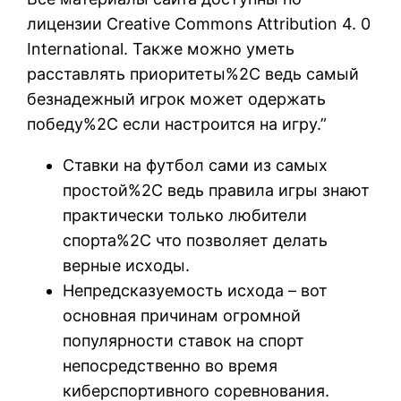
лицензии Creative Commons Attribution 4. 0
International. Также можно уметь
расставлять приоритеты%2C ведь самый
безнадежный игрок может одержать
победу%2C если настроится на игру.”
Ставки на футбол сами из самых
простой%2C ведь правила игры знают
практически только любители
спорта%2C что позволяет делать
верные исходы.
Непредсказуемость исхода – вот
основная причинам огромной
популярности ставок на спорт
непосредственно во время
киберспортивного соревнования.