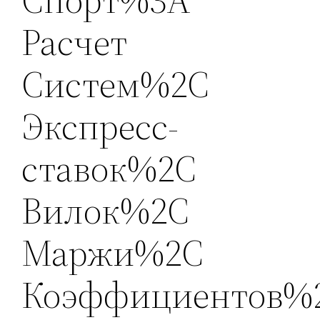
Расчет
Систем%2C
Экспресс-
ставок%2C
Вилок%2C
Маржи%2C
Коэффициентов%