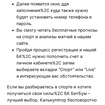
Далее появится окно ддя
заполнения%2C куда также нужно
будет установить номер телефона и
пароль.
Вы смогу читать бесплатные прогнозы
на спорт и анализы матчей в нашем
сайте.
Пройдя процесс регистрации и нашей
БК%2C нужно пополнить счет а
личном кабинете%2C затем
выбираете вкладки “Спорт” или “Live”
а интересующее вас обстоятельство.
Если вы разбираетесь в спорте и хотите
получиться свои силы%2C БК БетБум –
лучший выбор. Калькулятор бесповоротно