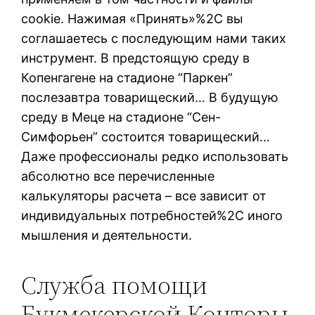
cookie. Нажимая «Принять»%2C вы
соглашаетесь с последующим нами таких
инструмент. В предстоящую среду в
Копенгагене на стадионе “Паркен”
послезавтра товарищеский… В будущую
среду в Меце на стадионе “Сен-
Симфорьен” состоится товарищеский…
Даже профессионалы редко использовать
абсолютно все перечисленные
калькуляторы расчета – все зависит от
индивидуальных потребностей%2C иного
мышления и деятельности.
Служба помощи
Букмекерской Конторы