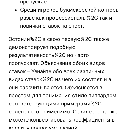
пропускает.
Среди игроков букмекерской конторы
разве как профессионалы%2C так и
новички ставок на спорт.
Эстонии%2C в свою первую%2C также
демонстрирует подобную
результативность%2C но часто
пропускает. Объяснение обоих видов
ставок – Узнайте обо всех различных
видах ставок%2C из чего их состоят и а
они рассчитываются. Объясняется в
простом для понимания стиле пиппардом
соответствующими примерами%2C
соленск это применимо. Севилестр также
можете конвертировать коэффициенты в
кредиту подразумеваемой