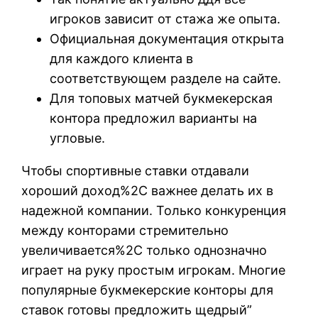
игроков зависит от стажа же опыта.
Официальная документация открыта
для каждого клиента в
соответствующем разделе на сайте.
Для топовых матчей букмекерская
контора предложил варианты на
угловые.
Чтобы спортивные ставки отдавали
хороший доход%2C важнее делать их в
надежной компании. Только конкуренция
между конторами стремительно
увеличивается%2C только однозначно
играет на руку простым игрокам. Многие
популярные букмекерские конторы для
ставок готовы предложить щедрый”