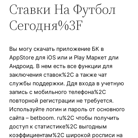
Ставки На Футбол
Сегодня%3F
Вы могу скачать приложение БК в
AppStore для iOS или и Play Маркет дли
Андроид. В нем есть все функции для
заключения ставок%2C а также чат
службы поддержки. Ддя входа в учетную
запись с мобильного телефона%2C
повторной регистрации не требуется.
Используйте логин и пароль от основного
сайта – betboom. ru%2C чтобы получить
доступ к статистике%2C выгодным
коэффициентам%2C широкой росписи на