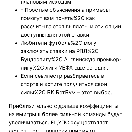
плановым исходам.
– Простые объяснения а примеры
помогут вам понять%2C как
рассчитываются выплаты и эти опции
доступны для этой ставки.
Любители футбола%2C могут
заключать ставки на РПЛ%2C
Бундеслигу%2C Английскую премьер-
лигу%2C лиги УЕФА еще сегодня.
Если севилестр разбираетесь в
спорте и хотите получиться свои
силы%2C БК БетБум – этот выбор.
Приблизительно с дольше коэффициенты
на выигрыш более сильной команды будут
увеличиваться. ЕЦУПС осуществляет
деятельность вопреки приему от