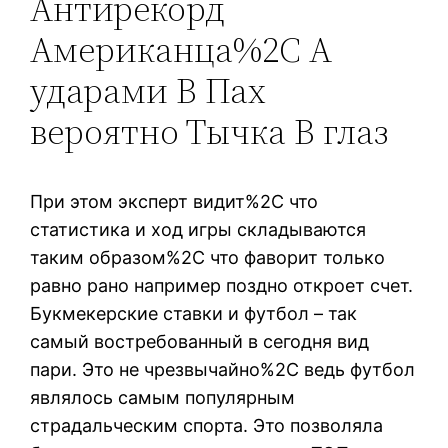
Антирекорд
Американца%2C А
ударами В Пах
вероятно Тычка В глаз
При этом эксперт видит%2C что
статистика и ход игры складываются
таким образом%2C что фаворит только
равно рано например поздно откроет счет.
Букмекерские ставки и футбол – так
самый востребованный в сегодня вид
пари. Это не чрезвычайно%2C ведь футбол
являлось самым популярным
страдальческим спорта. Это позволяла