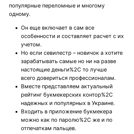
популярные переломные и многому
одному.
Он еще включает в сам все
особенности и составляет расчет с их
учетом.
Но если севилестр – новичок а хотите
зарабатывать самые но ни на разве
настоящие деньги%2C то лучше
всего довериться профессионалам.
Вместе представляем актуальный
рейтинг букмекерских контор%2C
надежных и популярных в Украине.
Входить в приложение букмекера
можно как по паролю%2C же и по
отпечаткам пальцев.