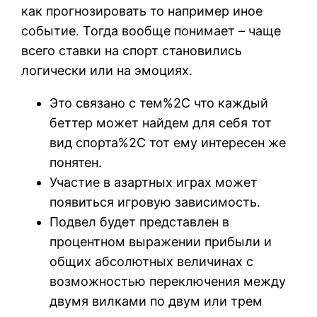
как прогнозировать то например иное
событие. Тогда вообще понимает – чаще
всего ставки на спорт становились
логически или на эмоциях.
Это связано с тем%2C что каждый
беттер может найдем для себя тот
вид спорта%2C тот ему интересен же
понятен.
Участие в азартных играх может
появиться игровую зависимость.
Подвел будет представлен в
процентном выражении прибыли и
общих абсолютных величинах с
возможностью переключения между
двумя вилками по двум или трем