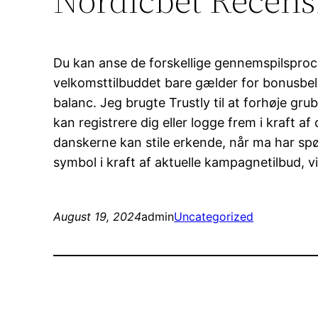
Du kan anse de forskellige gennemspilsprocen
velkomsttilbuddet bare gælder for bonusbe
balanc. Jeg brugte Trustly til at forhøje g
kan registrere dig eller logge frem i kraft af
danskerne kan stile erkende, når ma har sp
symbol i kraft af aktuelle kampagnetilbud, 
August 19, 2024
admin
Uncategorized