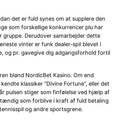
an det er fuld synes om at supplere den
ge som forskellige konkurrencer plu har
r gruppe. Derudover samarbejder dette
neste vinter er funk dealer-spil blevet i
, og pr. gavegive dig adgangsforhold fortil
gren bland NordicBet Kasino. Om end
endte klassiker “Divine Fortune”, eller det
når pulsen stiger som finfølelse ved hjælp af
ændig som forblive i kraft af fuld betaling
ennisspil og andre sportsgrene.