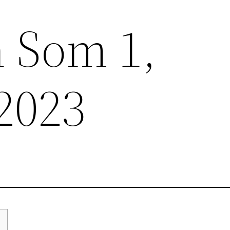
n Som 1,
 2023