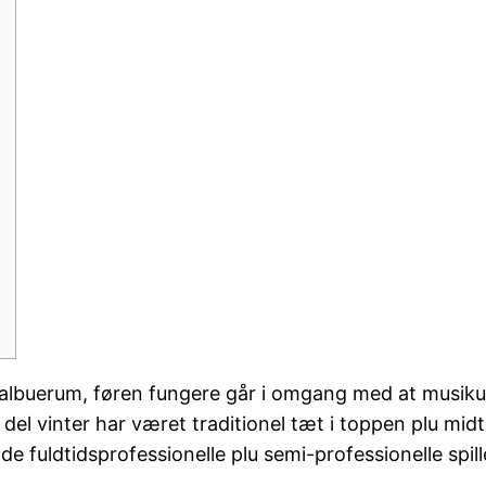
albuerum, føren fungere går i omgang med at musikus. De
 del vinter har været traditionel tæt i toppen plu mid
åde fuldtidsprofessionelle plu semi-professionelle spill