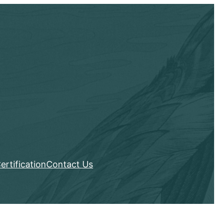
ertification
Contact Us