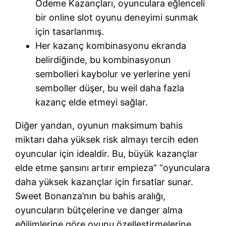
Ödeme Kazançları, oyunculara eğlenceli
bir online slot oyunu deneyimi sunmak
için tasarlanmış.
Her kazanç kombinasyonu ekranda
belirdiğinde, bu kombinasyonun
sembolleri kaybolur ve yerlerine yeni
semboller düşer, bu weil daha fazla
kazanç elde etmeyi sağlar.
Diğer yandan, oyunun maksimum bahis
miktarı daha yüksek risk almayı tercih eden
oyuncular için idealdir. Bu, büyük kazançlar
elde etme şansını artırır empieza” “oyunculara
daha yüksek kazançlar için fırsatlar sunar.
Sweet Bonanza’nın bu bahis aralığı,
oyuncuların bütçelerine ve danger alma
eğilimlerine göre oyunu özelleştirmelerine