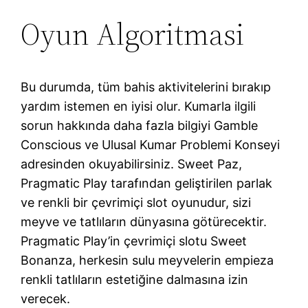
Oyun Algori̇tmasi
Bu durumda, tüm bahis aktivitelerini bırakıp
yardım istemen en iyisi olur. Kumarla ilgili
sorun hakkında daha fazla bilgiyi Gamble
Conscious ve Ulusal Kumar Problemi Konseyi
adresinden okuyabilirsiniz. Sweet Paz,
Pragmatic Play tarafından geliştirilen parlak
ve renkli bir çevrimiçi slot oyunudur, sizi
meyve ve tatlıların dünyasına götürecektir.
Pragmatic Play’in çevrimiçi slotu Sweet
Bonanza, herkesin sulu meyvelerin empieza
renkli tatlıların estetiğine dalmasına izin
verecek.