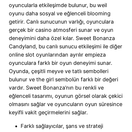
oyuncularla etkileşimde bulunur, bu weil
oyunu daha sosyal ve eğlenceli blooming
getirir. Canlı sunucunun varlığı, oyunculara
gerçek bir casino atmosferi sunar ve oyun
deneyimini daha özel kılar. Sweet Bonanza
Candyland, bu canlı sunucu etkileşimi ile diğer
online slot oyunlarından ayrılır empieza
oyunculara farklı bir oyun deneyimi sunar.
Oyunda, çeşitli meyve ve tatlı sembolleri
bulunur ve the girl sembolün farklı bir değeri
vardır. Sweet Bonanza’nın bu renkli ve
eğlenceli tasarımı, oyunun görsel olarak çekici
olmasını sağlar ve oyuncuların oyun süresince
keyifli vakit geçirmelerini sağlar.
Farklı sağlayıcılar, şans ve strateji