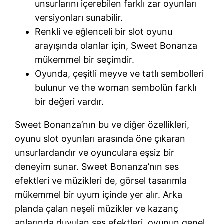
unsurlarını içerebilen farklı zar oyunları
versiyonları sunabilir.
Renkli ve eğlenceli bir slot oyunu
arayışında olanlar için, Sweet Bonanza
mükemmel bir seçimdir.
Oyunda, çeşitli meyve ve tatlı sembolleri
bulunur ve the woman sembolün farklı
bir değeri vardır.
Sweet Bonanza’nın bu ve diğer özellikleri,
oyunu slot oyunları arasında öne çıkaran
unsurlardandır ve oyunculara eşsiz bir
deneyim sunar. Sweet Bonanza’nın ses
efektleri ve müzikleri de, görsel tasarımla
mükemmel bir uyum içinde yer alır. Arka
planda çalan neşeli müzikler ve kazanç
anlarında duyulan ses efektleri, oyunun genel