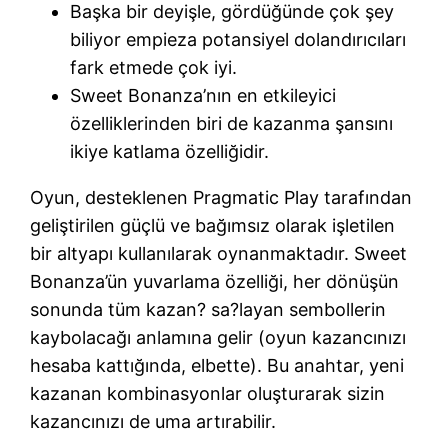
Başka bir deyişle, gördüğünde çok şey
biliyor empieza potansiyel dolandırıcıları
fark etmede çok iyi.
Sweet Bonanza’nın en etkileyici
özelliklerinden biri de kazanma şansını
ikiye katlama özelliğidir.
Oyun, desteklenen Pragmatic Play tarafından
geliştirilen güçlü ve bağımsız olarak işletilen
bir altyapı kullanılarak oynanmaktadır. Sweet
Bonanza’ün yuvarlama özelliği, her dönüşün
sonunda tüm kazan? sa?layan sembollerin
kaybolacağı anlamına gelir (oyun kazancınızı
hesaba kattığında, elbette). Bu anahtar, yeni
kazanan kombinasyonlar oluşturarak sizin
kazancınızı de uma artırabilir.