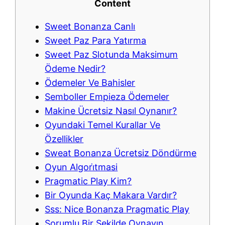
Content
Sweet Bonanza Canlı
Sweet Paz Para Yatırma
Sweet Paz Slotunda Maksimum
Ödeme Nedir?
Ödemeler Ve Bahisler
Semboller Empieza Ödemeler
Makine Ücretsiz Nasıl Oynanır?
Oyundaki Temel Kurallar Ve
Özellikler
Sweat Bonanza Ücretsiz Döndürme
Oyun Algori̇tmasi
Pragmatic Play Kim?
Bir Oyunda Kaç Makara Vardır?
Sss: Nice Bonanza Pragmatic Play
Sorumlu Bir Şekilde Oynayın