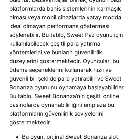
platformlarda bahis sistemlerinin karmaşık
olması veya mobil cihazlarda yatay modda
ideal olmayan performans göstermesi
söylenebilir. Bu tablo, Sweet Paz oyunu için
kullanılabilecek çeşitli para yatırma
yöntemlerini ve bunların güvenilirlik
düzeylerini göstermektedir. Oyuncular, bu
ödeme seçeneklerini kullanarak hızlı ve
güvenli bir şekilde para yatırabilir ve Sweet
Bonanza oyununu oynamaya başlayabilirler.
Bu tablo, Sweet Bonanza’nın çeşitli online
casinolarda oynanabilirliğini empieza bu
platformların güvenilirlik seviyelerini
göstermektedir.
Bu oyun, orijinal Sweet Bonanza slot