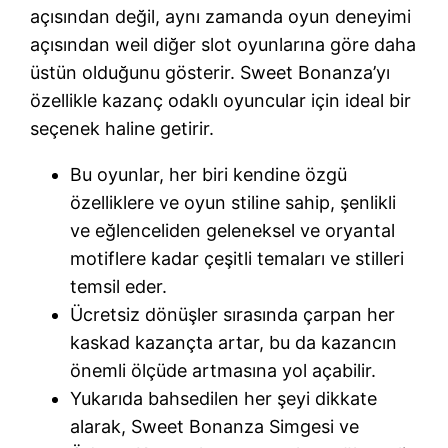
açısından değil, aynı zamanda oyun deneyimi
açısından weil diğer slot oyunlarına göre daha
üstün olduğunu gösterir. Sweet Bonanza’yı
özellikle kazanç odaklı oyuncular için ideal bir
seçenek haline getirir.
Bu oyunlar, her biri kendine özgü
özelliklere ve oyun stiline sahip, şenlikli
ve eğlenceliden geleneksel ve oryantal
motiflere kadar çeşitli temaları ve stilleri
temsil eder.
Ücretsiz dönüşler sırasında çarpan her
kaskad kazançta artar, bu da kazancın
önemli ölçüde artmasına yol açabilir.
Yukarıda bahsedilen her şeyi dikkate
alarak, Sweet Bonanza Simgesi ve