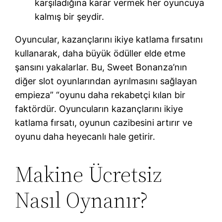
karşıladığına karar vermek her oyuncuya
kalmış bir şeydir.
Oyuncular, kazançlarını ikiye katlama fırsatını
kullanarak, daha büyük ödüller elde etme
şansını yakalarlar. Bu, Sweet Bonanza’nın
diğer slot oyunlarından ayrılmasını sağlayan
empieza” “oyunu daha rekabetçi kılan bir
faktördür. Oyuncuların kazançlarını ikiye
katlama fırsatı, oyunun cazibesini artırır ve
oyunu daha heyecanlı hale getirir.
Makine Ücretsiz
Nasıl Oynanır?