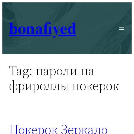
Skip
to
bonafiyed
content
Tag:
пароли на
фрироллы покерок
Покерок Зеркало