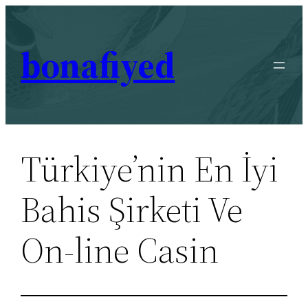
Skip
to
bonafiyed
content
Türkiye’nin En İyi
Bahis Şirketi Ve
On-line Casin