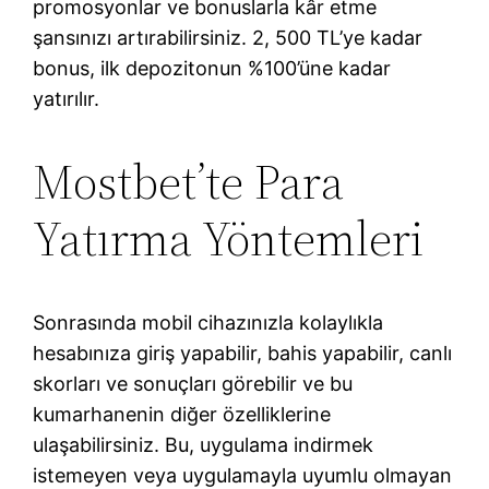
promosyonlar ve bonuslarla kâr etme
şansınızı artırabilirsiniz. 2, 500 TL’ye kadar
bonus, ilk depozitonun %100’üne kadar
yatırılır.
Mostbet’te Para
Yatırma Yöntemleri
Sonrasında mobil cihazınızla kolaylıkla
hesabınıza giriş yapabilir, bahis yapabilir, canlı
skorları ve sonuçları görebilir ve bu
kumarhanenin diğer özelliklerine
ulaşabilirsiniz. Bu, uygulama indirmek
istemeyen veya uygulamayla uyumlu olmayan