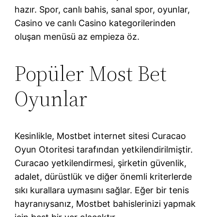
hazır. Spor, canlı bahis, sanal spor, oyunlar,
Casino ve canlı Casino kategorilerinden
oluşan menüsü az empieza öz.
Popüler Most Bet
Oyunlar
Kesinlikle, Mostbet internet sitesi Curacao
Oyun Otoritesi tarafından yetkilendirilmiştir.
Curacao yetkilendirmesi, şirketin güvenlik,
adalet, dürüstlük ve diğer önemli kriterlerde
sıkı kurallara uymasını sağlar. Eğer bir tenis
hayranıysanız, Mostbet bahislerinizi yapmak