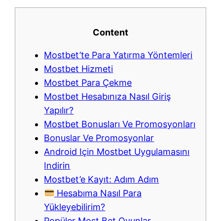
Content
Mostbet’te Para Yatırma Yöntemleri
Mostbet Hizmeti
Mostbet Para Çekme
Mostbet Hesabınıza Nasıl Giriş
Yapılır?
Mostbet Bonusları Ve Promosyonları
Bonuslar Ve Promosyonlar
Android Için Mostbet Uygulamasını
Indirin
Mostbet’e Kayıt: Adım Adım
Hesabıma Nasıl Para
Yükleyebilirim?
Popüler Most Bet Oyunlar