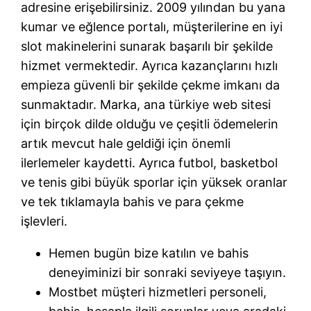
adresine erişebilirsiniz. 2009 yılından bu yana
kumar ve eğlence portalı, müşterilerine en iyi
slot makinelerini sunarak başarılı bir şekilde
hizmet vermektedir. Ayrıca kazançlarını hızlı
empieza güvenli bir şekilde çekme imkanı da
sunmaktadır. Marka, ana türkiye web sitesi
için birçok dilde olduğu ve çeşitli ödemelerin
artık mevcut hale geldiği için önemli
ilerlemeler kaydetti. Ayrıca futbol, basketbol
ve tenis gibi büyük sporlar için yüksek oranlar
ve tek tıklamayla bahis ve para çekme
işlevleri.
Hemen bugün bize katılın ve bahis
deneyiminizi bir sonraki seviyeye taşıyın.
Mostbet müşteri hizmetleri personeli,