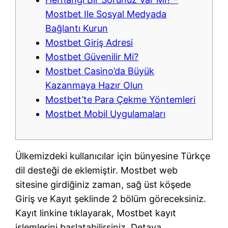
Mostbet Ile Sosyal Medyada
Bağlantı Kurun
Mostbet Giriş Adresi
Mostbet Güvenilir Mi?
Mostbet Casino’da Büyük
Kazanmaya Hazır Olun
Mostbet’te Para Çekme Yöntemleri
Mostbet Mobil Uygulamaları
Ülkemizdeki kullanıcılar için bünyesine Türkçe
dil desteği de eklemiştir. Mostbet web
sitesine girdiğiniz zaman, sağ üst köşede
Giriş ve Kayıt şeklinde 2 bölüm göreceksiniz.
Kayıt linkine tıklayarak, Mostbet kayıt
işlemlerini başlatabilirsiniz. Detaya