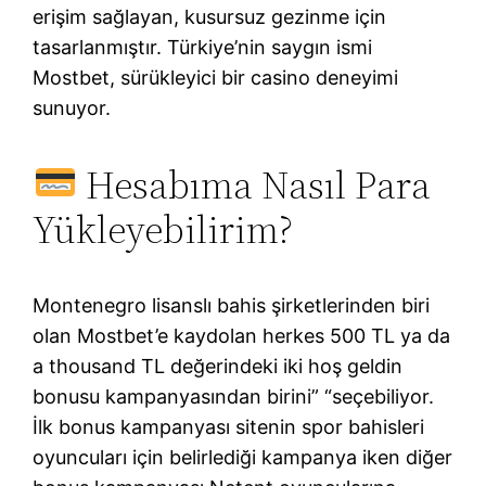
erişim sağlayan, kusursuz gezinme için
tasarlanmıştır. Türkiye’nin saygın ismi
Mostbet, sürükleyici bir casino deneyimi
sunuyor.
Hesabıma Nasıl Para
Yükleyebilirim?
Montenegro lisanslı bahis şirketlerinden biri
olan Mostbet’e kaydolan herkes 500 TL ya da
a thousand TL değerindeki iki hoş geldin
bonusu kampanyasından birini” “seçebiliyor.
İlk bonus kampanyası sitenin spor bahisleri
oyuncuları için belirlediği kampanya iken diğer