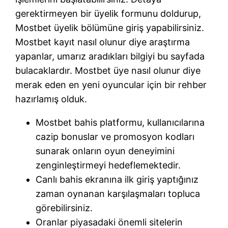
gerektirmeyen bir üyelik formunu doldurup,
Mostbet üyelik bölümüne giriş yapabilirsiniz.
Mostbet kayıt nasıl olunur diye araştırma
yapanlar, umarız aradıkları bilgiyi bu sayfada
bulacaklardır. Mostbet üye nasıl olunur diye
merak eden en yeni oyuncular için bir rehber
hazırlamış olduk.
Mostbet bahis platformu, kullanıcılarına
cazip bonuslar ve promosyon kodları
sunarak onların oyun deneyimini
zenginleştirmeyi hedeflemektedir.
Canlı bahis ekranına ilk giriş yaptığınız
zaman oynanan karşılaşmaları topluca
görebilirsiniz.
Oranlar piyasadaki önemli sitelerin