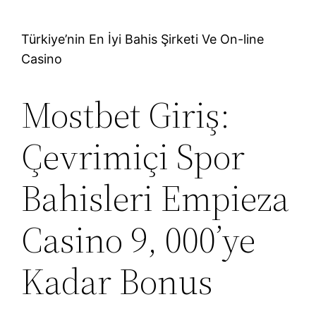
Türkiye’nin En İyi Bahis Şirketi Ve On-line
Casino
Mostbet Giriş:
Çevrimiçi Spor
Bahisleri Empieza
Casino 9, 000’ye
Kadar Bonus