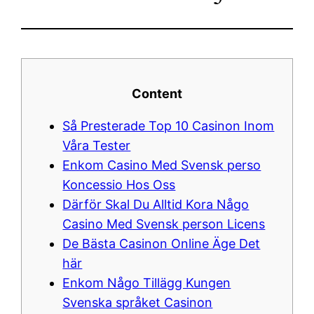
Content
Så Presterade Top 10 Casinon Inom
Våra Tester
Enkom Casino Med Svensk perso
Koncessio Hos Oss
Därför Skal Du Alltid Kora Någo
Casino Med Svensk person Licens
De Bästa Casinon Online Äge Det
här
Enkom Någo Tillägg Kungen
Svenska språket Casinon