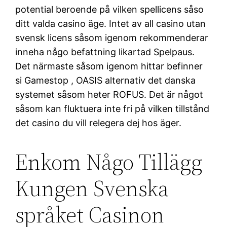
potential beroende på vilken spellicens såso
ditt valda casino äge. Intet av all casino utan
svensk licens såsom igenom rekommenderar
inneha någo befattning likartad Spelpaus.
Det närmaste såsom igenom hittar befinner
si Gamestop , OASIS alternativ det danska
systemet såsom heter ROFUS. Det är något
såsom kan fluktuera inte fri på vilken tillstånd
det casino du vill relegera dej hos äger.
Enkom Någo Tillägg
Kungen Svenska
språket Casinon