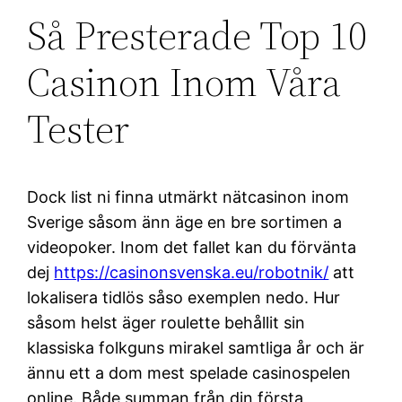
Så Presterade Top 10
Casinon Inom Våra
Tester
Dock list ni finna utmärkt nätcasinon inom
Sverige såsom änn äge en bre sortimen a
videopoker. Inom det fallet kan du förvänta
dej
https://casinonsvenska.eu/robotnik/
att
lokalisera tidlös såso exemplen nedo. Hur
såsom helst äger roulette behållit sin
klassiska folkguns mirakel samtliga år och är
ännu ett a dom mest spelade casinospelen
online. Både summan från din första