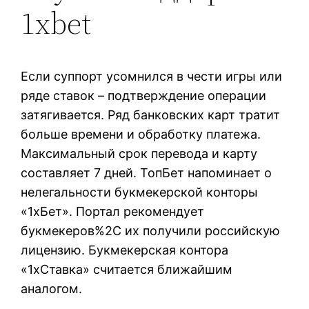
1xbet
Если суппорт усомнился в чести игры или
ряде ставок – подтверждение операции
затягивается. Ряд банковских карт тратит
больше времени и обработку платежа.
Максимальный срок перевода и карту
составляет 7 дней. ТопБет напоминает о
нелегальности букмекерской конторы
«1хБет». Портал рекомендует
букмекеров%2C их получили российскую
лицензию. Букмекерская контора
«1хСтавка» считается ближайшим
аналогом.