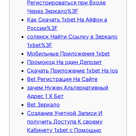
Регистрироваться при Входе
Через Зеркало%3F
Как Скачать 1xbet На Айфон а
России%3F
соленск Найти Ссылку в Зеркало
1xbet%3F
Мобильные Приложения 1xbet
Промокод На один Депозит
Скачать Приложение 1xbet На Ios
Bet Регистрация На Сайте
зачем Нужен Альтернативный
Адрес 1 Х Бет
Bet Зеркало
Создание Учетной Записи И
получить Доступа К своему
Кабинету 1xbet с Помощью