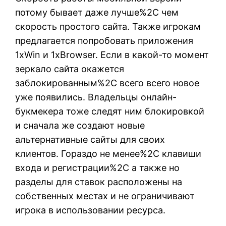
потому бывает даже лучше%2C чем
скорость простого сайта. Также игрокам
предлагается попробовать приложения
1xWin и 1xBrowser. Если в какой-то момент
зеркало сайта окажется
заблокированным%2C всего всего новое
уже появились. Владельцы онлайн-
букмекера тоже следят ним блокировкой
и сначала же создают новые
альтернативные сайты для своих
клиентов. Гораздо не менее%2C клавиши
входа и регистрации%2C а также но
разделы для ставок расположены на
собственных местах и не ограничивают
игрока в использовании ресурса.