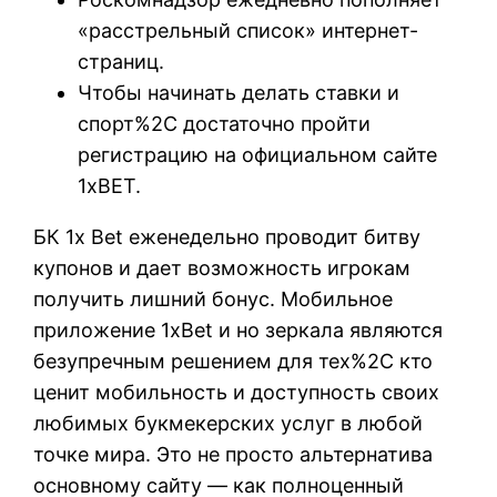
«расстрельный список» интернет-
страниц.
Чтобы начинать делать ставки и
спорт%2C достаточно пройти
регистрацию на официальном сайте
1xBET.
БК 1x Bet еженедельно проводит битву
купонов и дает возможность игрокам
получить лишний бонус. Мобильное
приложение 1xBet и но зеркала являются
безупречным решением для тех%2C кто
ценит мобильность и доступность своих
любимых букмекерских услуг в любой
точке мира. Это не просто альтернатива
основному сайту — как полноценный