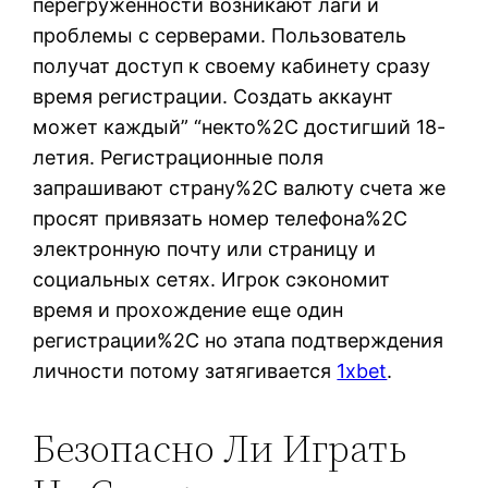
перегруженности возникают лаги и
проблемы с серверами. Пользователь
получат доступ к своему кабинету сразу
время регистрации. Создать аккаунт
может каждый” “некто%2C достигший 18-
летия. Регистрационные поля
запрашивают страну%2C валюту счета же
просят привязать номер телефона%2C
электронную почту или страницу и
социальных сетях. Игрок сэкономит
время и прохождение еще один
регистрации%2C но этапа подтверждения
личности потому затягивается
1xbet
.
Безопасно Ли Играть