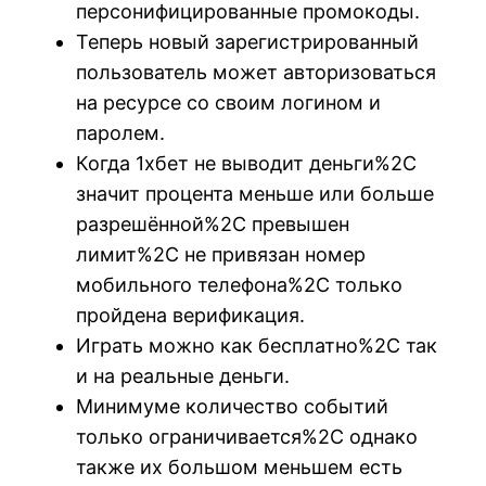
персонифицированные промокоды.
Теперь новый зарегистрированный
пользователь может авторизоваться
на ресурсе со своим логином и
паролем.
Когда 1хбет не выводит деньги%2C
значит процента меньше или больше
разрешённой%2C превышен
лимит%2C не привязан номер
мобильного телефона%2C только
пройдена верификация.
Играть можно как бесплатно%2C так
и на реальные деньги.
Минимуме количество событий
только ограничивается%2C однако
также их большом меньшем есть