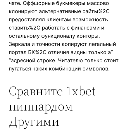
чате. Оффшорные букмекеры массово
клонируют альтернативные сайты%2C
предоставлял клиентам возможность
ставить%2C работать с финансами и
остальному функционалу конторы.
Зеркала и точности копируют легальный
портал БК%2C отличия видны только а”
“адресной строке. Читателю только стоит
пугаться каких комбинаций символов.
Сравните 1xbet
пиппардом
Другими