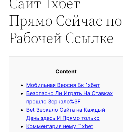
Сайт 1хбет
Прямо Сейчас по
Рабочей Ссылке
Content
Мобильная Версия Бк 1хбет
Безопасно Ли Играть На Ставках
прошло Зеркало%3F
Bet Зеркало Сайта на Каждый
День здесь И Прямо только
Комментария нему “1xbet