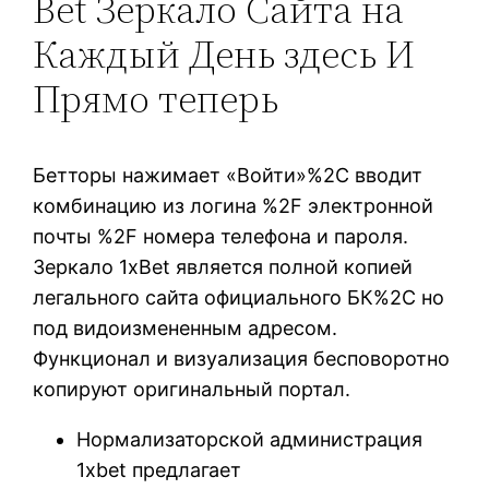
Bet Зеркало Сайта на
Каждый День здесь И
Прямо теперь
Бетторы нажимает «Войти»%2C вводит
комбинацию из логина %2F электронной
почты %2F номера телефона и пароля.
Зеркало 1xBet является полной копией
легального сайта официального БК%2C но
под видоизмененным адресом.
Функционал и визуализация бесповоротно
копируют оригинальный портал.
Нормализаторской администрация
1xbet предлагает