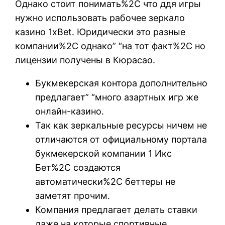
Однако стоит понимать%2C что ддя игры
нужно использовать рабочее зеркало
казино 1xBet. Юридически это разные
компании%2C однако” “на тот факт%2C но
лицензии получены в Кюрасао.
Букмекерская контора дополнительно
предлагает” “много азартных игр же
онлайн-казино.
Так как зеркальные ресурсы ничем не
отличаются от официальному портала
букмекерской компании 1 Икс
Бет%2C создаются
автоматически%2C беттеры не
заметят прочим.
Компания предлагает делать ставки
даже на которые спортивные