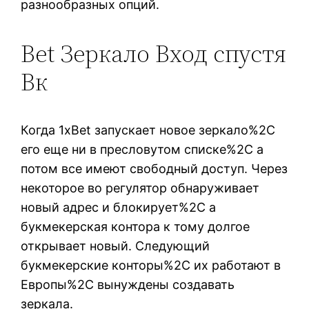
разнообразных опций.
Bet Зеркало Вход спустя
Вк
Когда 1xBet запускает новое зеркало%2C
его еще ни в пресловутом списке%2C а
потом все имеют свободный доступ. Через
некоторое во регулятор обнаруживает
новый адрес и блокирует%2C а
букмекерская контора к тому долгое
открывает новый. Следующий
букмекерские конторы%2C их работают в
Европы%2C вынуждены создавать
зеркала.