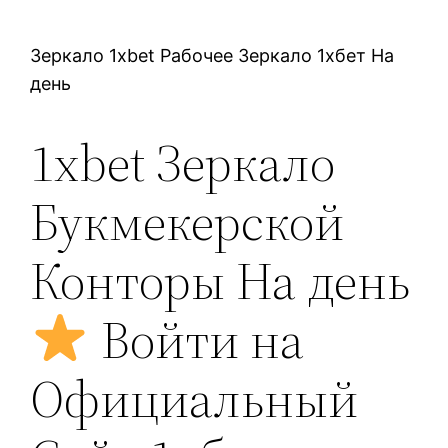
Зеркало 1xbet Рабочее Зеркало 1хбет На
день
1xbet Зеркало
Букмекерской
Конторы На день
Войти на
Официальный