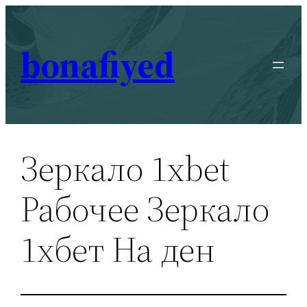
Skip
to
bonafiyed
content
Зеркало 1xbet
Рабочее Зеркало
1хбет На ден