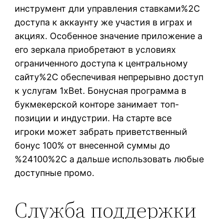
инструмент дли управления ставками%2C
доступа к аккаунту же участия в играх и
акциях. Особенное значение приложение а
его зеркала приобретают в условиях
ограниченного доступа к центральному
сайту%2C обеспечивая непрерывно доступ
к услугам 1xBet. Бонусная программа в
букмекерской конторе занимает топ-
позиции и индустрии. На старте все
игроки может забрать приветственный
бонус 100% от внесенной суммы до
%24100%2C а дальше использовать любые
доступные промо.
Служба поддержки