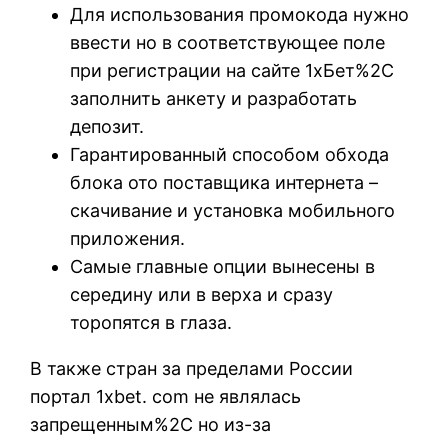
Для использования промокода нужно
ввести но в соответствующее поле
при регистрации на сайте 1хБет%2C
заполнить анкету и разработать
депозит.
Гарантированный способом обхода
блока ото поставщика интернета –
скачивание и установка мобильного
приложения.
Самые главные опции вынесены в
середину или в верха и сразу
торопятся в глаза.
В также стран за пределами России
портал 1xbet. com не являлась
запрещенным%2C но из-за