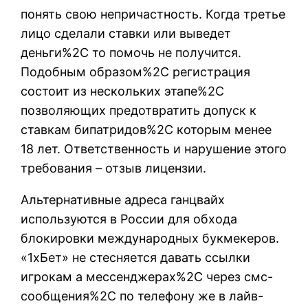
понять свою непричастность. Когда третье
лицо сделали ставки или выведет
деньги%2C то помочь не получится.
Подобным образом%2C регистрация
состоит из нескольких этапе%2C
позволяющих предотвратить допуск к
ставкам бипатридов%2C которым менее
18 лет. Ответственность и нарушение этого
требования – отзыв лицензии.
Альтернативные адреса ганцвайх
используются в России для обхода
блокировки международных букмекеров.
«1хБет» не стесняется давать ссылки
игрокам а мессенджерах%2C через смс-
сообщения%2C по телефону же в лайв-