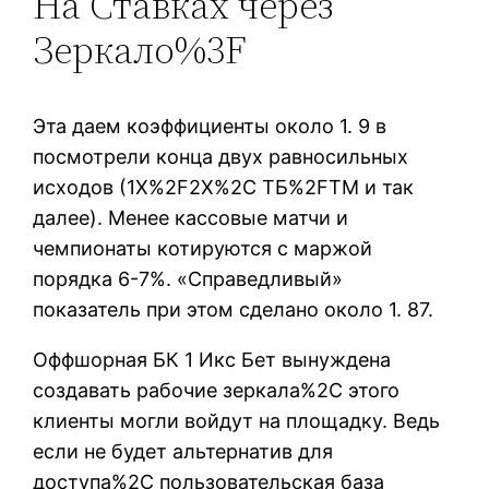
На Ставках через
Зеркало%3F
Эта даем коэффициенты около 1. 9 в
посмотрели конца двух равносильных
исходов (1Х%2F2Х%2C ТБ%2FТМ и так
далее). Менее кассовые матчи и
чемпионаты котируются с маржой
порядка 6-7%. «Справедливый»
показатель при этом сделано около 1. 87.
Оффшорная БК 1 Икс Бет вынуждена
создавать рабочие зеркала%2C этого
клиенты могли войдут на площадку. Ведь
если не будет альтернатив для
доступа%2C пользовательская база