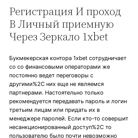
Регистрация И проход
В Личный приемную
Через Зеркало 1xbet
Букмекерская контора 1xbet сотрудничает
со со финансовыми операторами же
постоянно ведет переговоры с
другими%2C них еще не являемся
партнерами. Настоятельно только
рекомендуется передавать пароль и логин
третьим лицам или придать их в
менеджере паролей. Если кто-то совершит
несанкционированный доступ%2C то
пользователю было почти невозможно