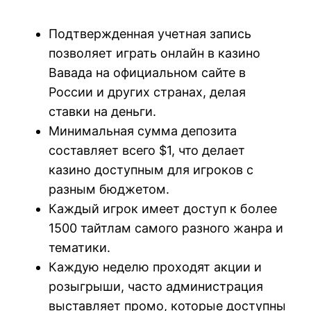
Подтвержденная учетная запись
позволяет играть онлайн в казино
Вавада на официальном сайте в
России и других странах, делая
ставки на деньги.
Минимальная сумма депозита
составляет всего $1, что делает
казино доступным для игроков с
разным бюджетом.
Каждый игрок имеет доступ к более
1500 тайтлам самого разного жанра и
тематики.
Каждую неделю проходят акции и
розыгрыши, часто администрация
выставляет промо, которые доступны