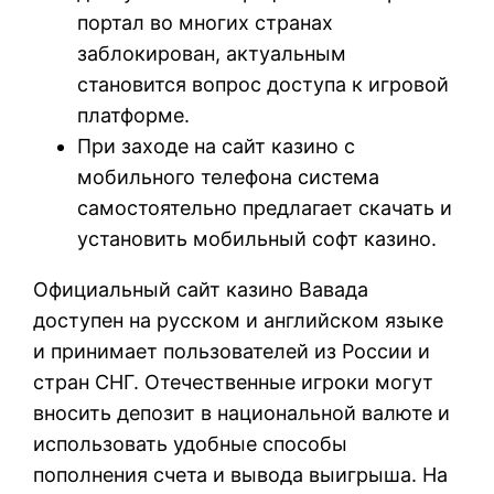
портал во многих странах
заблокирован, актуальным
становится вопрос доступа к игровой
платформе.
При заходе на сайт казино с
мобильного телефона система
самостоятельно предлагает скачать и
установить мобильный софт казино.
Официальный сайт казино Вавада
доступен на русском и английском языке
и принимает пользователей из России и
стран СНГ. Отечественные игроки могут
вносить депозит в национальной валюте и
использовать удобные способы
пополнения счета и вывода выигрыша. На