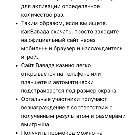
для активации определенное
количество раз.
Таким образом, если вы ищете,
какВавада скачать, просто заходите
на официальный сайт через
мобильный браузер и наслаждайтесь
игрой.
Сайт Вавада казино легко
открывается на телефоне или
планшете и автоматически
подстраивается под размер экрана.
Остальные участники получают
вознаграждение в соответствии с
полученным результатом и размерами
выигрыша.
Получить промокод можно на