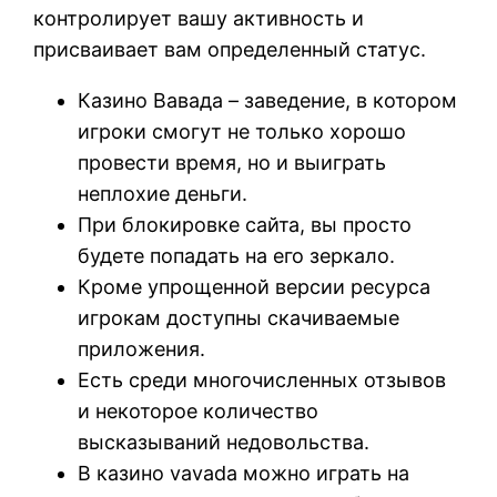
контролирует вашу активность и
присваивает вам определенный статус.
Казино Вавада – заведение, в котором
игроки смогут не только хорошо
провести время, но и выиграть
неплохие деньги.
При блокировке сайта, вы просто
будете попадать на его зеркало.
Кроме упрощенной версии ресурса
игрокам доступны скачиваемые
приложения.
Есть среди многочисленных отзывов
и некоторое количество
высказываний недовольства.
В казино vavada можно играть на