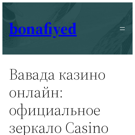
Skip
to
bonafiyed
content
Вавада казино
онлайн:
официальное
зеркало Casino