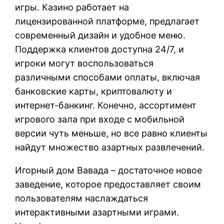
игры. Казино работает на
лицензированной платформе, предлагает
современный дизайн и удобное меню.
Поддержка клиентов доступна 24/7, и
игроки могут воспользоваться
различными способами оплаты, включая
банковские карты, криптовалюту и
интернет-банкинг. Конечно, ассортимент
игрового зала при входе с мобильной
версии чуть меньше, но все равно клиенты
найдут множество азартных развлечений.
Игорный дом Вавада – достаточное новое
заведение, которое предоставляет своим
пользователям наслаждаться
интерактивными азартными играми.