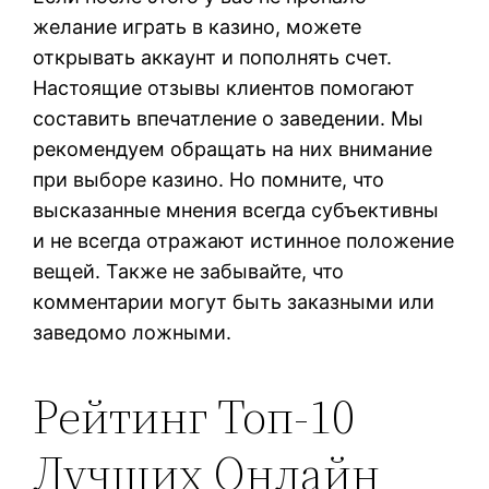
желание играть в казино, можете
открывать аккаунт и пополнять счет.
Настоящие отзывы клиентов помогают
составить впечатление о заведении. Мы
рекомендуем обращать на них внимание
при выборе казино. Но помните, что
высказанные мнения всегда субъективны
и не всегда отражают истинное положение
вещей. Также не забывайте, что
комментарии могут быть заказными или
заведомо ложными.
Рейтинг Топ-10
Лучших Онлайн