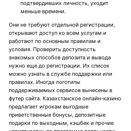
подтвердивших личность, уходит
меньше времени.
Они не требуют отдельной регистрации,
открывают доступ ко всем услугам и
работают по основным правилам и
условия. Проверить доступность
знакомых способов депозита и вывода
нужно еще до регистрации. Их список
можно узнать в службе поддержки или
правилах. Иногда логотипы
поддерживаемых сервисов вынесены в
футер сайта. Казахстанское онлайн-казино
предлагает игрокам выгодные
приветственные бонусы, депозитные
подарки по выходным, кэшбек и прочие