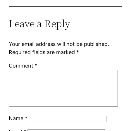
Leave a Reply
Your email address will not be published.
Required fields are marked
*
Comment
*
Name
*