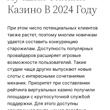
Казино В 2024 Году
При этом число потенциальных клиентов
также растет, поэтому многим новичкам
удается составить конкуренцию
старожилам. Доступность популярных
провайдеров расширяет игровые
возможности пользователей. Такие
студии чаще других выпускают новые
слоты с интересными сочетаниями
механик. Приоритет при составлении
рейтинга виртуальных казино получили
площадки с круглосуточной службой
поддержки. Для этого доступны