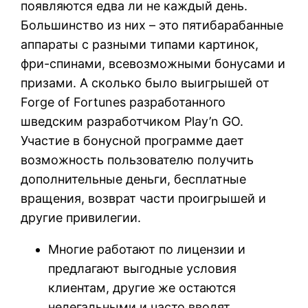
появляются едва ли не каждый день.
Большинство из них – это пятибарабанные
аппараты с разными типами картинок,
фри-спинами, всевозможными бонусами и
призами. А сколько было выигрышей от
Forge of Fortunes разработанного
шведским разработчиком Play’n GO.
Участие в бонусной программе дает
возможность пользователю получить
дополнительные деньги, бесплатные
вращения, возврат части проигрышей и
другие привилегии.
Многие работают по лицензии и
предлагают выгодные условия
клиентам, другие же остаются
нелегальными и часто вводят