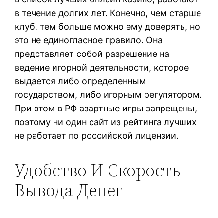
в течение долгих лет. Конечно, чем старше
клуб, тем больше можно ему доверять, но
это не единогласное правило. Она
представляет собой разрешение на
ведение игорной деятельности, которое
выдается либо определенным
государством, либо игорным регулятором.
При этом в РФ азартные игры запрещены,
поэтому ни один сайт из рейтинга лучших
не работает по российской лицензии.
Удобство И Скорость
Вывода Денег