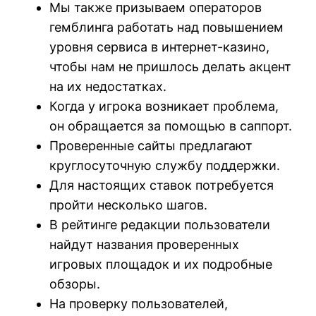
Мы также призываем операторов
гемблинга работать над повышением
уровня сервиса в интернет-казино,
чтобы нам не пришлось делать акцент
на их недостатках.
Когда у игрока возникает проблема,
он обращается за помощью в саппорт.
Проверенные сайты предлагают
круглосуточную службу поддержки.
Для настоящих ставок потребуется
пройти несколько шагов.
В рейтинге редакции пользователи
найдут названия проверенных
игровых площадок и их подробные
обзоры.
На проверку пользователей,