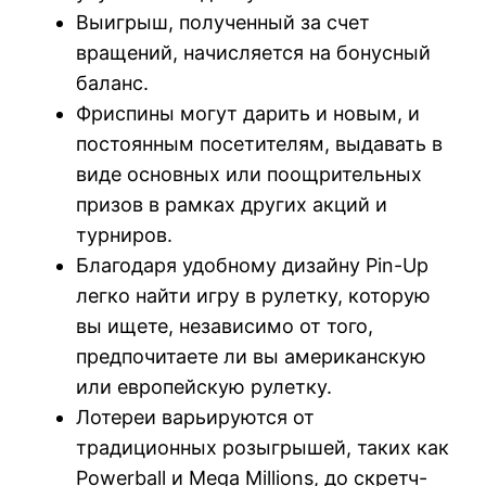
Выигрыш, полученный за счет
вращений, начисляется на бонусный
баланс.
Фриспины могут дарить и новым, и
постоянным посетителям, выдавать в
виде основных или поощрительных
призов в рамках других акций и
турниров.
Благодаря удобному дизайну Pin-Up
легко найти игру в рулетку, которую
вы ищете, независимо от того,
предпочитаете ли вы американскую
или европейскую рулетку.
Лотереи варьируются от
традиционных розыгрышей, таких как
Powerball и Mega Millions, до скретч-