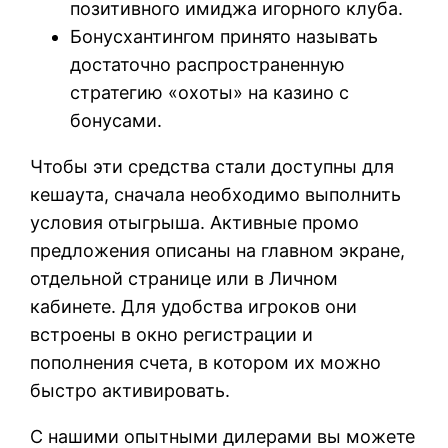
позитивного имиджа игорного клуба.
Бонусхантингом принято называть
достаточно распространенную
стратегию «охоты» на казино с
бонусами.
Чтобы эти средства стали доступны для
кешаута, сначала необходимо выполнить
условия отыгрыша. Активные промо
предложения описаны на главном экране,
отдельной странице или в Личном
кабинете. Для удобства игроков они
встроены в окно регистрации и
пополнения счета, в котором их можно
быстро активировать.
С нашими опытными дилерами вы можете