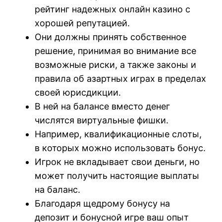
рейтинг надежных онлайн казино с
хорошей репутацией.
Они должны принять собственное
решение, принимая во внимание все
возможные риски, а также законы и
правила об азартных играх в пределах
своей юрисдикции.
В ней на балансе вместо денег
числятся виртуальные фишки.
Например, квалификационные слоты,
в которых можно использовать бонус.
Игрок не вкладывает свои деньги, но
может получить настоящие выплаты
на баланс.
Благодаря щедрому бонусу на
депозит и бонусной игре ваш опыт