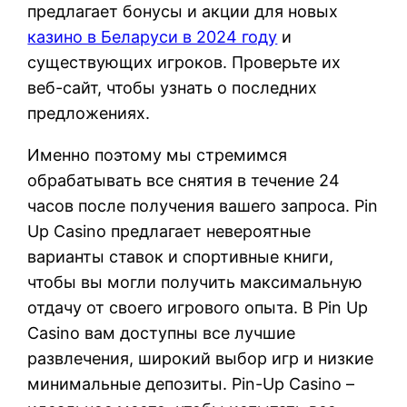
предлагает бонусы и акции для новых
казино в Беларуси в 2024 году
и
существующих игроков. Проверьте их
веб-сайт, чтобы узнать о последних
предложениях.
Именно поэтому мы стремимся
обрабатывать все снятия в течение 24
часов после получения вашего запроса. Pin
Up Casino предлагает невероятные
варианты ставок и спортивные книги,
чтобы вы могли получить максимальную
отдачу от своего игрового опыта. В Pin Up
Casino вам доступны все лучшие
развлечения, широкий выбор игр и низкие
минимальные депозиты. Pin-Up Casino –