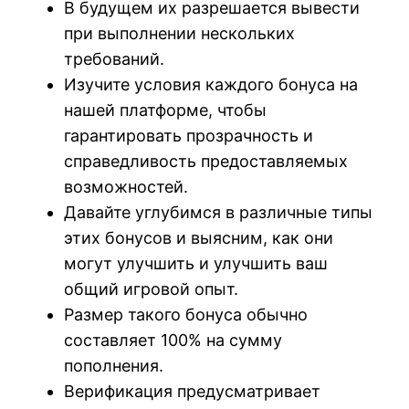
В будущем их разрешается вывести
при выполнении нескольких
требований.
Изучите условия каждого бонуса на
нашей платформе, чтобы
гарантировать прозрачность и
справедливость предоставляемых
возможностей.
Давайте углубимся в различные типы
этих бонусов и выясним, как они
могут улучшить и улучшить ваш
общий игровой опыт.
Размер такого бонуса обычно
составляет 100% на сумму
пополнения.
Верификация предусматривает