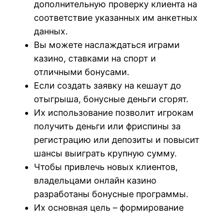
дополнительную проверку клиента на
соответствие указанных им анкетных
данных.
Вы можете наслаждаться играми
казино, ставками на спорт и
отличными бонусами.
Если создать заявку на кешаут до
отыгрыша, бонусные деньги сгорят.
Их использование позволит игрокам
получить деньги или фриспины за
регистрацию или депозиты и повысит
шансы выиграть крупную сумму.
Чтобы привлечь новых клиентов,
владельцами онлайн казино
разработаны бонусные программы.
Их основная цель – формирование