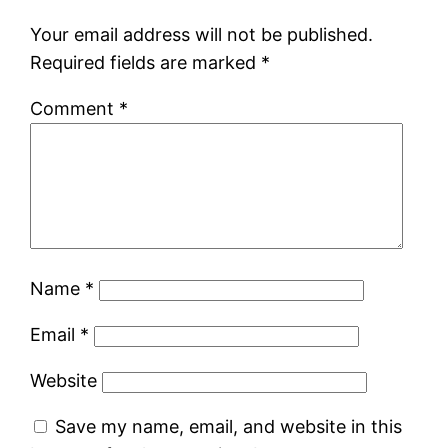
Your email address will not be published.
Required fields are marked
*
Comment
*
Name
*
Email
*
Website
Save my name, email, and website in this