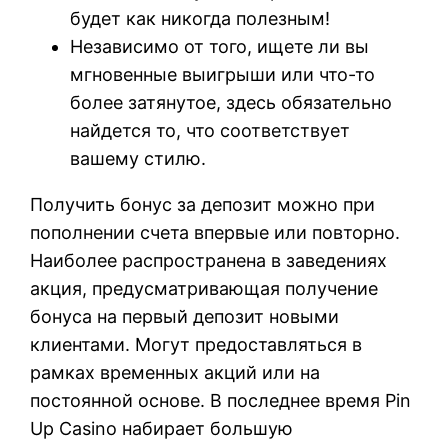
будет как никогда полезным!
Независимо от того, ищете ли вы
мгновенные выигрыши или что-то
более затянутое, здесь обязательно
найдется то, что соответствует
вашему стилю.
Получить бонус за депозит можно при
пополнении счета впервые или повторно.
Наиболее распространена в заведениях
акция, предусматривающая получение
бонуса на первый депозит новыми
клиентами. Могут предоставляться в
рамках временных акций или на
постоянной основе. В последнее время Pin
Up Casino набирает большую