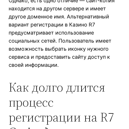
Однако, есть одно отличие — сайт-копия
находится на другом сервере и имеет
другое доменное имя. Альтернативный
вариант регистрации в Казино R7
предусматривает использование
социальных сетей. Пользователь имеет
возможность выбрать иконку нужного
сервиса и предоставить сайту доступ к
своей информации.
Как долго длится
процесс
регистрации на R7