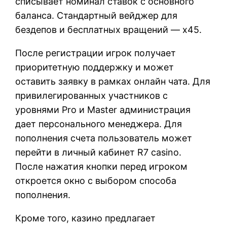
списывает номинал ставок с основного
баланса. Стандартный вейджер для
бездепов и бесплатных вращений — х45.
После регистрации игрок получает
приоритетную поддержку и может
оставить заявку в рамках онлайн чата. Для
привилегированных участников с
уровнями Pro и Master администрация
дает персонального менеджера. Для
пополнения счета пользователь может
перейти в личный кабинет R7 casino.
После нажатия кнопки перед игроком
откроется окно с выбором способа
пополнения.
Кроме того, казино предлагает