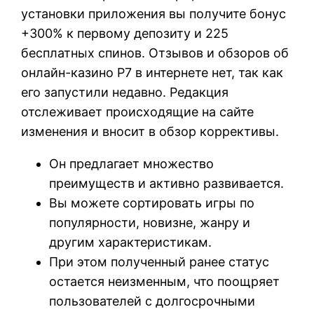
установки приложения вы получите бонус
+300% к первому депозиту и 225
бесплатных спинов. Отзывов и обзоров об
онлайн-казино Р7 в интернете нет, так как
его запустили недавно. Редакция
отслеживает происходящие на сайте
изменения и вносит в обзор коррективы.
Он предлагает множество
преимуществ и активно развивается.
Вы можете сортировать игры по
популярности, новизне, жанру и
другим характеристикам.
При этом полученный ранее статус
остается неизменным, что поощряет
пользователей с долгосрочными