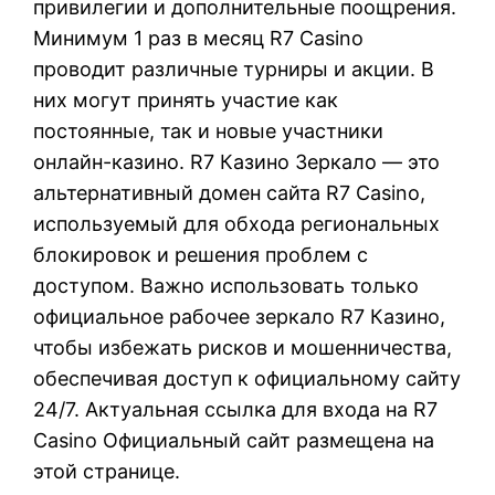
привилегии и дополнительные поощрения.
Минимум 1 раз в месяц R7 Casino
проводит различные турниры и акции. В
них могут принять участие как
постоянные, так и новые участники
онлайн-казино. R7 Казино Зеркало — это
альтернативный домен сайта R7 Casino,
используемый для обхода региональных
блокировок и решения проблем с
доступом. Важно использовать только
официальное рабочее зеркало R7 Казино,
чтобы избежать рисков и мошенничества,
обеспечивая доступ к официальному сайту
24/7. Актуальная ссылка для входа на R7
Casino Официальный сайт размещена на
этой странице.