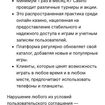
Минимум 1 раз в месяц R7 Casino
проводит различные турниры и акции.
Это распространенная практика среди
онлайн казино, нацеленная на
предоставление стабильного и
надежного доступа к играм и учетным
записям пользователей.
Платформа регулярно обновляет свой
каталог, добавляя новые и популярные
игры.
Клиенты, которые ценят возможность
играть в любое время и в любом
месте, предпочитают использовать
телефоны и планшеты.
Нарушение любого из условий
пользовательского соглашения —