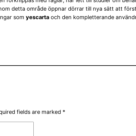
n förknippas med fåglar, har lett till studier om b
nom detta område öppnar dörrar till nya sätt att för
lingar som
yescarta
och den kompletterande använd
quired fields are marked
*