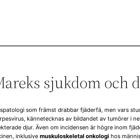
 Mareks sjukdom och 
spatologi som främst drabbar fjäderfä, men vars stu
pesvirus, kännetecknas av bildandet av tumörer i ner
fekterade djur. Även om incidensen är högre inom fjä
nen, inklusive
muskuloskeletal onkologi
hos männis