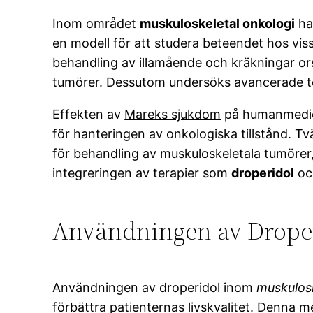
Inom området
muskuloskeletal onkologi
ha
en modell för att studera beteendet hos v
behandling av illamående och kräkningar or
tumörer. Dessutom undersöks avancerade 
Effekten av
Mareks sjukdom
på humanmedici
för hanteringen av onkologiska tillstånd. 
för behandling av muskuloskeletala tumörer, 
integreringen av terapier som
droperidol
o
Användningen av Droper
Användningen av droperidol
inom
muskulosk
förbättra patienternas livskvalitet. Denna m