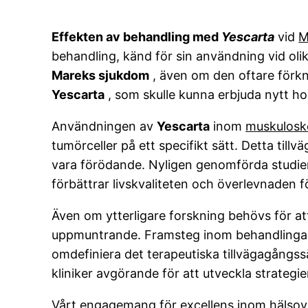
Effekten av behandling med
Yescarta
vid
M
behandling, känd för sin användning vid oli
Mareks sjukdom
, även om den oftare förkn
Yescarta
, som skulle kunna erbjuda nytt hop
Användningen av
Yescarta
inom
muskuloske
tumörceller på ett specifikt sätt. Detta tillv
vara förödande. Nyligen genomförda studier
förbättrar livskvaliteten och överlevnaden f
Även om ytterligare forskning behövs för att t
uppmuntrande. Framsteg inom behandling
omdefiniera det terapeutiska tillvägagångs
kliniker avgörande för att utveckla strateg
Vårt engagemang för excellens inom hälsovår