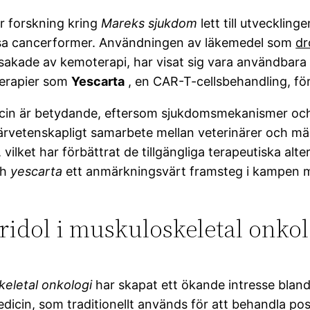
r forskning kring
Mareks sjukdom
lett till utveckling
issa cancerformer. Användningen av läkemedel som
dr
sakade av kemoterapi, har visat sig vara användbara
terapier som
Yescarta
, en CAR-T-cellsbehandling, för 
n är betydande, eftersom sjukdomsmekanismer och 
Tvärvetenskapligt samarbete mellan veterinärer och m
vilket har förbättrat de tillgängliga terapeutiska al
ch
yescarta
ett anmärkningsvärt framsteg i kampen m
idol i muskuloskeletal onkol
eletal onkologi
har skapat ett ökande intresse bland 
edicin, som traditionellt används för att behandla po