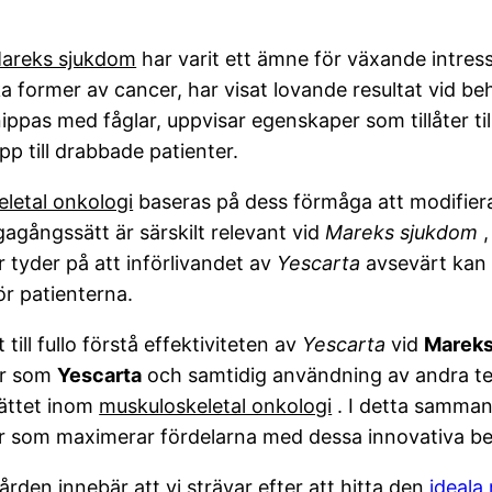
areks sjukdom
har varit ett ämne för växande intre
ka former av cancer, har visat lovande resultat vid b
ippas med fåglar, uppvisar egenskaper som tillåter t
p till drabbade patienter.
letal onkologi
baseras på dess förmåga att modifie
ägagångssätt är särskilt relevant vid
Mareks sjukdom
,
 tyder på att införlivandet av
Yescarta
avsevärt kan 
ör patienterna.
ill fullo förstå effektiviteten av
Yescarta
vid
Mareks
ar som
Yescarta
och samtidig användning av andra t
sättet inom
muskuloskeletal onkologi
. I detta samman
ier som maximerar fördelarna med dessa innovativa b
den innebär att vi strävar efter att hitta den
ideala