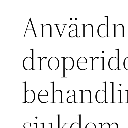
Användn
droperido
behandli
sjukdom