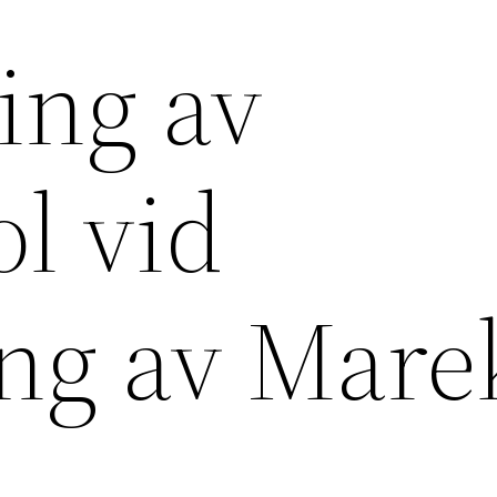
ing av
l vid
ng av Mare