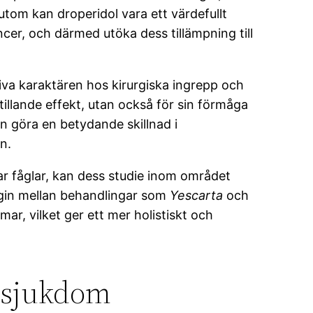
sutom kan droperidol vara ett värdefullt
cer, och därmed utöka dess tillämpning till
iva karaktären hos kirurgiska ingrepp och
tillande effekt, utan också för sin förmåga
n göra en betydande skillnad i
n.
r fåglar, kan dess studie inom området
rgin mellan behandlingar som
Yescarta
och
r, vilket ger ett mer holistiskt och
s sjukdom