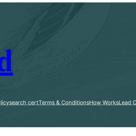
d
licy
search cert
Terms & Conditions
How Works
Lead C