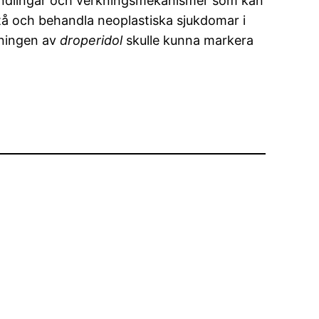
ehandlingar och verkningsmekanismer som kan
stå och behandla neoplastiska sjukdomar i
ningen av
droperidol
skulle kunna markera