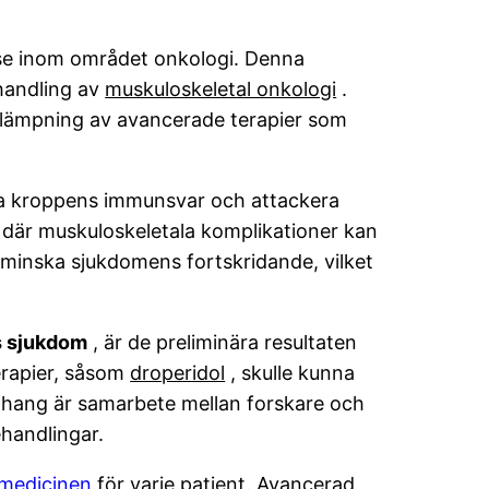
sse inom området onkologi. Denna
ehandling av
muskuloskeletal onkologi
.
illämpning av avancerade terapier som
ra kroppens immunsvar och attackera
 där muskuloskeletala komplikationer kan
minska sjukdomens fortskridande, vilket
 sjukdom
, är de preliminära resultaten
erapier, såsom
droperidol
, skulle kunna
hang är samarbete mellan forskare och
ehandlingar.
 medicinen
för varje patient. Avancerad