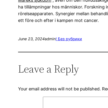
Mareks sjukdom
, även om den huvudsaklige
ha tillämpningar hos människor. Forskning i
rörelseapparaten. Synergier mellan behand
ett före och efter i kampen mot cancer.
June 23, 2024
admin
! Без рубрики
Leave a Reply
Your email address will not be published.
Re