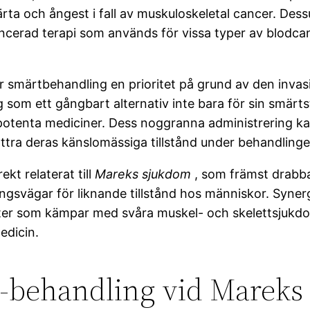
märta och ångest i fall av muskuloskeletal cancer. Des
ncerad terapi som används för vissa typer av blodcan
r smärtbehandling en prioritet på grund av den invas
g som ett gångbart alternativ inte bara för sin smärts
potenta mediciner. Dess noggranna administrering ka
ttra deras känslomässiga tillstånd under behandlinge
rekt relaterat till
Mareks sjukdom
, som främst drabba
ngsvägar för liknande tillstånd hos människor. Syne
ter som kämpar med svåra muskel- och skelettsjukdoma
edicin.
a-behandling vid Marek