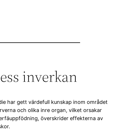
dess inverkan
die har gett värdefull kunskap inom området
verna och olika inre organ, vilket orsakar
derfäuppfödning, överskrider effekterna av
kor.