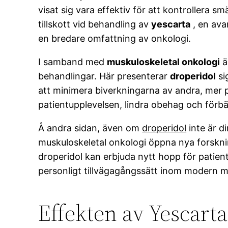
visat sig vara effektiv för att kontrollera s
tillskott vid behandling av
yescarta
, en ava
en bredare omfattning av onkologi.
I samband med
muskuloskeletal onkologi
ä
behandlingar. Här presenterar
droperidol
si
att minimera biverkningarna av andra, mer 
patientupplevelsen, lindra obehag och förbä
Å andra sidan, även om
droperidol
inte är di
muskuloskeletal onkologi öppna nya forskni
droperidol kan erbjuda nytt hopp för patien
personligt tillvägagångssätt inom modern m
Effekten av Yescart