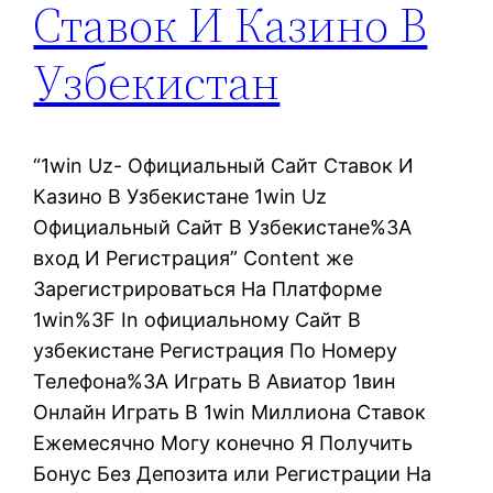
Ставок И Казино В
Узбекистан
“1win Uz- Официальный Сайт Ставок И
Казино В Узбекистане 1win Uz
Официальный Сайт В Узбекистане%3A
вход И Регистрация” Content же
Зарегистрироваться На Платформе
1win%3F In официальному Сайт В
узбекистане Регистрация По Номеру
Телефона%3A Играть В Авиатор 1вин
Онлайн Играть В 1win Миллиона Ставок
Ежемесячно Могу конечно Я Получить
Бонус Без Депозита или Регистрации На