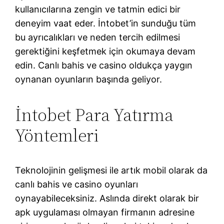
kullanıcılarına zengin ve tatmin edici bir
deneyim vaat eder. İntobet’in sunduğu tüm
bu ayrıcalıkları ve neden tercih edilmesi
gerektiğini keşfetmek için okumaya devam
edin. Canlı bahis ve casino oldukça yaygın
oynanan oyunların başında geliyor.
İntobet Para Yatırma
Yöntemleri
Teknolojinin gelişmesi ile artık mobil olarak da
canlı bahis ve casino oyunları
oynayabileceksiniz. Aslında direkt olarak bir
apk uygulaması olmayan firmanın adresine