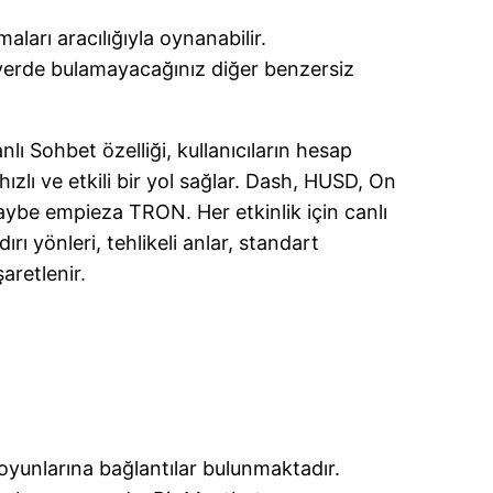
arı aracılığıyla oynanabilir.
 yerde bulamayacağınız diğer benzersiz
nlı Sohbet özelliği, kullanıcıların hesap
ızlı ve etkili bir yol sağlar. Dash, HUSD, On
ybe empieza TRON. Her etkinlik için canlı
rı yönleri, tehlikeli anlar, standart
aretlenir.
 oyunlarına bağlantılar bulunmaktadır.