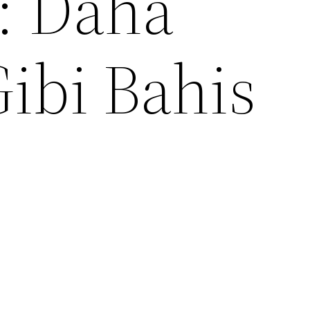
: Daha
ibi Bahis