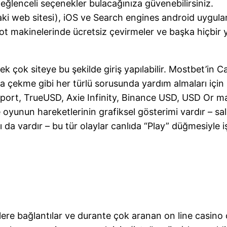
 eğlenceli seçenekler bulacağınıza güvenebilirsiniz.
 web sitesi), iOS ve Search engines android uygulamal
lot makinelerinde ücretsiz çevirmeler ve başka hiçbir
k çok siteye bu şekilde giriş yapılabilir. Mostbet’in Ca
a çekme gibi her türlü sorusunda yardım almaları için h
port, TrueUSD, Axie Infinity, Binance USD, USD Or ma
 oyunun hareketlerinin grafiksel gösterimi vardır – saldı
da vardır – bu tür olaylar canlıda “Play” düğmesiyle iş
ilere bağlantılar ve durante çok aranan on line casino