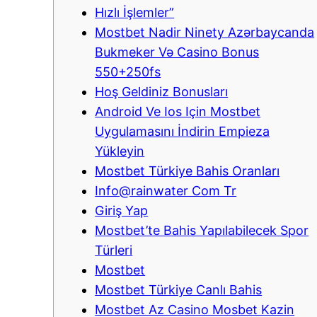
Hızlı İşlemler”
Mostbet Nadir Ninety Azərbaycanda
Bukmeker Və Casino Bonus
550+250fs
Hoş Geldiniz Bonusları
Android Ve Ios Için Mostbet
Uygulamasını İndirin Empieza
Yükleyin
Mostbet Türkiye Bahis Oranları
Info@rainwater Com Tr
Giriş Yap
Mostbet’te Bahis Yapılabilecek Spor
Türleri
Mostbet
Mostbet Türkiye Canlı Bahis
Mostbet Az Casino Mosbet Kazin