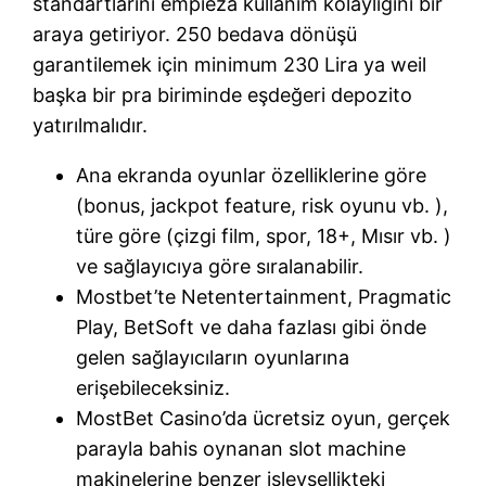
standartlarını empieza kullanım kolaylığını bir
araya getiriyor. 250 bedava dönüşü
garantilemek için minimum 230 Lira ya weil
başka bir pra biriminde eşdeğeri depozito
yatırılmalıdır.
Ana ekranda oyunlar özelliklerine göre
(bonus, jackpot feature, risk oyunu vb. ),
türe göre (çizgi film, spor, 18+, Mısır vb. )
ve sağlayıcıya göre sıralanabilir.
Mostbet’te Netentertainment, Pragmatic
Play, BetSoft ve daha fazlası gibi önde
gelen sağlayıcıların oyunlarına
erişebileceksiniz.
MostBet Casino’da ücretsiz oyun, gerçek
parayla bahis oynanan slot machine
makinelerine benzer işlevsellikteki