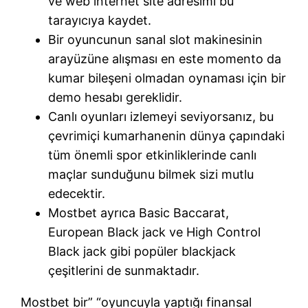
ve web internet site adresimi bu
tarayıcıya kaydet.
Bir oyuncunun sanal slot makinesinin
arayüzüne alışması en este momento da
kumar bileşeni olmadan oynaması için bir
demo hesabı gereklidir.
Canlı oyunları izlemeyi seviyorsanız, bu
çevrimiçi kumarhanenin dünya çapındaki
tüm önemli spor etkinliklerinde canlı
maçlar sunduğunu bilmek sizi mutlu
edecektir.
Mostbet ayrıca Basic Baccarat,
European Black jack ve High Control
Black jack gibi popüler blackjack
çeşitlerini de sunmaktadır.
Mostbet bir” “oyuncuyla yaptığı finansal