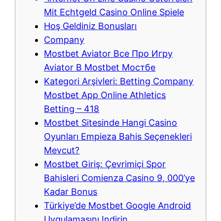
Mit Echtgeld Casino Online Spiele
Hoş Geldiniz Bonusları
Company
Mostbet Aviator Все Про Игру
Aviator В Mostbet Мостбе
Kategori Arşivleri: Betting Company
Mostbet App Online Athletics
Betting – 418
Mostbet Sitesinde Hangi Casino
Oyunları Empieza Bahis Seçenekleri
Mevcut?
Mostbet Giriş: Çevrimiçi Spor
Bahisleri Comienza Casino 9, 000’ye
Kadar Bonus
Türkiye’de Mostbet Google Android
Uygulamasını Indirin