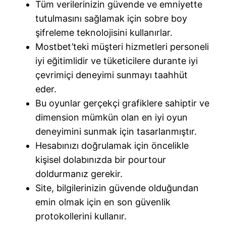
Tüm verilerinizin güvende ve emniyette
tutulmasını sağlamak için sobre boy
şifreleme teknolojisini kullanırlar.
Mostbet’teki müşteri hizmetleri personeli
iyi eğitimlidir ve tüketicilere durante iyi
çevrimiçi deneyimi sunmayı taahhüt
eder.
Bu oyunlar gerçekçi grafiklere sahiptir ve
dimension mümkün olan en iyi oyun
deneyimini sunmak için tasarlanmıştır.
Hesabınızı doğrulamak için öncelikle
kişisel dolabınızda bir pourtour
doldurmanız gerekir.
Site, bilgilerinizin güvende olduğundan
emin olmak için en son güvenlik
protokollerini kullanır.