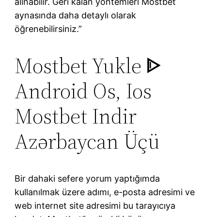
alınabilir. Geri kalan yöntemleri Mostbet
aynasında daha detaylı olarak
öğrenebilirsiniz.”
Mostbet Yukle ᐈ
Android Os, Ios
Mostbet Indir
Azərbaycan Üçü
Bir dahaki sefere yorum yaptığımda
kullanılmak üzere adımı, e-posta adresimi ve
web internet site adresimi bu tarayıcıya