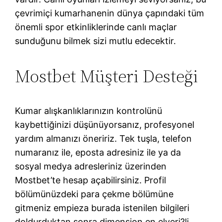
çevrimiçi kumarhanenin dünya çapındaki tüm
önemli spor etkinliklerinde canlı maçlar
sunduğunu bilmek sizi mutlu edecektir.
Mostbet Müşteri Desteği
Kumar alışkanlıklarınızın kontrolünü
kaybettiğinizi düşünüyorsanız, profesyonel
yardım almanızı öneririz. Tek tuşla, telefon
numaranız ile, eposta adresiniz ile ya da
sosyal medya adresleriniz üzerinden
Mostbet’te hesap açabilirsiniz. Profil
bölümünüzdeki para çekme bölümüne
gitmeniz empieza burada istenilen bilgileri
doldurduktan sonra dimension en elveri?li