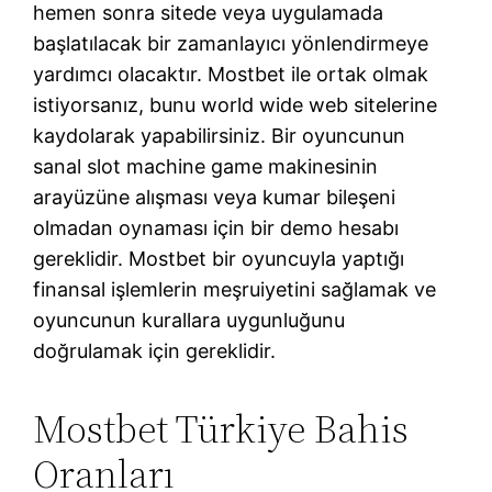
hemen sonra sitede veya uygulamada
başlatılacak bir zamanlayıcı yönlendirmeye
yardımcı olacaktır. Mostbet ile ortak olmak
istiyorsanız, bunu world wide web sitelerine
kaydolarak yapabilirsiniz. Bir oyuncunun
sanal slot machine game makinesinin
arayüzüne alışması veya kumar bileşeni
olmadan oynaması için bir demo hesabı
gereklidir. Mostbet bir oyuncuyla yaptığı
finansal işlemlerin meşruiyetini sağlamak ve
oyuncunun kurallara uygunluğunu
doğrulamak için gereklidir.
Mostbet Türkiye Bahis
Oranları