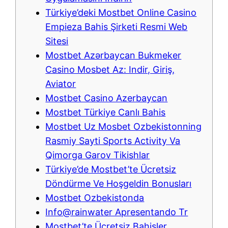
Türkiye’deki Mostbet Online Casino
Empieza Bahis Şirketi Resmi Web
Sitesi
Mostbet Azərbaycan Bukmeker
Casino Мosbet Az: Indir, Giriş,
Aviator
Mostbet Casino Azerbaycan
Mostbet Türkiye Canlı Bahis
Mostbet Uz Mosbet Ozbekistonning
Rasmiy Sayti Sports Activity Va
Qimorga Garov Tikishlar
Türkiye’de Mostbet’te Ücretsiz
Döndürme Ve Hoşgeldin Bonusları
Mostbet Ozbekistonda
Info@rainwater Apresentando Tr
Mostbet’te Ücretsiz Bahisler