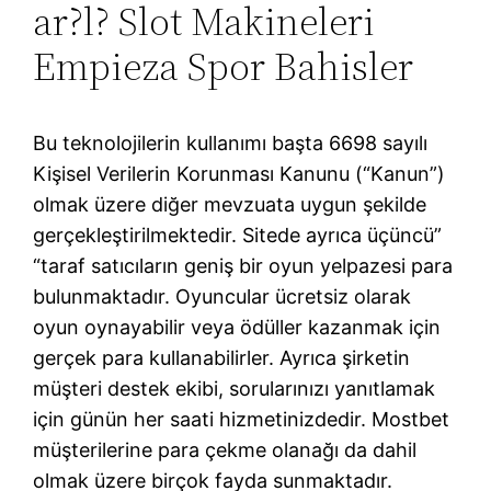
ar?l? Slot Makineleri
Empieza Spor Bahisler
Bu teknolojilerin kullanımı başta 6698 sayılı
Kişisel Verilerin Korunması Kanunu (“Kanun”)
olmak üzere diğer mevzuata uygun şekilde
gerçekleştirilmektedir. Sitede ayrıca üçüncü”
“taraf satıcıların geniş bir oyun yelpazesi para
bulunmaktadır. Oyuncular ücretsiz olarak
oyun oynayabilir veya ödüller kazanmak için
gerçek para kullanabilirler. Ayrıca şirketin
müşteri destek ekibi, sorularınızı yanıtlamak
için günün her saati hizmetinizdedir. Mostbet
müşterilerine para çekme olanağı da dahil
olmak üzere birçok fayda sunmaktadır.