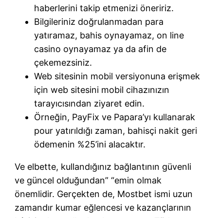
haberlerini takip etmenizi öneririz.
Bilgileriniz doğrulanmadan para
yatıramaz, bahis oynayamaz, on line
casino oynayamaz ya da afin de
çekemezsiniz.
Web sitesinin mobil versiyonuna erişmek
için web sitesini mobil cihazınızın
tarayıcısından ziyaret edin.
Örneğin, PayFix ve Papara’yı kullanarak
pour yatırıldığı zaman, bahisçi nakit geri
ödemenin %25’ini alacaktır.
Ve elbette, kullandığınız bağlantının güvenli
ve güncel olduğundan” “emin olmak
önemlidir. Gerçekten de, Mostbet ismi uzun
zamandır kumar eğlencesi ve kazançlarının