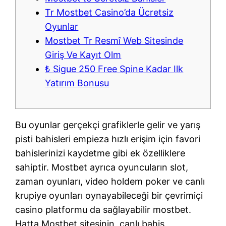
Tr Mostbet Casino’da Ücretsiz
Oyunlar
Mostbet Tr Resmî Web Sitesinde
Giriş Ve Kayıt Olm
₺ Sigue 250 Free Spine Kadar Ilk
Yatırım Bonusu
Bu oyunlar gerçekçi grafiklerle gelir ve yarış
pisti bahisleri empieza hızlı erişim için favori
bahislerinizi kaydetme gibi ek özelliklere
sahiptir. Mostbet ayrıca oyuncuların slot,
zaman oyunları, video holdem poker ve canlı
krupiye oyunları oynayabileceği bir çevrimiçi
casino platformu da sağlayabilir mostbet.
Hatta Mostbet sitesinin, canlı bahis