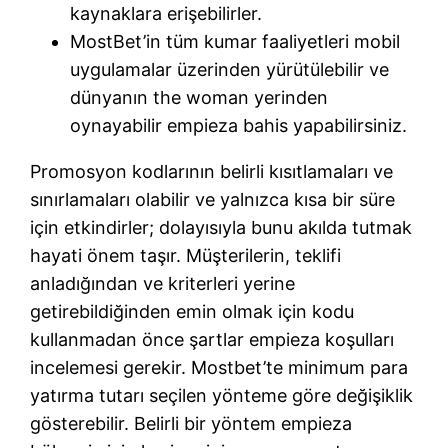
kaynaklara erişebilirler.
MostBet’in tüm kumar faaliyetleri mobil
uygulamalar üzerinden yürütülebilir ve
dünyanın the woman yerinden
oynayabilir empieza bahis yapabilirsiniz.
Promosyon kodlarının belirli kısıtlamaları ve
sınırlamaları olabilir ve yalnızca kısa bir süre
için etkindirler; dolayısıyla bunu akılda tutmak
hayati önem taşır. Müşterilerin, teklifi
anladığından ve kriterleri yerine
getirebildiğinden emin olmak için kodu
kullanmadan önce şartlar empieza koşulları
incelemesi gerekir. Mostbet’te minimum para
yatırma tutarı seçilen yönteme göre değişiklik
gösterebilir. Belirli bir yöntem empieza