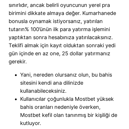
sınırlıdır, ancak belirli oyuncunun yerel pra
birimini dikkate almaya değer. Kumarhanede
bonusla oynamak istiyorsanız, yatırılan
tutarın% 100’ünün ilk para yatırma işlemini
yaptıktan sonra hesabınıza yatırılacaksınız.
Teklifi almak için kayıt olduktan sonraki yedi
gün içinde en az one, 25 dollar yatırmanız
gerekir.
Yani, nereden olursanız olun, bu bahis
sitesini kendi ana dilinizde
kullanabileceksiniz.
Kullanıcılar çoğunlukla Mostbet yüksek
bahis oranları nedeniyle överken,
Mostbet kefil olan tanınmış bir kişiliği de
kutluyor.