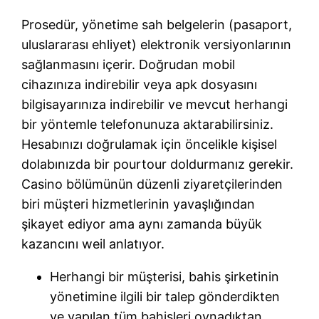
Prosedür, yönetime sah belgelerin (pasaport,
uluslararası ehliyet) elektronik versiyonlarının
sağlanmasını içerir. Doğrudan mobil
cihazınıza indirebilir veya apk dosyasını
bilgisayarınıza indirebilir ve mevcut herhangi
bir yöntemle telefonunuza aktarabilirsiniz.
Hesabınızı doğrulamak için öncelikle kişisel
dolabınızda bir pourtour doldurmanız gerekir.
Casino bölümünün düzenli ziyaretçilerinden
biri müşteri hizmetlerinin yavaşlığından
şikayet ediyor ama aynı zamanda büyük
kazancını weil anlatıyor.
Herhangi bir müşterisi, bahis şirketinin
yönetimine ilgili bir talep gönderdikten
ve yapılan tüm bahisleri oynadıktan