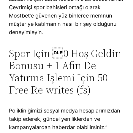
Çevrimiçi spor bahisleri ortağı olarak
Mostbet’e güvenen yüz binlerce memnun
müşteriye katılmanın nasıl bir şey olduğunu
deneyimleyin.
Spor Için 0 Hoş Geldin
Bonusu + 1 Afin De
Yatırma Işlemi Için 50
Free Re-writes (fs)
Polikliniğimizi sosyal medya hesaplarımızdan
takip ederek, güncel yeniliklerden ve
kampanyalardan haberdar olabilirsiniz.”