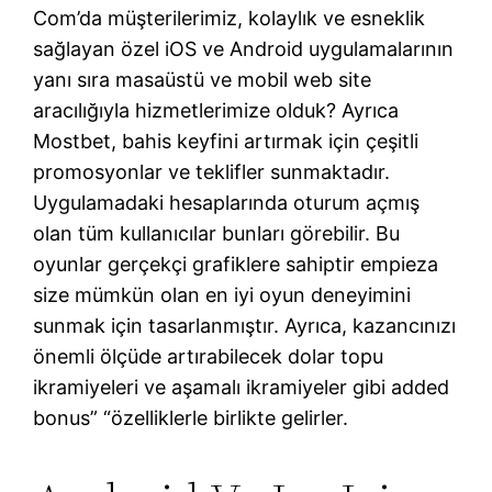
Com’da müşterilerimiz, kolaylık ve esneklik
sağlayan özel iOS ve Android uygulamalarının
yanı sıra masaüstü ve mobil web site
aracılığıyla hizmetlerimize olduk? Ayrıca
Mostbet, bahis keyfini artırmak için çeşitli
promosyonlar ve teklifler sunmaktadır.
Uygulamadaki hesaplarında oturum açmış
olan tüm kullanıcılar bunları görebilir. Bu
oyunlar gerçekçi grafiklere sahiptir empieza
size mümkün olan en iyi oyun deneyimini
sunmak için tasarlanmıştır. Ayrıca, kazancınızı
önemli ölçüde artırabilecek dolar topu
ikramiyeleri ve aşamalı ikramiyeler gibi added
bonus” “özelliklerle birlikte gelirler.