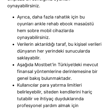
oynayabilirsiniz.
Ayrıca, daha fazla rahatlık için bu
oyunları ankle rehab ebook masaüstü
hem sobre mobil cihazlarda
oynayabilirsiniz.
Verilerin aktarıldığı taraf, bu kişisel verileri
dünyanın her yerindeki sunucularda
saklayabilir.
Aşağıda Mostbet’in Türkiye’deki mevcut
finansal yöntemlerine derinlemesine bir
genel bakış bulunmaktadır.
Kullanıcılar para yatırma limitleri
belirleyebilir, siteden kendilerini hariç
tutabilir ve ihtiyaç duyduklarında
profesyonel yardım almak için