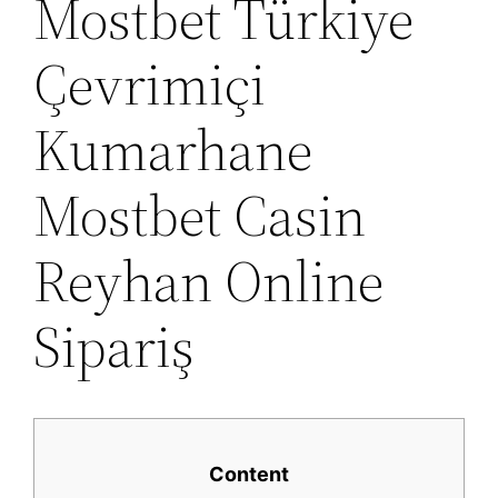
Mostbet Türkiye
Çevrimiçi
Kumarhane
Mostbet Casin
Reyhan Online
Sipariş
Content