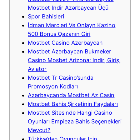
Mostbet Indir Azərbaycan Üçü
Spor Bahisleri
İdman Mərcləri Və Onlayn Kazino
500 Bonus Qazanın Giri
Mostbet Casino Azerbaycan
Mostbet Azərbaycan Bukmeker
Casino Мosbet Arizona: Indir, Giriş,
Aviator
Mostbet Tr Casino’sunda
Promosyon Kodları
Azərbaycanda Mostbet Az Casin
Mostbet Bahis Şirketinin Faydaları
Mostbet Sitesinde Hangi Casino
Oyunları Empieza Bahis Seçenekleri
Mevcut?
Türkiye’den Oyuncular Için