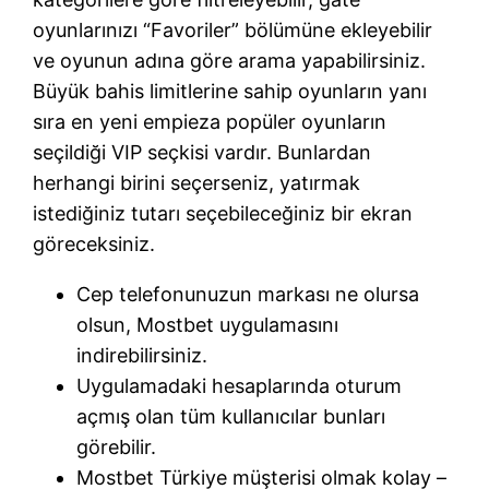
oyunlarınızı “Favoriler” bölümüne ekleyebilir
ve oyunun adına göre arama yapabilirsiniz.
Büyük bahis limitlerine sahip oyunların yanı
sıra en yeni empieza popüler oyunların
seçildiği VIP seçkisi vardır. Bunlardan
herhangi birini seçerseniz, yatırmak
istediğiniz tutarı seçebileceğiniz bir ekran
göreceksiniz.
Cep telefonunuzun markası ne olursa
olsun, Mostbet uygulamasını
indirebilirsiniz.
Uygulamadaki hesaplarında oturum
açmış olan tüm kullanıcılar bunları
görebilir.
Mostbet Türkiye müşterisi olmak kolay –