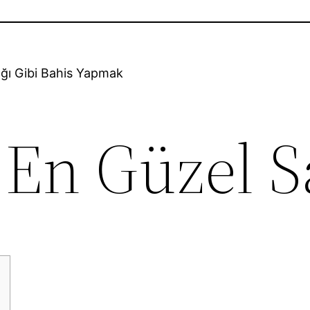
ğı Gibi Bahis Yapmak
 En Güzel S