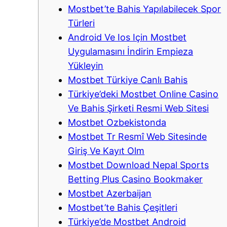
Mostbet’te Bahis Yapılabilecek Spor
Türleri
Android Ve Ios Için Mostbet
Uygulamasını İndirin Empieza
Yükleyin
Mostbet Türkiye Canlı Bahis
Türkiye’deki Mostbet Online Casino
Ve Bahis Şirketi Resmi Web Sitesi
Mostbet Ozbekistonda
Mostbet Tr Resmî Web Sitesinde
Giriş Ve Kayıt Olm
Mostbet Download Nepal Sports
Betting Plus Casino Bookmaker
Mostbet Azerbaijan
Mostbet’te Bahis Çeşitleri
Türkiye’de Mostbet Android