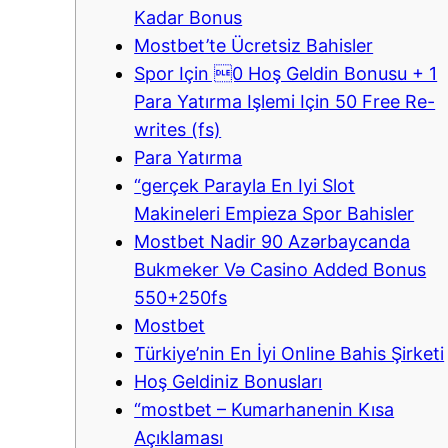
Kadar Bonus
Mostbet’te Ücretsiz Bahisler
Spor Için 0 Hoş Geldin Bonusu + 1
Para Yatırma Işlemi Için 50 Free Re-
writes (fs)
Para Yatırma
“gerçek Parayla En Iyi Slot
Makineleri Empieza Spor Bahisler
Mostbet Nadir 90 Azərbaycanda
Bukmeker Və Casino Added Bonus
550+250fs
Mostbet
Türkiye’nin En İyi Online Bahis Şirketi
Hoş Geldiniz Bonusları
“mostbet – Kumarhanenin Kısa
Açıklaması