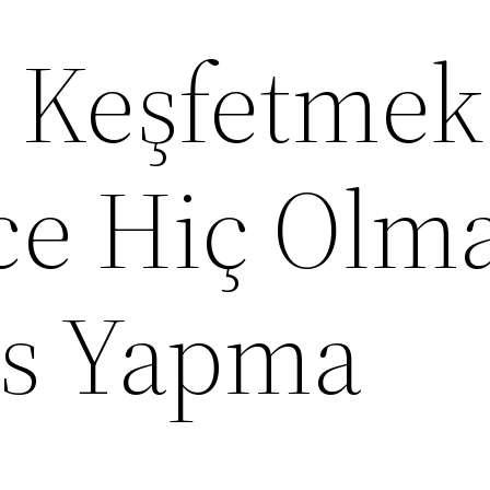
i Keşfetmek
e Hiç Olma
is Yapma