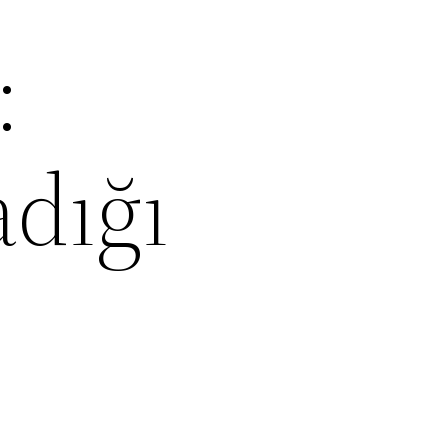
:
dığı