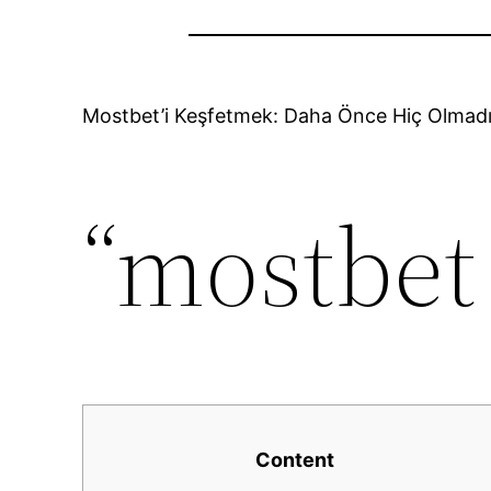
Mostbet’i Keşfetmek: Daha Önce Hiç Olmadı
“mostbet
Content