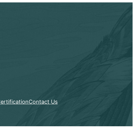
ertification
Contact Us