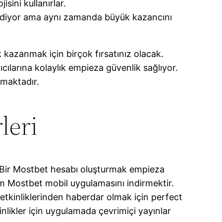
sini kullanırlar.
t ediyor ama aynı zamanda büyük kazancını
azanmak için birçok fırsatınız olacak.
ılarına kolaylık empieza güvenlik sağlıyor.
nmaktadır.
leri
in. Bir Mostbet hesabı oluşturmak empieza
ım Mostbet mobil uygulamasını indirmektir.
r etkinliklerinden haberdar olmak için perfect
kinlikler için uygulamada çevrimiçi yayınlar